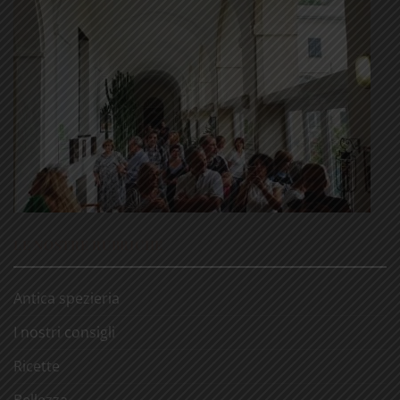
LE NOSTRE RUBRICHE
Antica spezieria
I nostri consigli
Ricette
Bellezza