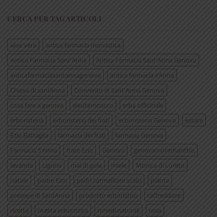
CERCA PER TAG ARTICOLI
aloe vera
antica farmacia monastica
Antica Farmacia Sant'Anna
Antica Farmacia Sant'Anna Genova
anticafarmaciasantannagenova
antica farmacia s’Anna
Chiesa di santAnna
Convento di Sant'Anna Genova
cosa fare a genova
eleuterococco
erba officinale
erboristeria
erboristeria dei frati
erboristeria Genova
estate
Ezio Battaglia
farmacia dei frati
farmacia Genova
Farmacia S’Anna
frate Ezio
Genova
genovamorethanthis
lavanda
Liguria
mal di gola
miele
Monica di Loreto
natale
padre Ezio
padri carmelitani scalzi
pianta
presepe di SantAnna
prodotto erboristico
raffreddore
ricetta
ricetta erboristica
rimedi naturali
rosa