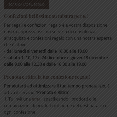
SCARICA L'OPUSCOLO
Confezioni bellissime su misura per te!
Per regali e confezioni regalo è a vostra disposizione il
nostro apprezzatissimo servizio di consulenza
all’acquisto e confezioni regalo con una nostra esperta
che è attivo:
•
dal lunedì al venerdì dalle 16,00 alle 19,00
• sabato 1, 10, 17 e 24 dicembre e giovedì 8 dicembre
dalle 9,00 alle 12,30 e dalle 16,00 alle 19,00
Prenota e ritira la tua confezione regalo!
Per aiutarti ad ottimizzare il tuo tempo prenatalizio
, è
attivo il servizio
“Prenota e Ritira”:
1.
Tu invii una
email
specificando i prodotti o le
combinazioni di prodotti e il nome del destinatario di
ogni confezione