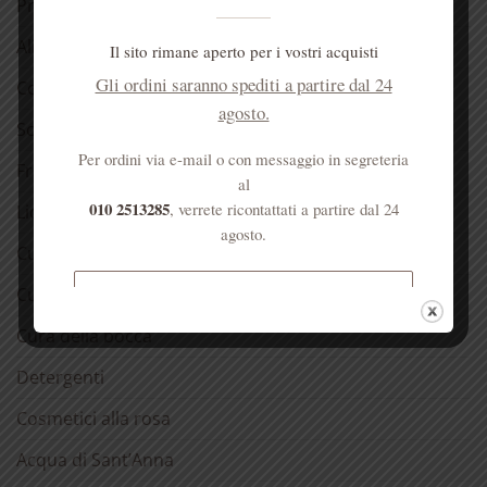
Prodotti dell’alveare
Alimentari
Il sito rimane aperto per i vostri acquisti
Gli ordini saranno spediti a partire dal 24
Confetture
agosto.
Sciroppo di rose
Per ordini via e-mail o con messaggio in segreteria
Fragranze del Carmelo
al
010 2513285
, verrete ricontattati a partire dal 24
Liquori
agosto.
Cura della pelle
Cura dei capelli
Spedizione gratuita per ordini
superiori a € 50
Cura della bocca
Detergenti
Cosmetici alla rosa
Acqua di Sant’Anna