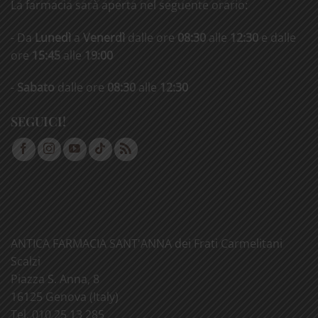
La farmacia sarà aperta nel seguente orario:
- Da
Lunedì
a
Venerdì
dalle ore
08:30
alle
12:30
e dalle
ore
15:45
alle
19:00
-
Sabato
dalle ore
08:30
alle
12:30
SEGUICI!
ANTICA FARMACIA SANT'ANNA dei Frati Carmelitani
Scalzi
Piazza S. Anna, 8
16125 Genova (Italy)
Tel. 010 25 13 285