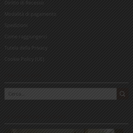
Diritto di Recesso
Modalità di pagamento
Spedizioni
Come raggiungerci
Tutela della Privacy
Cookie Policy (UE)
CERCA NEL SITO
Cerca:
LE NOSTRE VISITE GUIDATE