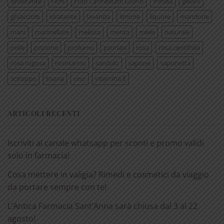
dissetante
Fichi
Frati Carmelitani Loano
fredda
gelato
ghiacciolo
idratante
lavanda
limone
liquore
mandorle
mani
marmellate
melissa
menta
miele
naturale
pelle
pozione
profumo
psoriasi
rosa
rosa centifolia
rosa rugosa
rosmarino
sandalo
sapone
saponetta
sciroppo
tisana
viso
vitamina E
ARTICOLI RECENTI
Iscriviti al canale whatsapp per sconti e promo validi
solo in farmacia!
Cosa mettere in valigia? Rimedi e cosmetici da viaggio
da portare sempre con te!
L’Antica Farmacia Sant’Anna sarà chiusa dal 3 al 22
agosto!