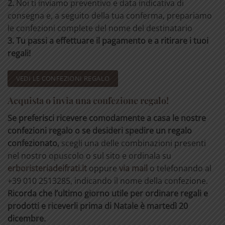
2.
Noi ti inviamo preventivo e data indicativa di
consegna e, a seguito della tua conferma, prepariamo
le confezioni complete del nome del destinatario
3. Tu passi a effettuare il pagamento e a ritirare i tuoi
regali!
VEDI LE CONFEZIONI REGALO
Acquista o invia una confezione regalo!
Se preferisci ricevere comodamente a casa le nostre
confezioni regalo o se desideri spedire un regalo
confezionato,
scegli una delle combinazioni presenti
nel nostro opuscolo o sul sito e ordinala su
erboristeriadeifrati.it
oppure
via mail
o telefonando al
+39 010 2513285, indicando il nome della confezione.
Ricorda che l’ultimo giorno utile per ordinare regali e
prodotti e riceverli prima di Natale è martedì 20
dicembre.