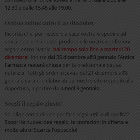
consueto orario: dal lunedì al venerdì
dalle 8,30 alle
12,30
e
dalle 15,45 alle 19,00.
Ordina online entro il 20 dicembre
Ricorda che, per ricevere a casa vostra o spedire ad
amici e parenti i nostri prodotti e le nostre confezioni
regalo entro Natale,
hai tempo solo fino a martedì 20
dicembre!
Inoltre
dal 25 dicembre all’8 gennaio l’Antica
Farmacia resterà chiusa
per la tradizionale pausa
natalizia. Tutti gli ordini ricevuti dal 21 dicembre all’8
gennaio saranno elaborati dal nostro sito e spediti alla
riapertura, a partire da
lunedì 9 gennaio.
Scegli il regalo giusto!
Sei alla ricerca di idee per fare regali utili e di qualità?
Scopri le nuove idee regalo, le confezioni in offerta e
molto altro! Scarica l’opuscolo!