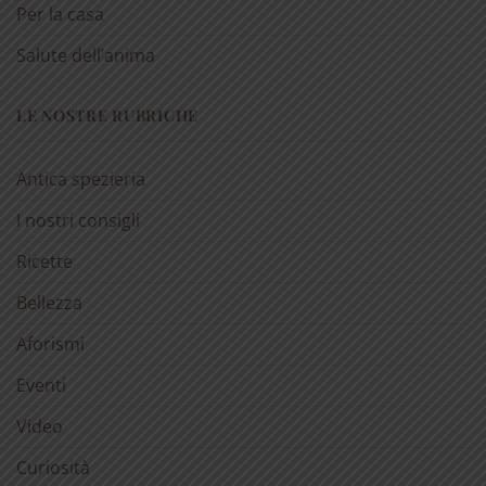
Per la casa
Salute dell’anima
LE NOSTRE RUBRICHE
Antica spezieria
I nostri consigli
Ricette
Bellezza
Aforismi
Eventi
Video
Curiosità