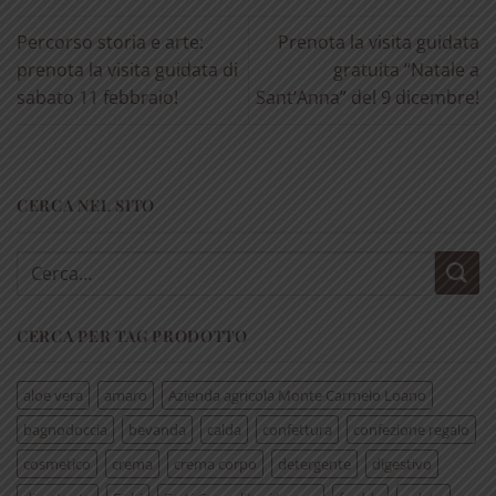
Percorso storia e arte:
Prenota la visita guidata
prenota la visita guidata di
gratuita “Natale a
sabato 11 febbraio!
Sant’Anna” del 9 dicembre!
CERCA NEL SITO
Cerca:
CERCA PER TAG PRODOTTO
aloe vera
amaro
Azienda agricola Monte Carmelo Loano
bagnodoccia
bevanda
calda
confettura
confezione regalo
cosmetico
crema
crema corpo
detergente
digestivo