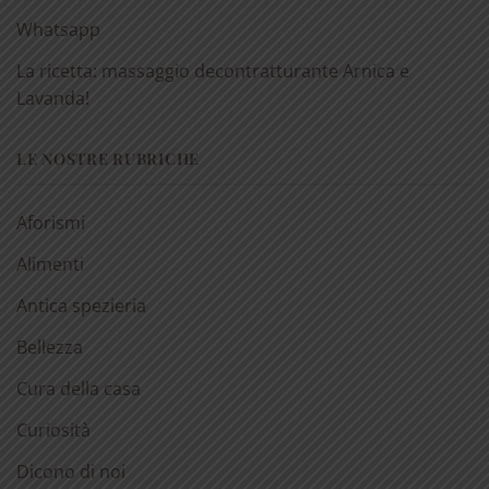
Whatsapp
La ricetta: massaggio decontratturante Arnica e
Lavanda!
LE NOSTRE RUBRICHE
Aforismi
Alimenti
Antica spezieria
Bellezza
Cura della casa
Curiosità
Dicono di noi