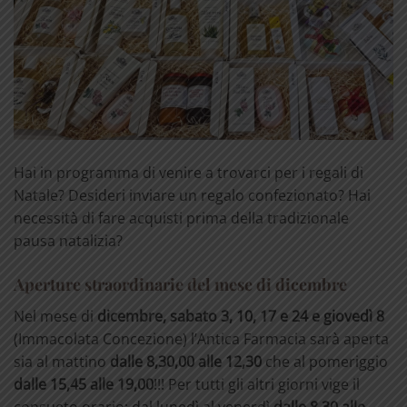
Hai in programma di venire a trovarci per i regali di
Natale? Desideri inviare un regalo confezionato? Hai
necessità di fare acquisti prima della tradizionale
pausa natalizia?
Aperture straordinarie del mese di dicembre
Nel mese di
dicembre,
sabato 3, 10, 17 e 24 e giovedì 8
(Immacolata Concezione) l’Antica Farmacia sarà aperta
sia al mattino
dalle 8,30,00 alle 12,30
che al pomeriggio
dalle 15,45 alle 19,00
!!! Per tutti gli altri giorni vige il