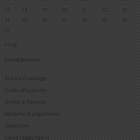
17
18
19
20
21
22
23
24
25
26
27
28
29
30
31
« Lug
INFORMAZIONI
Scarica il catalogo
Guida all’acquisto
Diritto di Recesso
Modalità di pagamento
Spedizioni
Come raggiungerci