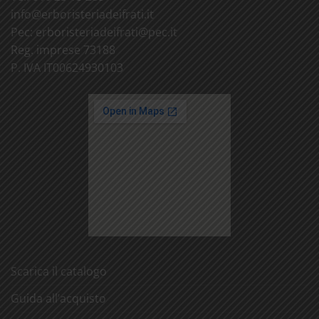
info@
erboristeriadeifrati.it
Pec:
erboristeriadeifrati@
pec.it
Reg. imprese 73188
P. IVA IT00624930103
Scarica il catalogo
Guida all’acquisto