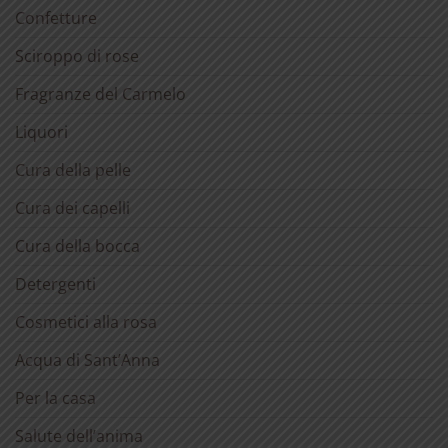
Confetture
Sciroppo di rose
Fragranze del Carmelo
Liquori
Cura della pelle
Cura dei capelli
Cura della bocca
Detergenti
Cosmetici alla rosa
Acqua di Sant’Anna
Per la casa
Salute dell’anima