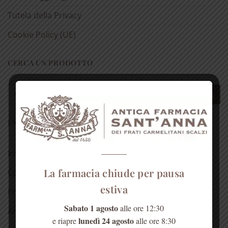
Tutela della Privacy
Cookie Policy (UE)
CERCA UN PRODOTTO
Cerca:
I NOSTRI PRODOTTI
Invito alla prova
La farmacia chiude per pausa
Confezioni regalo 🎁
estiva
Prodotti alla Rosa
Sabato 1 agosto
alle ore 12:30
Antichi rimedi naturali
lunedì 24 agosto
e riapre
alle ore 8:30