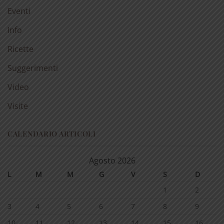
Eventi
Info
Ricette
Suggerimenti
Video
Visite
CALENDARIO ARTICOLI
Agosto 2026
L
M
M
G
V
S
D
1
2
3
4
5
6
7
8
9
10
11
12
13
14
15
16