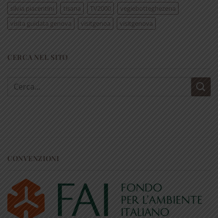
silvia piacentini
tisana
TV2000
vegiebotteghezena
visita guidata genova
visitgenoa
visitgenova
CERCA NEL SITO
Cerca:
CONVENZIONI