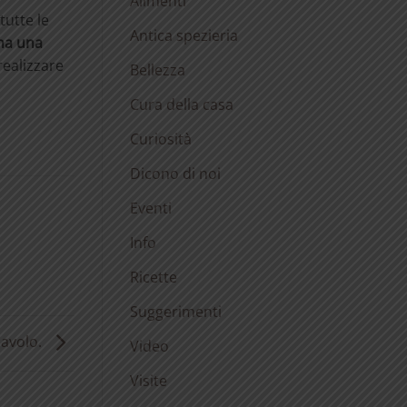
Alimenti
tutte le
Antica spezieria
ina una
realizzare
Bellezza
Cura della casa
Curiosità
Dicono di noi
Eventi
Info
Ricette
Suggerimenti
iavolo.
Video
Visite