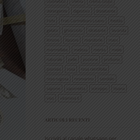
cosmetico
crema
crema corpo
detergente
digestivo
dissetante
Fichi
Frati Carmelitani Loano
fredda
gelato
ghiacciolo
idratante
lavanda
limone
liquore
mandorle
mani
marmellate
melissa
menta
miele
naturale
pelle
pozione
profumo
psoriasi
rosa
rosa centifolia
rosa rugosa
rosmarino
sandalo
sapone
saponetta
sciroppo
tisana
viso
vitamina E
ARTICOLI RECENTI
Iscriviti al canale whatsapp per