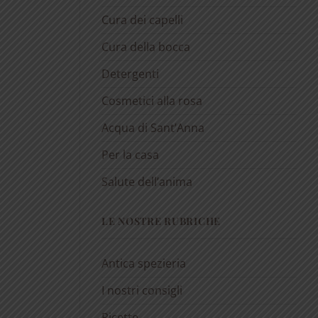
Cura dei capelli
Cura della bocca
Detergenti
Cosmetici alla rosa
Acqua di Sant’Anna
Per la casa
Salute dell’anima
LE NOSTRE RUBRICHE
Antica spezieria
I nostri consigli
Ricette