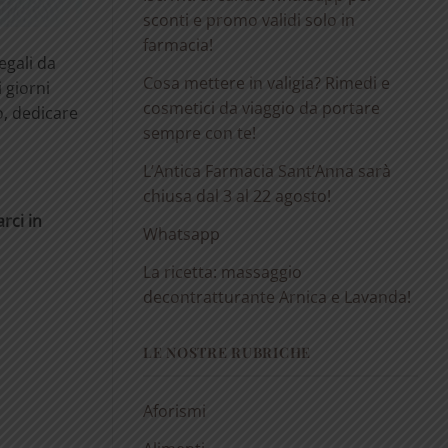
sconti e promo validi solo in
farmacia!
egali da
Cosa mettere in valigia? Rimedi e
 giorni
cosmetici da viaggio da portare
o, dedicare
sempre con te!
L’Antica Farmacia Sant’Anna sarà
chiusa dal 3 al 22 agosto!
rci in
Whatsapp
La ricetta: massaggio
decontratturante Arnica e Lavanda!
LE NOSTRE RUBRICHE
Aforismi