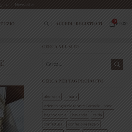
gerci
Newsletter
0
E EZIO
ACCEDI / REGISTRATI
€ 0,00
CERCA NEL SITO
i!
Cerca:
CERCA PER TAG PRODOTTO
aloe vera
amaro
Azienda agricola Monte Carmelo Loano
bagnodoccia
bevanda
calda
confettura
confezione regalo