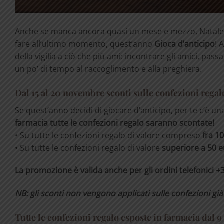
Anche se manca ancora quasi un mese e mezzo, Natale è o
fare all’ultimo momento, quest’anno
Gioca d’anticipo
! 
della vigilia a ciò che più ami: incontrare gli amici, pa
un po’ di tempo al raccoglimento e alla preghiera.
Dal 15 al 20 novembre sconti sulle confezioni regal
Se quest’anno decidi di giocare d’anticipo, per te c’è u
farmacia
tutte le confezioni regalo saranno scontate!
• Su tutte le confezioni regalo di valore compreso
fra 10
• Su tutte le confezioni regalo di valore
superiore a 50 
La promozione è valida anche per gli ordini telefonici 
NB: gli sconti non vengono applicati sulle confezioni gi
Tutte le confezioni regalo esposte in farmacia dal