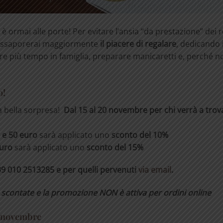
rmai alle porte! Per evitare l’ansia “da prestazione” dei r
Assaporerai maggiormente
il piacere di regalare
, dedicando i
ssare più tempo in famiglia, preparare manicaretti e, perché n
o!
na bella sorpresa!
Dal 15 al 20 novembre per chi verrà a trova
 e 50 euro
sarà applicato uno
sconto del 10%
euro
sarà applicato uno
sconto del 15%
+39 010 2513285 e per quelli pervenuti
via email
.
à scontate e la promozione NON è attiva per ordini online
 9 novembre