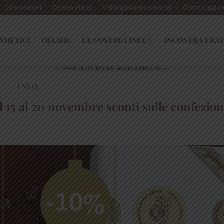
Convenzioni
Dicono di noi
Visite guidate ed eventi
Come raggiun
SMETICI
DELIZIE
LE NOSTRE LINEE
INCONTRA FRAT
•••• SPESE DI SPEDIZIONE GRATIS SOPRA € 50 ••••
INFO
l 15 al 20 novembre sconti sulle confezion