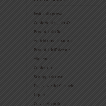
Invito alla prova
Confezioni regalo 🎁
Prodotti alla Rosa
Antichi rimedi naturali
Prodotti dell’alveare
Alimentari
Confetture
Sciroppo di rose
Fragranze del Carmelo
Liquori
Cura della pelle