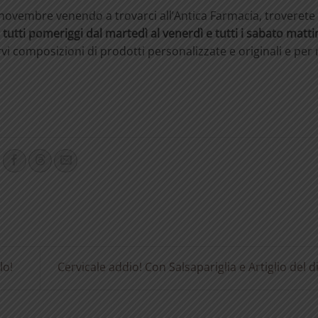
9 novembre venendo a trovarci all’Antica Farmacia, troverete 
,
tutti pomeriggi dal martedì al venerdì e tutti i sabato matt
vi composizioni di prodotti personalizzate e originali e per 
lo!
Cervicale addio! Con Salsapariglia e Artiglio del d