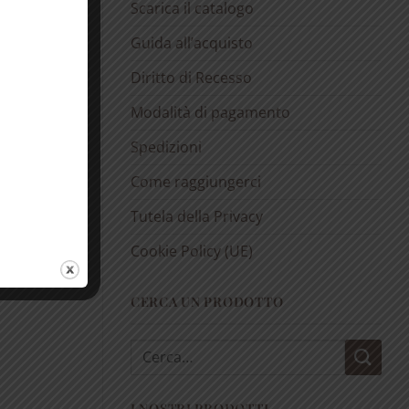
Scarica il catalogo
Guida all’acquisto
Diritto di Recesso
Modalità di pagamento
Spedizioni
Come raggiungerci
Tutela della Privacy
Cookie Policy (UE)
CERCA UN PRODOTTO
Cerca:
I NOSTRI PRODOTTI