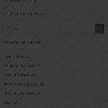
Cookie Policy (UE)
CERCA UN PRODOTTO
Cerca:
I NOSTRI PRODOTTI
Invito alla prova
Confezioni regalo 🎁
Prodotti alla Rosa
Antichi rimedi naturali
Prodotti dell’alveare
Alimentari