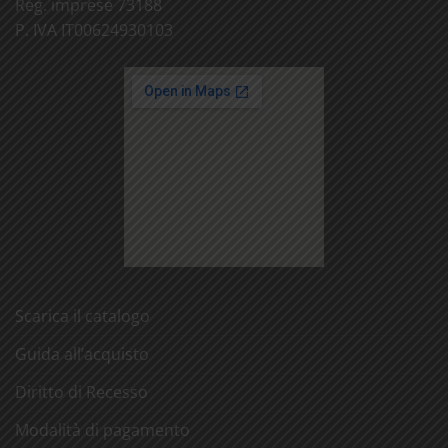
Reg. imprese 73188
P. IVA IT00624930103
Scarica il catalogo
Guida all’acquisto
Diritto di Recesso
Modalità di pagamento