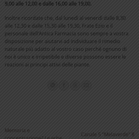
9,00 alle 12,00 e dalle 16,00 alle 19,00.
Inoltre ricordate che, dal lunedì al venerdì dalle 8,30
alle 12,30 e dalle 15,30 alle 19,30, Frate Ezio e il
personale dell’Antica Farmacia sono sempre a vostra
disposizione per aiutarvi ad individuare il rimedio
naturale più adatto al vostro caso perché ognuno di
noi è unico e irripetibile e diverse possono essere le
reazioni ai principi attivi delle piante.
Memoria e
Canale 5 “Melaverde” 8
concentrazione? Le erbe