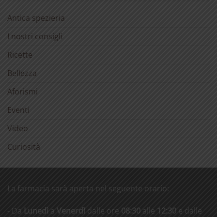
Antica spezieria
I nostri consigli
Ricette
Bellezza
Aforismi
Eventi
Video
Curiosità
La farmacia sarà aperta nel seguente orario:
- Da
Lunedì
a
Venerdì
dalle ore
08:30
alle
12:30
e dalle