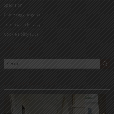
Spedizioni
Come raggiungerci
Tutela della Privacy
Cookie Policy (UE)
CERCA NEL SITO
Cerca:
LE NOSTRE VISITE GUIDATE