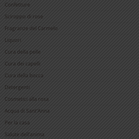
Confetture
Sciroppo di rose
Fragranze del Carmelo
Liquori
Cura della pelle
Cura dei capelli
Cura della bocca
Detergenti
Cosmetici alla rosa
Acqua di Sant’Anna
Per la casa
Salute dell’anima