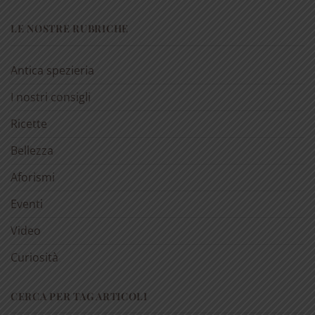
LE NOSTRE RUBRICHE
Antica spezieria
I nostri consigli
Ricette
Bellezza
Aforismi
Eventi
Video
Curiosità
CERCA PER TAG ARTICOLI