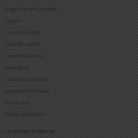
Fragranze del Carmelo
Liquori
Cura della pelle
Cura dei capelli
Cura della bocca
Detergenti
Cosmetici alla rosa
Acqua di Sant’Anna
Per la casa
Salute dell’anima
LE NOSTRE RUBRICHE