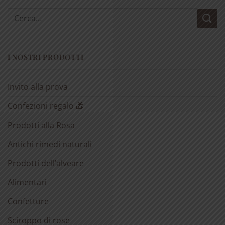
Cerca:
I NOSTRI PRODOTTI
Invito alla prova
Confezioni regalo 🎁
Prodotti alla Rosa
Antichi rimedi naturali
Prodotti dell’alveare
Alimentari
Confetture
Sciroppo di rose