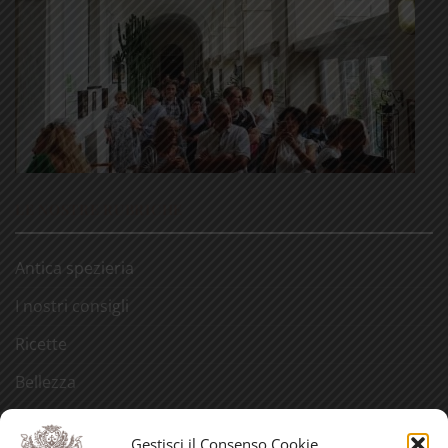
LE NOSTRE RUBRICHE
Antica spezieria
I nostri consigli
Ricette
Bellezza
Aforismi
Gestisci il Consenso Cookie