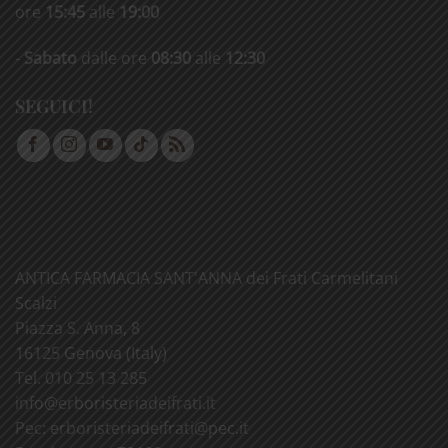
ore
15:45
alle
19:00
-
Sabato
dalle ore
08:30
alle
12:30
SEGUICI!
ANTICA FARMACIA SANT'ANNA dei Frati Carmelitani
Scalzi
Piazza S. Anna, 8
16125 Genova (Italy)
Tel. 010 25 13 285
info@
erboristeriadeifrati.it
Pec:
erboristeriadeifrati@
pec.it