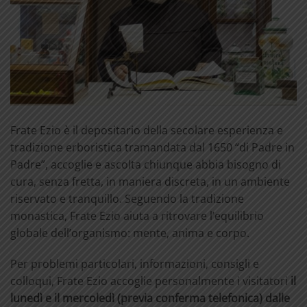
Frate Ezio è il depositario della secolare esperienza e
tradizione erboristica tramandata dal 1650 “di Padre in
Padre”, accoglie e ascolta chiunque abbia bisogno di
cura, senza fretta, in maniera discreta, in un ambiente
riservato e tranquillo. Seguendo la tradizione
monastica, Frate Ezio aiuta a ritrovare l’equilibrio
globale dell’organismo: mente, anima e corpo.
Per problemi particolari, informazioni, consigli e
colloqui, Frate Ezio accoglie personalmente i visitatori
il
lunedì e il mercoledì (previa conferma telefonica) dalle