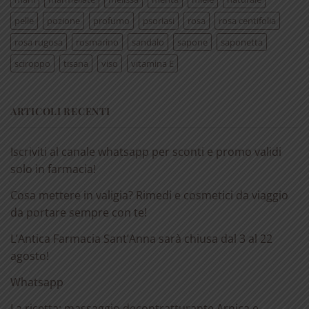
pelle
pozione
profumo
psoriasi
rosa
rosa centifolia
rosa rugosa
rosmarino
sandalo
sapone
saponetta
sciroppo
tisana
viso
vitamina E
ARTICOLI RECENTI
Iscriviti al canale whatsapp per sconti e promo validi
solo in farmacia!
Cosa mettere in valigia? Rimedi e cosmetici da viaggio
da portare sempre con te!
L’Antica Farmacia Sant’Anna sarà chiusa dal 3 al 22
agosto!
Whatsapp
La ricetta: massaggio decontratturante Arnica e