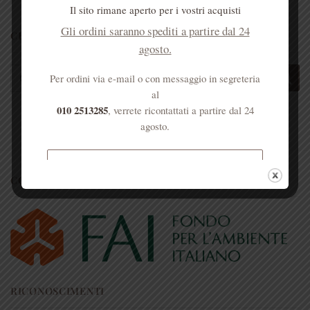
Il sito rimane aperto per i vostri acquisti
Gli ordini saranno spediti a partire dal 24
CERCA NEL SITO
agosto.
Cerca:
Per ordini via e-mail o con messaggio in segreteria
al
010 2513285
, verrete ricontattati a partire dal 24
agosto.
Spedizione gratuita per ordini
CONVENZIONI
superiori a € 50
RICONOSCIMENTI