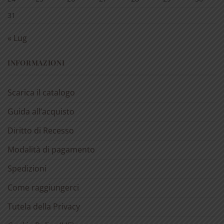
31
« Lug
INFORMAZIONI
Scarica il catalogo
Guida all’acquisto
Diritto di Recesso
Modalità di pagamento
Spedizioni
Come raggiungerci
Tutela della Privacy