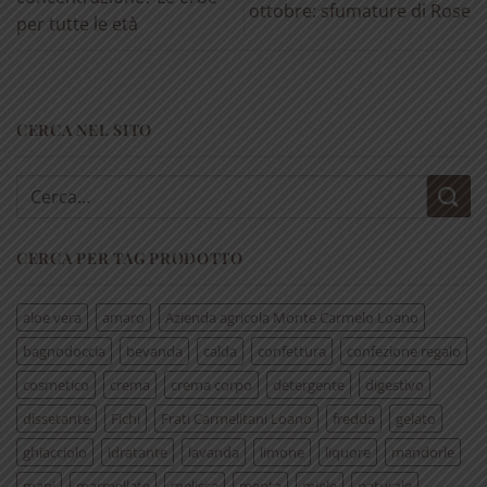
ottobre: sfumature di Rose
per tutte le età
CERCA NEL SITO
Cerca:
CERCA PER TAG PRODOTTO
aloe vera
amaro
Azienda agricola Monte Carmelo Loano
bagnodoccia
bevanda
calda
confettura
confezione regalo
cosmetico
crema
crema corpo
detergente
digestivo
dissetante
Fichi
Frati Carmelitani Loano
fredda
gelato
ghiacciolo
idratante
lavanda
limone
liquore
mandorle
mani
marmellate
melissa
menta
miele
naturale