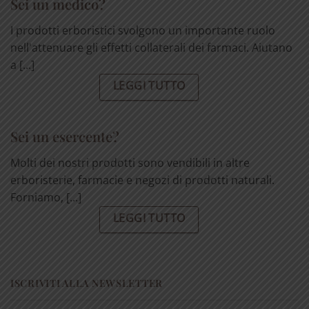
Sei un medico?
I prodotti erboristici svolgono un importante ruolo
nell'attenuare gli effetti collaterali dei farmaci. Aiutano
a [...]
LEGGI TUTTO
Sei un esercente?
Molti dei nostri prodotti sono vendibili in altre
erboristerie, farmacie e negozi di prodotti naturali.
Forniamo, [...]
LEGGI TUTTO
ISCRIVITI ALLA NEWSLETTER