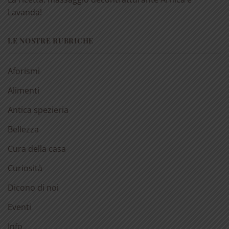
Lavanda!
LE NOSTRE RUBRICHE
Aforismi
Alimenti
Antica spezieria
Bellezza
Cura della casa
Curiosità
Dicono di noi
Eventi
Info