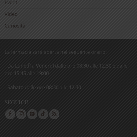
Eventi
Video
Curiosità
La farmacia sarà aperta nel seguente orario:
- Da
Lunedì
a
Venerdì
dalle ore
08:30
alle
12:30
e dalle
ore
15:45
alle
19:00
-
Sabato
dalle ore
08:30
alle
12:30
SEGUICI!