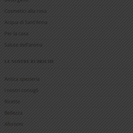
Cosmetici alla rosa
Acqua di Sant’Anna
Per la casa
Salute dell’anima
LE NOSTRE RUBRICHE
Antica spezieria
I nostri consigli
Ricette
Bellezza
Aforismi