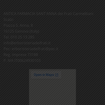
ANTICA FARMACIA SANT'ANNA dei Frati Carmelitani
Scalzi
Piazza S. Anna, 8
16125 Genova (Italy)
Tel. 010 25 13 285
info@
erboristeriadeifrati.it
Pec:
erboristeriadeifrati@
pec.it
Reg. imprese 73188
P. IVA IT00624930103