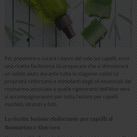
Per prevenire e curare i danni del sole sui capelli, ecco
una ricetta facilissima da preparare che si dimostrerà
un valido aiuto durante tutta la stagione calda! Le
proprietà rinforzanti e stimolanti degli oli essenziali del
rosmarino associate a quelle rigeneranti dell’Aloe vera
vi accompagneranno per tutta l’estate per capelli
morbidi, idratati e folti.
La ricetta: lozione rinforzante per capelli al
Rosmarino e Aloe vera