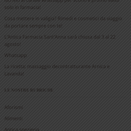
Iscriviti al canale whatsapp per sconti e promo validi
solo in farmacia!
Cosa mettere in valigia? Rimedi e cosmetici da viaggio
da portare sempre con te!
L’Antica Farmacia Sant’Anna sarà chiusa dal 3 al 22
agosto!
Whatsapp
La ricetta: massaggio decontratturante Arnica e
Lavanda!
LE NOSTRE RUBRICHE
Aforismi
Alimenti
Antica spezieria