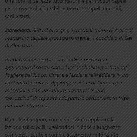
Una cura di bellezza tutta naturale per i vostri capelli
per arrivare alla fine dell’estate con capelli morbidi,
sani e forti.
Ingredienti:
300 ml di acqua, 1cucchiai colmo di foglie di
rosmarino tagliate grossolanamente, 1 cucchiaio di
Gel
di Aloe vera
.
Preparazione:
portare ad ebollizione l’acqua,
aggiungere il rosmarino e lasciare bollire per 5 minuti.
Togliere dal fuoco, filtrare e lasciare raffreddare in un
contenitore chiuso. Aggiungere il Gel di Aloe vera e
mescolare. Con un imbuto travasare in uno
“spruzzino” di capacità adeguata e conservare in frigo
per una settimana.
Dopo lo shampoo, con lo spruzzino applicare la
lozione sui capelli regolandosi in base a lunghezza
come districante e come trattamento rinforzante.