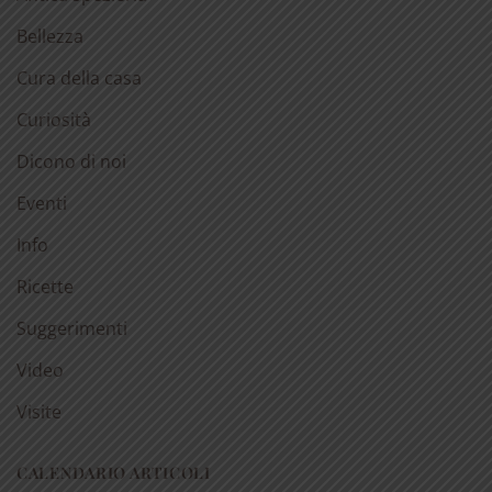
Bellezza
Cura della casa
Curiosità
Dicono di noi
Eventi
Info
Ricette
Suggerimenti
Video
Visite
CALENDARIO ARTICOLI