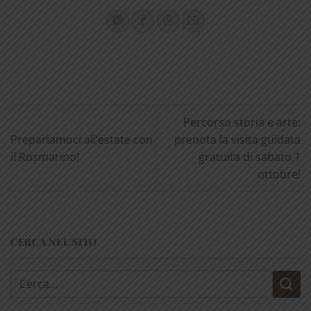
Percorso storia e arte:
Prepariamoci all’estate con
prenota la visita guidata
il Rosmarino!
gratuita di sabato 1
ottobre!
CERCA NEL SITO
Cerca: