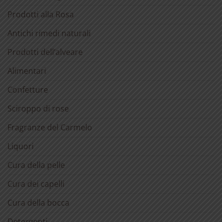
Prodotti alla Rosa
Antichi rimedi naturali
Prodotti dell’alveare
Alimentari
Confetture
Sciroppo di rose
Fragranze del Carmelo
Liquori
Cura della pelle
Cura dei capelli
Cura della bocca
Detergenti