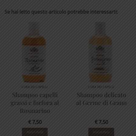
Se hai letto questo articolo potrebbe interessarti:
CURA DEI CAPELLI
CURA DEI CAPELLI
Shampoo capelli
Shampoo delicato
grassi e forfora al
al Germe di Grano
Rosmarino
€
7,50
€
7,50
AGGIUNGI
AGGIUNGI