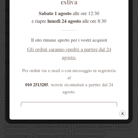
estiva
Aforismi
Sabato 1 agosto
alle ore 12:30
lunedì 24 agosto
e riapre
alle ore 8:30
Eventi
Video
Il sito rimane aperto per i vostri acquisti
Curiosità
Gli ordini saranno spediti a partire dal 24
agosto.
CERCA PER TAG ARTICOLI
Per ordini via e-mail o con messaggio in segreteria
al
aloe vera
antica farmacia monastica
010 2513285
, verrete ricontattati a partire dal 24
Antica Farmacia Sant'Anna
Antica Farmacia Sant'Anna Genova
agosto.
anticafarmaciasantannagenova
antica farmacia s’Anna
Chiesa di santAnna
Convento di Sant'Anna Genova
Spedizione gratuita per ordini
cosa fare a genova
eleuterococco
erba officinale
superiori a € 50
erboristeria
erboristeria dei frati
erboristeria Genova
estate
Ezio Battaglia
farmacia dei frati
farmacia Genova