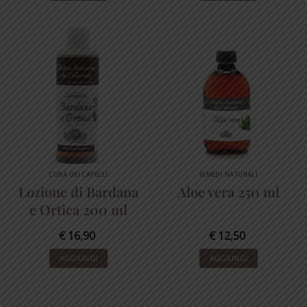
CURA DEI CAPELLI
RIMEDI NATURALI
Lozione di Bardana
Aloe vera 250 ml
e Ortica 200 ml
€
16,90
€
12,50
AGGIUNGI
AGGIUNGI