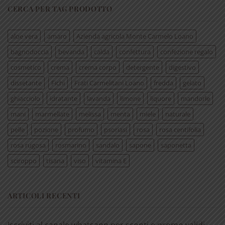
CERCA PER TAG PRODOTTO
aloe vera
amaro
Azienda agricola Monte Carmelo Loano
bagnodoccia
bevanda
calda
confettura
confezione regalo
cosmetico
crema
crema corpo
detergente
digestivo
dissetante
Fichi
Frati Carmelitani Loano
fredda
gelato
ghiacciolo
idratante
lavanda
limone
liquore
mandorle
mani
marmellate
melissa
menta
miele
naturale
pelle
pozione
profumo
psoriasi
rosa
rosa centifolia
rosa rugosa
rosmarino
sandalo
sapone
saponetta
sciroppo
tisana
viso
vitamina E
ARTICOLI RECENTI