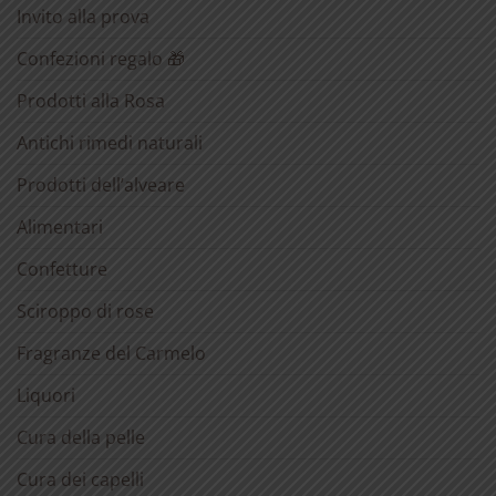
Invito alla prova
Confezioni regalo 🎁
Prodotti alla Rosa
Antichi rimedi naturali
Prodotti dell’alveare
Alimentari
Confetture
Sciroppo di rose
Fragranze del Carmelo
Liquori
Cura della pelle
Cura dei capelli