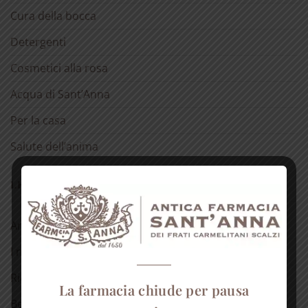
Cura della bocca
Detergenti
Cosmetici alla rosa
Acqua di Sant’Anna
Per la casa
Salute dell’anima
LE NOSTRE RUBRICHE
Antica spezieria
I nostri consigli
Ricette
La farmacia chiude per pausa
Bellezza