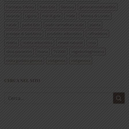
Farmacia S’Anna
frate Ezio
Genova
genovamorethanthis
lavanda
Liguria
mal di gola
miele
Monica di Loreto
natale
padre Ezio
padri carmelitani scalzi
pianta
presepe di SantAnna
prodotto erboristico
raffreddore
ricetta
ricetta erboristica
rimedi naturali
rosa
silvia piacentini
tisana
TV2000
vegiebotteghezena
visita guidata genova
visitgenoa
visitgenova
CERCA NEL SITO
Cerca: