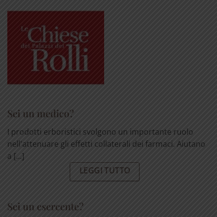
Sei un medico?
I prodotti erboristici svolgono un importante ruolo
nell'attenuare gli effetti collaterali dei farmaci. Aiutano
a [...]
LEGGI TUTTO
Sei un esercente?