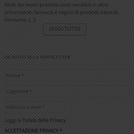
Molti dei nostri prodotti sono vendibili in altre
erboristerie, farmacie e negozi di prodotti naturali.
Forniamo, [...]
LEGGI TUTTO
ISCRIVITI ALLA NEWSLETTER
Leggi la
Tutela della Privacy
ACCETTAZIONE PRIVACY
*