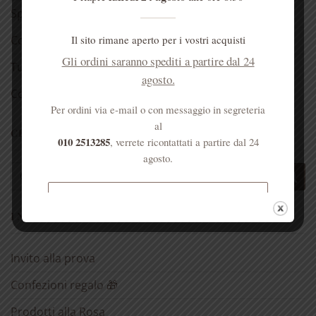
Spedizioni
Il sito rimane aperto per i vostri acquisti
Come raggiungerci
Gli ordini saranno spediti a partire dal 24
Tutela della Privacy
agosto.
Cookie Policy (UE)
Per ordini via e-mail o con messaggio in segreteria
al
CERCA UN PRODOTTO
010 2513285
, verrete ricontattati a partire dal 24
agosto.
Cerca:
Spedizione gratuita per ordini
I NOSTRI PRODOTTI
superiori a € 50
Invito alla prova
Confezioni regalo 🎁
Prodotti alla Rosa