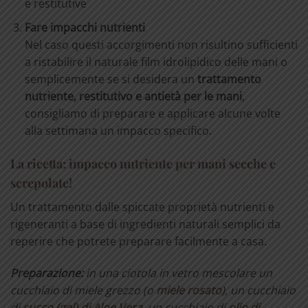
e restitutive
Fare impacchi nutrienti
Nel caso questi accorgimenti non risultino sufficienti
a ristabilire il naturale film idrolipidico delle mani o
semplicemente se si desidera un
trattamento
nutriente, restitutivo e antietà per le mani
,
consigliamo di preparare e applicare alcune volte
alla settimana un impacco specifico.
La ricetta: impacco nutriente per mani secche e
screpolate!
Un trattamento dalle spiccate proprietà nutrienti e
rigeneranti a base di ingredienti naturali semplici da
reperire che potrete preparare facilmente a casa.
Preparazione:
in una ciotola in vetro mescolare un
cucchiaio di miele grezzo (o
miele rosato
), un cucchiaio
di
succo (gel) di Aloe Vera
, un cucchiaio di
olio di