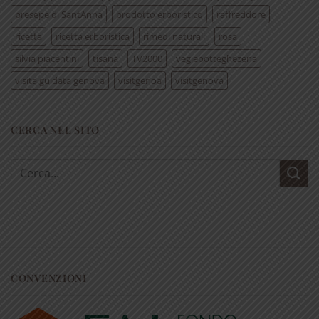
presepe di SantAnna
prodotto erboristico
raffreddore
ricetta
ricetta erboristica
rimedi naturali
rosa
silvia piacentini
tisana
TV2000
vegiebotteghezena
visita guidata genova
visitgenoa
visitgenova
CERCA NEL SITO
Cerca:
CONVENZIONI