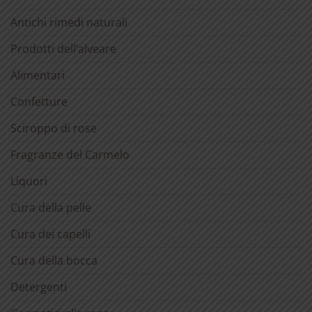
Antichi rimedi naturali
Prodotti dell’alveare
Alimentari
Confetture
Sciroppo di rose
Fragranze del Carmelo
Liquori
Cura della pelle
Cura dei capelli
Cura della bocca
Detergenti