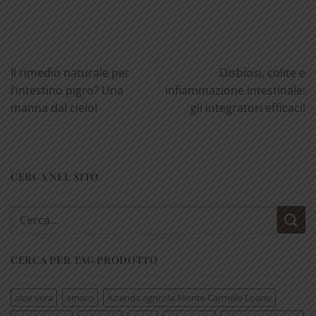
Il rimedio naturale per
Disbiosi, colite e
l’intestino pigro? Una
infiammazione intestinale:
manna dal cielo!
gli integratori efficaci!
CERCA NEL SITO
Cerca:
CERCA PER TAG PRODOTTO
aloe vera
amaro
Azienda agricola Monte Carmelo Loano