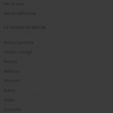
Per la casa
Salute dell’anima
LE NOSTRE RUBRICHE
Antica spezieria
I nostri consigli
Ricette
Bellezza
Aforismi
Eventi
Video
Curiosità