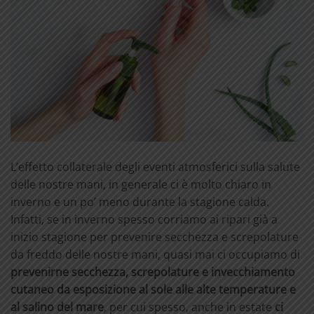
L’effetto collaterale degli eventi atmosferici sulla salute
delle nostre mani, in generale ci è molto chiaro in
inverno e un po’ meno durante la stagione calda.
Infatti, se in inverno spesso corriamo ai ripari già a
inizio stagione per prevenire secchezza e screpolature
da freddo delle nostre mani, quasi mai ci occupiamo di
prevenirne secchezza, screpolature e invecchiamento
cutaneo da esposizione al sole alle alte temperature e
al salino del mare
, per cui spesso, anche in estate
ci