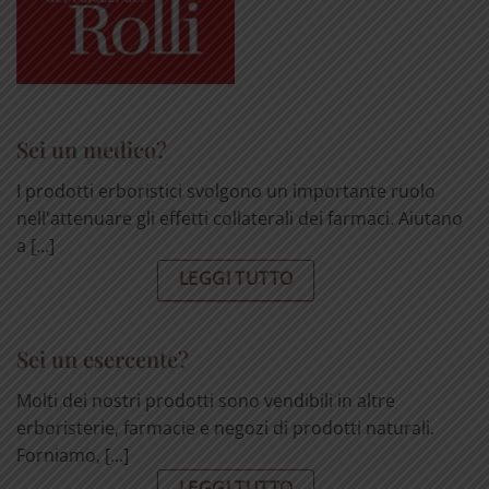
Sei un medico?
I prodotti erboristici svolgono un importante ruolo
nell'attenuare gli effetti collaterali dei farmaci. Aiutano
a [...]
LEGGI TUTTO
Sei un esercente?
Molti dei nostri prodotti sono vendibili in altre
erboristerie, farmacie e negozi di prodotti naturali.
Forniamo, [...]
LEGGI TUTTO