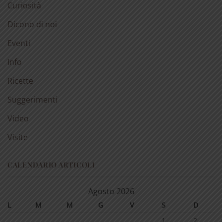
Curiosità
Dicono di noi
Eventi
Info
Ricette
Suggerimenti
Video
Visite
CALENDARIO ARTICOLI
Agosto 2026
L
M
M
G
V
S
D
1
2