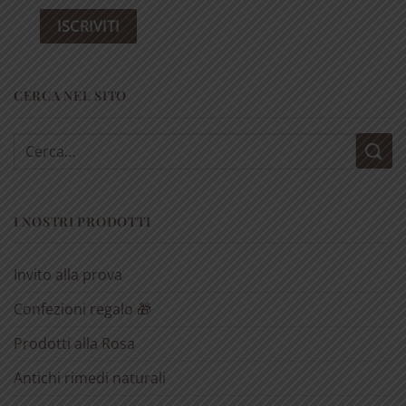
CERCA NEL SITO
Cerca:
I NOSTRI PRODOTTI
Invito alla prova
Confezioni regalo 🎁
Prodotti alla Rosa
Antichi rimedi naturali