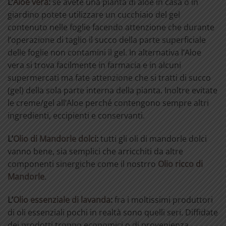
L’
Aloe vera
:
se avete una pianta di aloe in casa o in
giardino potete utilizzare un cucchiaio del gel
contenuto nelle foglie facendo attenzione che durante
l’operazione di taglio il succo della parte superficiale
delle foglie non contamini il gel. In alternativa l’Aloe
vera si trova facilmente in farmacia e in alcuni
supermercati ma fate attenzione che si tratti di succo
(gel) della sola parte interna della pianta. Inoltre evitate
le creme/gel all’Aloe perché contengono sempre altri
ingredienti, eccipienti e conservanti.
L’
Olio di Mandorle dolci
:
tutti gli oli di mandorle dolci
vanno bene, sia semplici che arricchiti da altre
componenti sinergiche come il nostrro
Olio ricco di
Mandorle
.
L’
Olio essenziale di lavanda
:
fra i moltissimi produttori
di oli essenziali pochi in realtà sono quelli seri. Diffidate
dei prodotti troppo economici o di provenienza