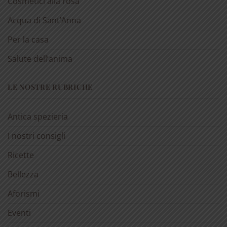
Cosmetici alla rosa
Acqua di Sant’Anna
Per la casa
Salute dell’anima
LE NOSTRE RUBRICHE
Antica spezieria
I nostri consigli
Ricette
Bellezza
Aforismi
Eventi