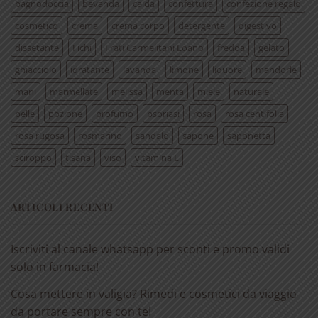
bagnodoccia
bevanda
calda
confettura
confezione regalo
cosmetico
crema
crema corpo
detergente
digestivo
dissetante
Fichi
Frati Carmelitani Loano
fredda
gelato
ghiacciolo
idratante
lavanda
limone
liquore
mandorle
mani
marmellate
melissa
menta
miele
naturale
pelle
pozione
profumo
psoriasi
rosa
rosa centifolia
rosa rugosa
rosmarino
sandalo
sapone
saponetta
sciroppo
tisana
viso
vitamina E
ARTICOLI RECENTI
Iscriviti al canale whatsapp per sconti e promo validi
solo in farmacia!
Cosa mettere in valigia? Rimedi e cosmetici da viaggio
da portare sempre con te!