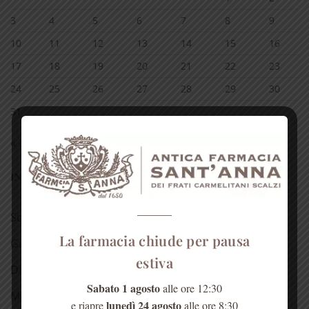
3
4
5
6
7
8
9
10
11
12
13
14
15
16
17
18
19
20
21
22
23
24
25
26
27
28
29
30
31
« Lug
INFORMAZIONI
Scarica il catalogo
La farmacia chiude per pausa
Guida all’acquisto
estiva
Diritto di Recesso
Sabato 1 agosto
alle ore 12:30
Modalità di pagamento
lunedì 24 agosto
e riapre
alle ore 8:30