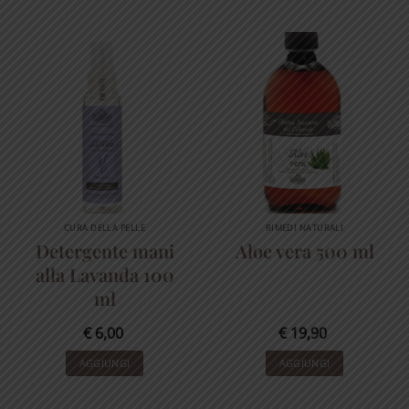
€ 4,90.
€ 3,90.
CURA DELLA PELLE
RIMEDI NATURALI
Detergente mani
Aloe vera 500 ml
alla Lavanda 100
ml
€
6,00
€
19,90
AGGIUNGI
AGGIUNGI