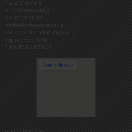
Piazza S. Anna, 8
16125 Genova (Italy)
Tel. 010 25 13 285
info@
erboristeriadeifrati.it
Pec:
erboristeriadeifrati@
pec.it
Reg. imprese 73188
P. IVA IT00624930103
Scarica il catalogo