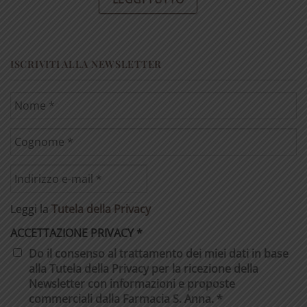
ISCRIVITI ALLA NEWSLETTER
Leggi la
Tutela della Privacy
ACCETTAZIONE PRIVACY
*
Do il consenso al trattamento dei miei dati in base
alla Tutela della Privacy per la ricezione della
Newsletter con informazioni e proposte
commerciali dalla Farmacia S. Anna. *