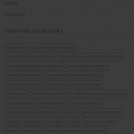
Video
Curiosità
CERCA PER TAG ARTICOLI
aloe vera
antica farmacia monastica
Antica Farmacia Sant'Anna
Antica Farmacia Sant'Anna Genova
anticafarmaciasantannagenova
antica farmacia s’Anna
Chiesa di santAnna
Convento di Sant'Anna Genova
cosa fare a genova
eleuterococco
erba officinale
erboristeria
erboristeria dei frati
erboristeria Genova
estate
Ezio Battaglia
farmacia dei frati
farmacia Genova
Farmacia S’Anna
frate Ezio
Genova
genovamorethanthis
lavanda
Liguria
mal di gola
miele
Monica di Loreto
natale
padre Ezio
padri carmelitani scalzi
pianta