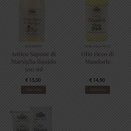
DETERGENTI
CURA DELLA PELLE
Antico Sapone di
Olio ricco di
Marsiglia liquido
Mandorle
500 ml
€
13,00
€
14,90
AGGIUNGI
AGGIUNGI