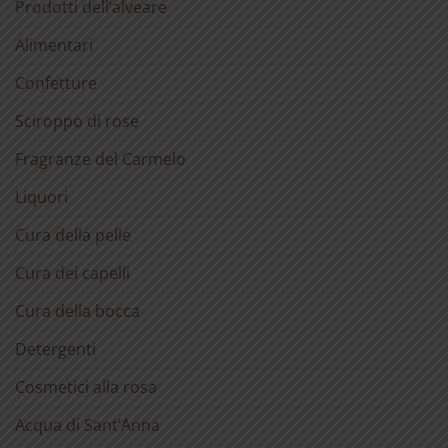
Prodotti dell’alveare
Alimentari
Confetture
Sciroppo di rose
Fragranze del Carmelo
Liquori
Cura della pelle
Cura dei capelli
Cura della bocca
Detergenti
Cosmetici alla rosa
Acqua di Sant’Anna