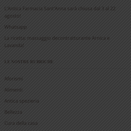
L’Antica Farmacia Sant’Anna sarà chiusa dal 3 al 22
agosto!
Whatsapp
La ricetta: massaggio decontratturante Arnica e
Lavanda!
LE NOSTRE RUBRICHE
Aforismi
Alimenti
Antica spezieria
Bellezza
Cura della casa