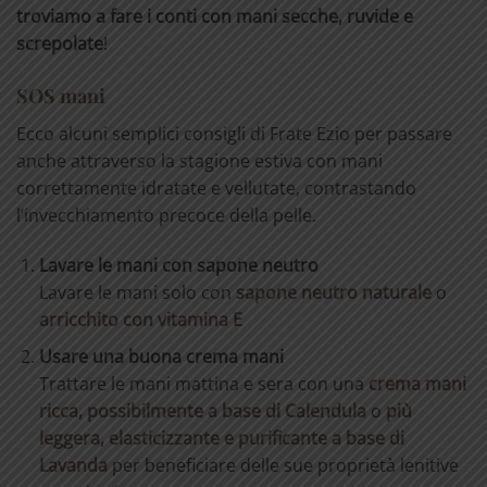
troviamo a fare i conti con mani secche, ruvide e
screpolate
!
SOS mani
Ecco alcuni semplici consigli di Frate Ezio per passare
anche attraverso la stagione estiva con mani
correttamente idratate e vellutate, contrastando
l’invecchiamento precoce della pelle.
Lavare le mani con sapone neutro
Lavare le mani solo con
sapone neutro naturale
o
arricchito con vitamina E
Usare una buona crema mani
Trattare le mani mattina e sera con una
crema mani
ricca, possibilmente a base di Calendula
o
più
leggera, elasticizzante e purificante a base di
Lavanda
per beneficiare delle sue proprietà lenitive