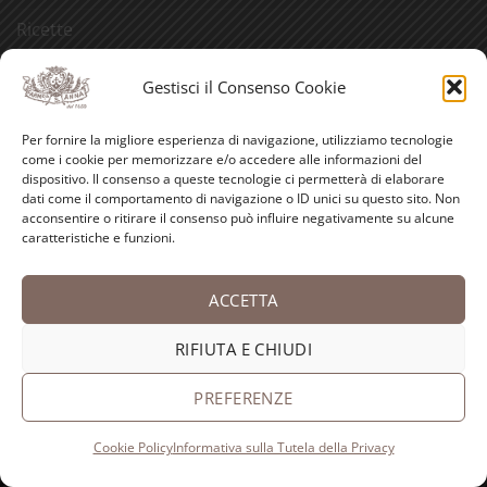
Ricette
Bellezza
Gestisci il Consenso Cookie
Aforismi
Per fornire la migliore esperienza di navigazione, utilizziamo tecnologie
Eventi
come i cookie per memorizzare e/o accedere alle informazioni del
dispositivo. Il consenso a queste tecnologie ci permetterà di elaborare
Video
dati come il comportamento di navigazione o ID unici su questo sito. Non
acconsentire o ritirare il consenso può influire negativamente su alcune
Curiosità
caratteristiche e funzioni.
ACCETTA
Credits
RIFIUTA E CHIUDI
PayPal
Visa
MasterCard
American
Postepay
Bank
Express
Transfer
PREFERENZE
Copyright 2026 ©
Antica Farmacia-Erboristeria Sant'Anna
dei Frati Carmelitani Scalzi
Cookie Policy
Informativa sulla Tutela della Privacy