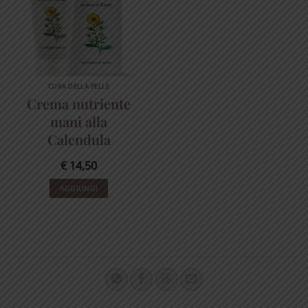
CURA DELLA PELLE
Crema nutriente
mani alla
Calendula
€
14,50
AGGIUNGI