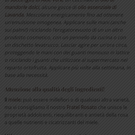
mandorle dolci
, alcune gocce di
olio essenziale di
Lavanda
. Mescolare energicamente fino ad ottenere
un’emulsione omogenea. Applicare sulle mani (anche
sui palmi!) riciclando l’erogatorevuoto di un un altro
prodotto cosmetico, con un pennello da cucina o con
un dischetto levatrucco. Lasciar agire per un’ora circa,
proteggendo le mani con dei guanti monouso in lattice
o riciclando i guanti che utilizzate al supermercato nel
reparto ortofrutta. Applicare più volte alla settimana, in
base alla necessità.
Attenzione alla qualità degli ingredienti!
Il
miele
:
può essere millefiori o di qualsiasi altra varietà,
ma vi consigliamo il nostro
Fratel Rosato
che unisce le
proprietà addolcenti, riequilibranti e antietà della rosa
a quelle nutrienti e cicatrizzanti del miele.