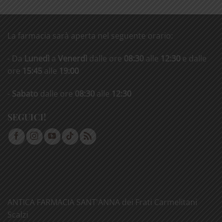
La farmacia sarà aperta nel seguente orario:
- Da
Lunedì
a
Venerdì
dalle ore
08:30
alle
12:30
e dalle
ore
15:45
alle
19:00
-
Sabato
dalle ore
08:30
alle
12:30
SEGUICI!
ANTICA FARMACIA SANT'ANNA dei Frati Carmelitani
Scalzi