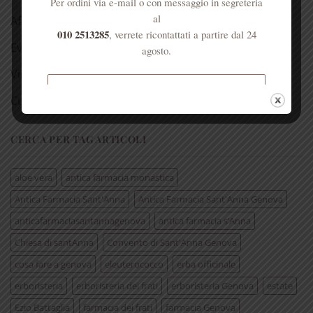
Per ordini via e-mail o con messaggio in segreteria
al
Aforismi
010 2513285
, verrete ricontattati a partire dal 24
Eventi
agosto.
Video
Spedizione gratuita per ordini
Curiosità
superiori a € 50
CERCA PER TAG ARTICOLI
aloe vera
antica farmacia monastica
Antica Farmacia Sant'Anna
Antica Farmacia Sant'Anna Genova
anticafarmaciasantannagenova
antica farmacia s’Anna
Chiesa di santAnna
Convento di Sant'Anna Genova
cosa fare a genova
eleuterococco
erba officinale
erboristeria
erboristeria dei frati
erboristeria Genova
estate
Ezio Battaglia
farmacia dei frati
farmacia Genova