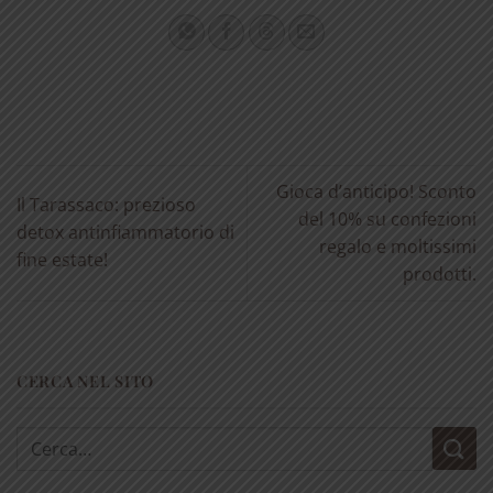
Gioca d’anticipo! Sconto
Il Tarassaco: prezioso
del 10% su confezioni
detox antinfiammatorio di
regalo e moltissimi
fine estate!
prodotti.
CERCA NEL SITO
Cerca: