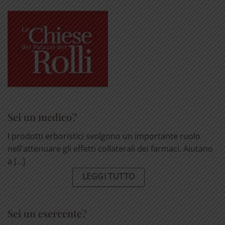
Sei un medico?
I prodotti erboristici svolgono un importante ruolo
nell'attenuare gli effetti collaterali dei farmaci. Aiutano
a [...]
LEGGI TUTTO
Sei un esercente?