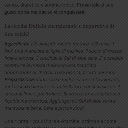
tonico, diuretico e antimicrobico.
Provartelo, il suo
gusto dolce ma deciso vi conquisterà!
La ricetta: frullato energizzante e depurativo di
fine estate!
Ingredienti:
1/2 avocado medio maturo, 1/2 mela, 1
kiwi, una manciata di figlie di basilico, il succo di mezzo
lime o limone, 3 cucchiai di
Gel di Aloe vera
. E’ possibile
sostituire la mezza mela con una manciata
abbondante di chicchi d’uva bianca, privati dei semi.
Preparazione:
sbucciare e tagliare a pezzetti avocado,
mela e kiwi e versare in un frullatore con il basilico e il
succo di lime e poi frullare. Si otterrà una consistenza
liquida ma cremosa. Aggiungere il
Gel di Aloe vera
e
merscolare bene. Bere a piccoli sorsi.
Una ricetta ricca di fibra e vitamine, ottima sia come