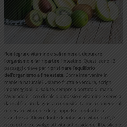
Reintegrare vitamine e sali minerali, depurare
l’organismo e far ripartire l’intestino.
Questi sono i 3
passaggi chiave per
ripristinare l’equilibrio
dell’organismo a fine estate
. Come intervenire in
maniera naturale? Usiamo frutta e verdura, scrigni
impareggiabili di salute, sempre a portata di mano:
l’Avocado è ricco di calcio potassio e vitamine e serve a
dare al frullato la giusta cremosità. La mela coniene sali
minerali e vitamine del gruppo B e combatte la
stanchezza. Il kiwi è fonte di potassio e vitamina C, è
ricco di fibre e svolge attività antiossidante. Il basilico è