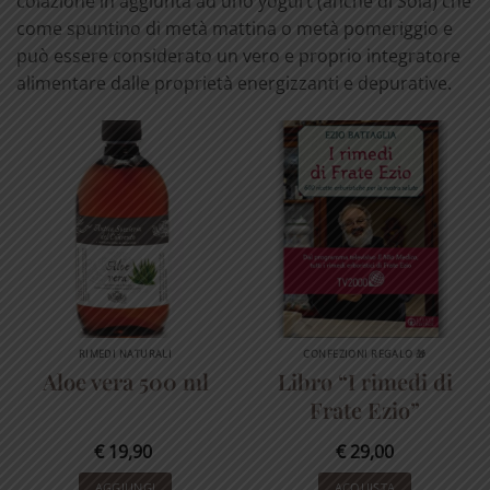
colazione in aggiunta ad uno yogurt (anche di Soia) che
come spuntino di metà mattina o metà pomeriggio e
può essere considerato un vero e proprio integratore
alimentare dalle proprietà energizzanti e depurative.
RIMEDI NATURALI
CONFEZIONI REGALO 🎁
Aloe vera 500 ml
Libro “I rimedi di
Frate Ezio”
€
19,90
€
29,00
AGGIUNGI
ACQUISTA