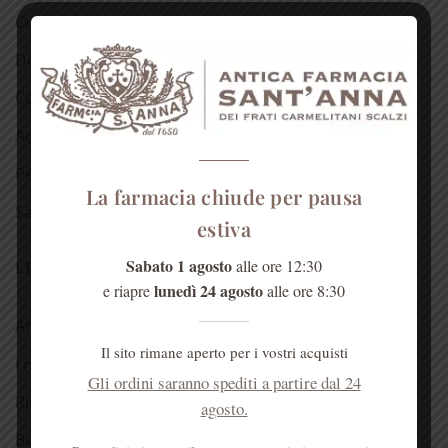
Cura della bocca
Detergenti
Cosmetici alla rosa
Acqua di Sant’Anna
Per la casa
La farmacia chiude per pausa
Salute dell’anima
estiva
Sabato 1 agosto
alle ore 12:30
LE NOSTRE RUBRICHE
lunedì 24 agosto
e riapre
alle ore 8:30
Antica spezieria
Il sito rimane aperto per i vostri acquisti
I nostri consigli
Gli ordini saranno spediti a partire dal 24
Ricette
agosto.
Bellezza