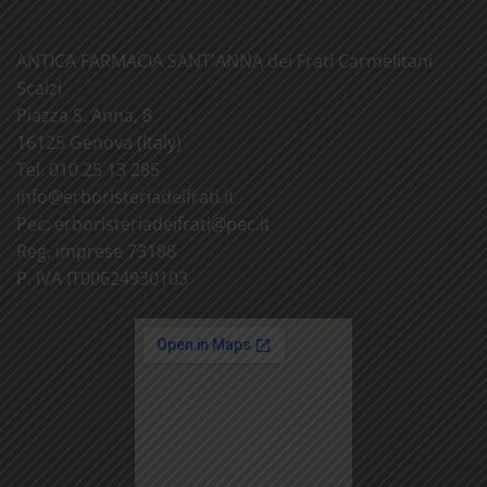
ANTICA FARMACIA SANT'ANNA dei Frati Carmelitani
Scalzi
Piazza S. Anna, 8
16125 Genova (Italy)
Tel. 010 25 13 285
info@
erboristeriadeifrati.it
Pec:
erboristeriadeifrati@
pec.it
Reg. imprese 73188
P. IVA IT00624930103