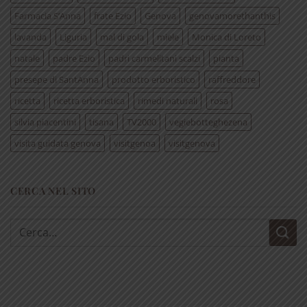
Farmacia S’Anna
frate Ezio
Genova
genovamorethanthis
lavanda
Liguria
mal di gola
miele
Monica di Loreto
natale
padre Ezio
padri carmelitani scalzi
pianta
presepe di SantAnna
prodotto erboristico
raffreddore
ricetta
ricetta erboristica
rimedi naturali
rosa
silvia piacentini
tisana
TV2000
vegiebotteghezena
visita guidata genova
visitgenoa
visitgenova
CERCA NEL SITO
Cerca: