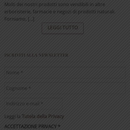
Molti dei nostri prodotti sono vendibili in altre
erboristerie, farmacie e negozi di prodotti naturali.
Forniamo, [...]
LEGGI TUTTO
ISCRIVITI ALLA NEWSLETTER
Leggi la
Tutela della Privacy
ACCETTAZIONE PRIVACY
*