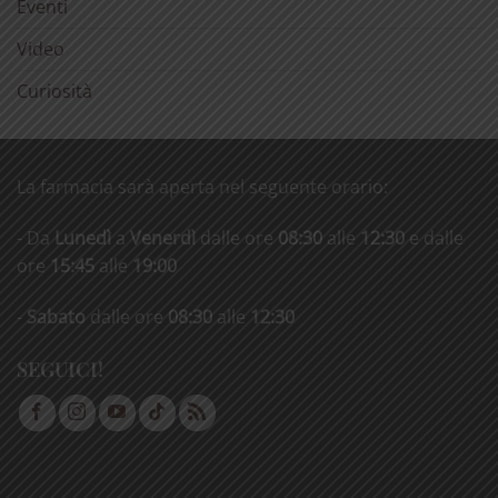
Eventi
Video
Curiosità
La farmacia sarà aperta nel seguente orario:
- Da
Lunedì
a
Venerdì
dalle ore
08:30
alle
12:30
e dalle
ore
15:45
alle
19:00
-
Sabato
dalle ore
08:30
alle
12:30
SEGUICI!