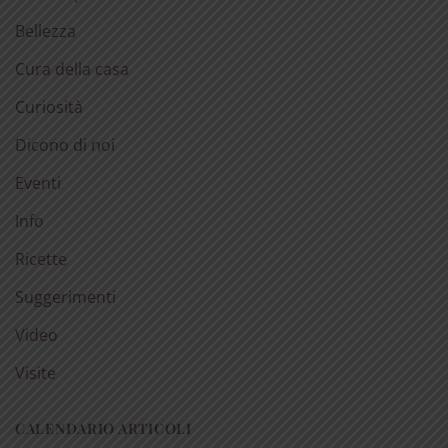
Bellezza
Cura della casa
Curiosità
Dicono di noi
Eventi
Info
Ricette
Suggerimenti
Video
Visite
CALENDARIO ARTICOLI