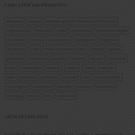
CERCA PER TAG PRODOTTO
aloe vera
amaro
Azienda agricola Monte Carmelo Loano
bagnodoccia
bevanda
calda
confettura
confezione regalo
cosmetico
crema
crema corpo
detergente
digestivo
dissetante
Fichi
Frati Carmelitani Loano
fredda
gelato
ghiacciolo
idratante
lavanda
limone
liquore
mandorle
mani
marmellate
melissa
menta
miele
naturale
pelle
pozione
profumo
psoriasi
rosa
rosa centifolia
rosa rugosa
rosmarino
sandalo
sapone
saponetta
sciroppo
tisana
viso
vitamina E
ARTICOLI RECENTI
Iscriviti al canale whatsapp per sconti e promo validi