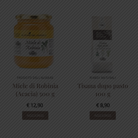
€ 32,00.
€ 29,90.
PRODOTTI DELL'ALVEARE
RIMEDI NATURALI
Miele di Robinia
Tisana dopo pasto
(Acacia) 500 g
100 g
€
12,90
€
8,90
AGGIUNGI
AGGIUNGI