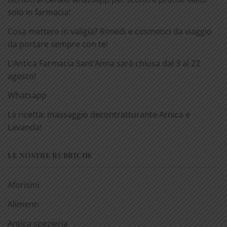
solo in farmacia!
Cosa mettere in valigia? Rimedi e cosmetici da viaggio
da portare sempre con te!
L’Antica Farmacia Sant’Anna sarà chiusa dal 3 al 22
agosto!
Whatsapp
La ricetta: massaggio decontratturante Arnica e
Lavanda!
LE NOSTRE RUBRICHE
Aforismi
Alimenti
Antica spezieria