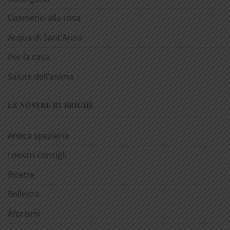
Cosmetici alla rosa
Acqua di Sant’Anna
Per la casa
Salute dell’anima
LE NOSTRE RUBRICHE
Antica spezieria
I nostri consigli
Ricette
Bellezza
Aforismi