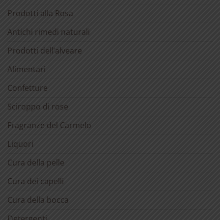
Prodotti alla Rosa
Antichi rimedi naturali
Prodotti dell’alveare
Alimentari
Confetture
Sciroppo di rose
Fragranze del Carmelo
Liquori
Cura della pelle
Cura dei capelli
Cura della bocca
Detergenti