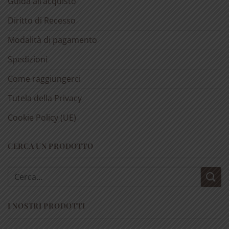
Guida all’acquisto
Diritto di Recesso
Modalità di pagamento
Spedizioni
Come raggiungerci
Tutela della Privacy
Cookie Policy (UE)
CERCA UN PRODOTTO
Cerca:
I NOSTRI PRODOTTI