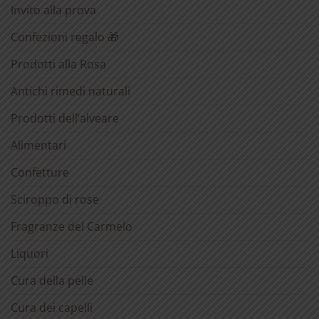
Invito alla prova
Confezioni regalo 🎁
Prodotti alla Rosa
Antichi rimedi naturali
Prodotti dell’alveare
Alimentari
Confetture
Sciroppo di rose
Fragranze del Carmelo
Liquori
Cura della pelle
Cura dei capelli