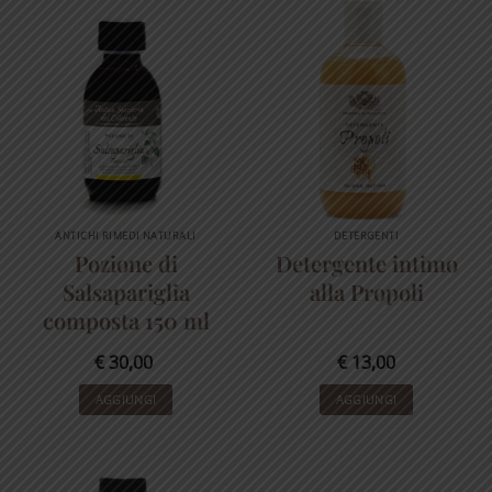
ANTICHI RIMEDI NATURALI
DETERGENTI
Pozione di
Detergente intimo
Salsapariglia
alla Propoli
composta 150 ml
€
30,00
€
13,00
AGGIUNGI
AGGIUNGI