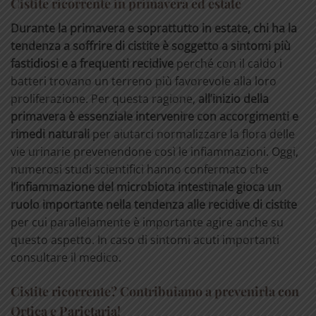
Cistite ricorrente in primavera ed estate
Durante la primavera e soprattutto in estate, chi ha la
tendenza a soffrire di cistite è soggetto a sintomi più
fastidiosi e a frequenti recidive
perché con il caldo i
batteri trovano un terreno più favorevole alla loro
proliferazione. Per questa ragione,
all’inizio della
primavera è essenziale intervenire con accorgimenti e
rimedi naturali
per aiutarci normalizzare la flora delle
vie urinarie prevenendone così le infiammazioni. Oggi,
numerosi studi scientifici hanno confermato che
l’infiammazione del microbiota intestinale gioca un
ruolo importante nella tendenza alle recidive di cistite
per cui parallelamente è importante agire anche su
questo aspetto. In caso di sintomi acuti importanti
consultare il medico.
Cistite ricorrente? Contribuiamo a prevenirla con
Ortica e Parietaria!