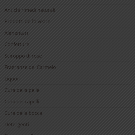
Antichi rimedi naturali
Prodotti dell’alveare
Alimentari
Confetture
Sciroppo di rose
Fragranze del Carmelo
Liquori
Cura della pelle
Cura dei capelli
Cura della bocca
Detergenti