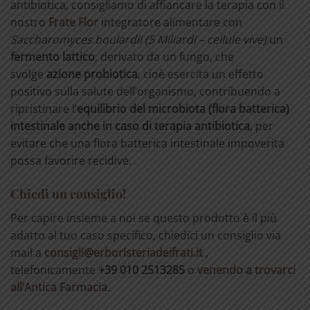
antibiotica, consigliamo di affiancare la terapia con il
nostro
Frate Flor
integratore alimentare con
Saccharomyces boulardii (5 Miliardi – cellule vive)
un
fermento lattico
, derivato da un fungo, che
svolge
azione probiotica
, cioè esercita un effetto
positivo sulla salute dell’organismo, contribuendo a
ripristinare l’
equilibrio
del
microbiota
(flora
batterica)
intestinale anche in caso di terapia antibiotica
, per
evitare che una flora batterica intestinale impoverita
possa favorire recidive.
Chiedi un consiglio!
Per capire insieme a noi se questo prodotto è il più
adatto al tuo caso specifico, chiedici un consiglio via
mail a
consigli@erboristeriadeifrati.it
,
telefonicamente
+39 010 2513285
o
venendo a trovarci
all’Antica Farmacia
.