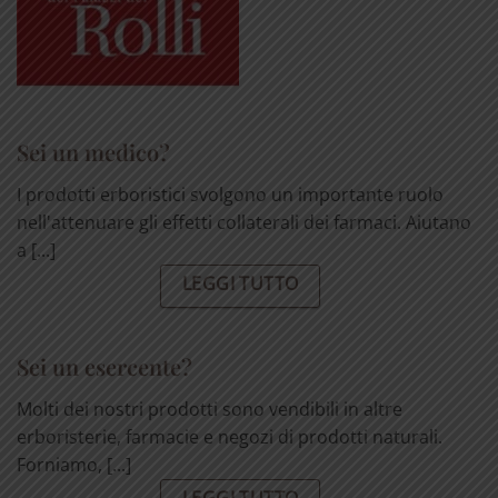
Sei un medico?
I prodotti erboristici svolgono un importante ruolo
nell'attenuare gli effetti collaterali dei farmaci. Aiutano
a [...]
LEGGI TUTTO
Sei un esercente?
Molti dei nostri prodotti sono vendibili in altre
erboristerie, farmacie e negozi di prodotti naturali.
Forniamo, [...]
LEGGI TUTTO