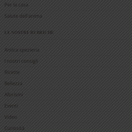
Per la casa
Salute dell’anima
LE NOSTRE RUBRICHE
Antica spezieria
I nostri consigli
Ricette
Bellezza
Aforismi
Eventi
Video
Curiosità