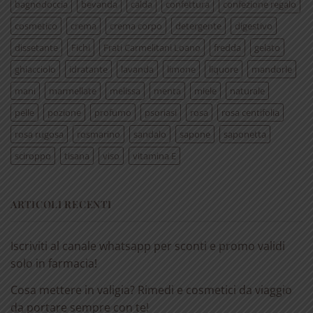
bagnodoccia
bevanda
calda
confettura
confezione regalo
cosmetico
crema
crema corpo
detergente
digestivo
dissetante
Fichi
Frati Carmelitani Loano
fredda
gelato
ghiacciolo
idratante
lavanda
limone
liquore
mandorle
mani
marmellate
melissa
menta
miele
naturale
pelle
pozione
profumo
psoriasi
rosa
rosa centifolia
rosa rugosa
rosmarino
sandalo
sapone
saponetta
sciroppo
tisana
viso
vitamina E
ARTICOLI RECENTI
Iscriviti al canale whatsapp per sconti e promo validi
solo in farmacia!
Cosa mettere in valigia? Rimedi e cosmetici da viaggio
da portare sempre con te!