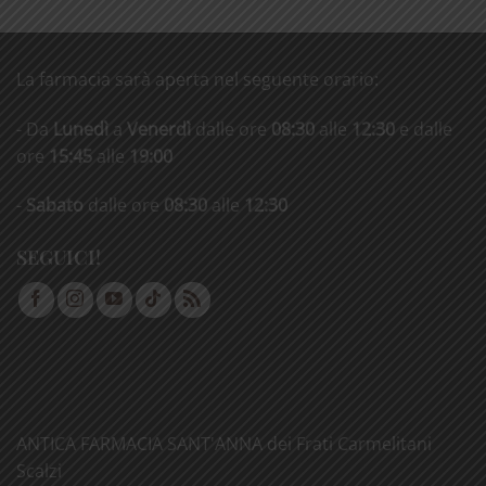
La farmacia sarà aperta nel seguente orario:
- Da
Lunedì
a
Venerdì
dalle ore
08:30
alle
12:30
e dalle
ore
15:45
alle
19:00
-
Sabato
dalle ore
08:30
alle
12:30
SEGUICI!
ANTICA FARMACIA SANT'ANNA dei Frati Carmelitani
Scalzi