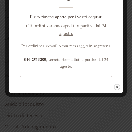
3
4
5
6
7
8
9
Il sito rimane aperto per i vostri acquisti
10
11
12
13
14
15
16
Gli ordini saranno spediti a partire dal 24
17
18
19
20
21
22
23
agosto.
24
25
26
27
28
29
30
Per ordini via e-mail o con messaggio in segreteria
31
al
010 2513285
, verrete ricontattati a partire dal 24
« Lug
agosto.
INFORMAZIONI
Spedizione gratuita per ordini
superiori a € 50
Scarica il catalogo
Guida all’acquisto
Diritto di Recesso
Modalità di pagamento