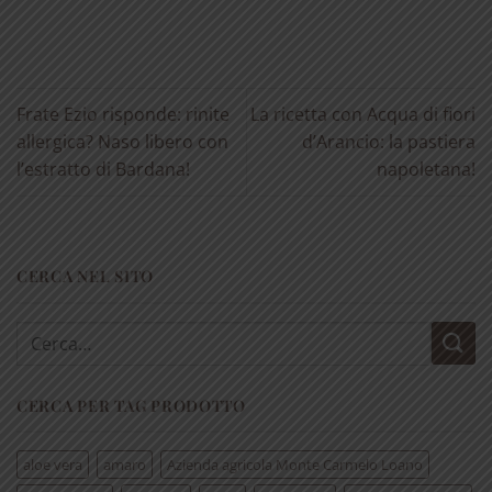
Frate Ezio risponde: rinite
La ricetta con Acqua di fiori
allergica? Naso libero con
d’Arancio: la pastiera
l’estratto di Bardana!
napoletana!
CERCA NEL SITO
Cerca:
CERCA PER TAG PRODOTTO
aloe vera
amaro
Azienda agricola Monte Carmelo Loano