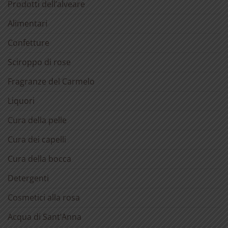
Prodotti dell’alveare
Alimentari
Confetture
Sciroppo di rose
Fragranze del Carmelo
Liquori
Cura della pelle
Cura dei capelli
Cura della bocca
Detergenti
Cosmetici alla rosa
Acqua di Sant’Anna