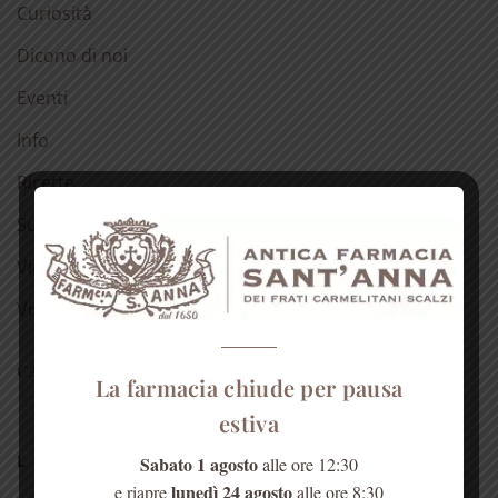
Curiosità
Dicono di noi
Eventi
Info
Ricette
Suggerimenti
Video
Visite
CALENDARIO ARTICOLI
La farmacia chiude per pausa
estiva
Agosto 2026
L
M
M
G
V
S
D
Sabato 1 agosto
alle ore 12:30
lunedì 24 agosto
e riapre
alle ore 8:30
1
2