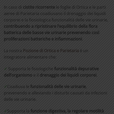
In caso di
cistite ricorrente
le foglie di Ortica e le parti
aeree di Parietaria coadiuvano il drenaggio dei liquidi
corporei e la fiosiologica funzionalità delle vie urinarie,
contribuendo a ripristinare l’equilibrio della flora
batterica delle basse vie urinarie prevenendo così
proliferazioni batteriche e infiammazioni
.
La nostra
Pozione di Ortica e Parietaria
è un
integratore alimentare che:
✓
Supporta le fisiologiche
funzionalità depurative
dell’organismo
e il
drenaggio dei
liquidi
corporei
.
✓
Coadiuva le
funzionalità delle vie urinarie
,
prevenendo e alleviando i disturbi causati da infezioni
delle vie urinarie.
✓
Supporta la
funzione digestiva, la regolare motilità