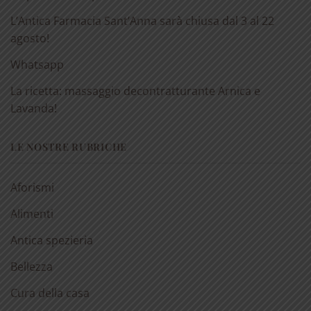
L’Antica Farmacia Sant’Anna sarà chiusa dal 3 al 22
agosto!
Whatsapp
La ricetta: massaggio decontratturante Arnica e
Lavanda!
LE NOSTRE RUBRICHE
Aforismi
Alimenti
Antica spezieria
Bellezza
Cura della casa