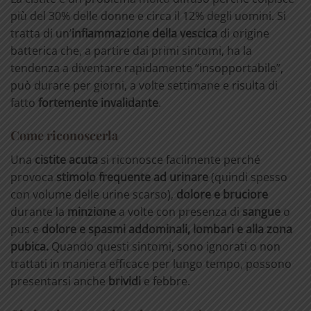
più del 30% delle donne e circa il 12% degli uomini. Si
tratta di un’
infiammazione della vescica
di origine
batterica che, a partire dai primi sintomi, ha la
tendenza a diventare rapidamente “insopportabile”,
può durare per giorni, a volte settimane e risulta di
fatto
fortemente invalidante
.
Come riconoscerla
Una
cistite acuta
si riconosce facilmente perché
provoca
stimolo frequente ad urinare
(quindi spesso
con volume delle urine scarso),
dolore e bruciore
durante la
minzione
a volte con presenza di
sangue
o
pus e
dolore e spasmi addominali, lombari e alla zona
pubica.
Quando questi sintomi, sono ignorati o non
trattati in maniera efficace per lungo tempo, possono
presentarsi anche
brividi
e febbre.