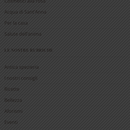
Cosmetici alla rosa
Acqua di Sant’Anna
Per la casa
Salute dell’anima
LE NOSTRE RUBRICHE
Antica spezieria
I nostri consigli
Ricette
Bellezza
Aforismi
Eventi