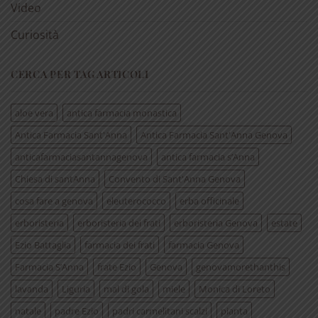
Video
Curiosità
CERCA PER TAG ARTICOLI
aloe vera
antica farmacia monastica
Antica Farmacia Sant'Anna
Antica Farmacia Sant'Anna Genova
anticafarmaciasantannagenova
antica farmacia s’Anna
Chiesa di santAnna
Convento di Sant'Anna Genova
cosa fare a genova
eleuterococco
erba officinale
erboristeria
erboristeria dei frati
erboristeria Genova
estate
Ezio Battaglia
farmacia dei frati
farmacia Genova
Farmacia S’Anna
frate Ezio
Genova
genovamorethanthis
lavanda
Liguria
mal di gola
miele
Monica di Loreto
natale
padre Ezio
padri carmelitani scalzi
pianta