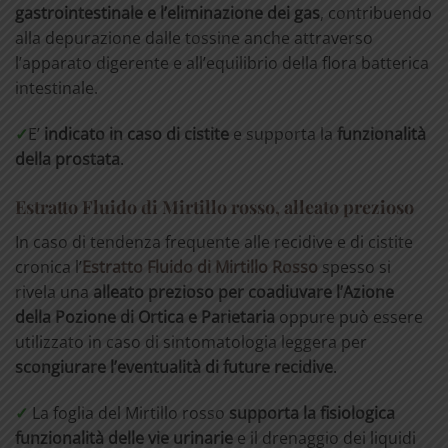
gastrointestinale e l’elimi
nazione
dei
gas
, contribuendo
alla depurazione dalle tossine anche attraverso
l’apparato digerente e all’equilibrio della flora batterica
intestinale.
✓
E’
indicato in caso di cistite
e supporta la
funzionalità
della prostata
.
Estratto Fluido di Mirtillo rosso, alleato prezioso
In caso di tendenza frequente alle recidive e di cistite
cronica l’
Estratto Fluido di Mirtillo Rosso
spesso si
rivela una
alleato prezioso per coadiuvare l’Azione
della Pozione di Ortica e Parietaria
oppure può essere
utilizzato in caso di sintomatologia leggera per
scongiurare l’eventualità di future recidive
.
✓
La foglia del Mirtillo rosso
supporta la fisiologica
funzionalità delle vie urinarie
e il drenaggio dei liquidi