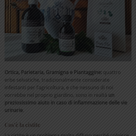
Ortica, Parietaria, Gramigna e Piantaggine:
quattro
erbe selvatiche, tradizionalmente considerate
infestanti per l’agricoltura, e che nessuno di noi
vorrebbe nel proprio giardino, sono in realtà
un
preziosissimo aiuto in caso di infiammazione delle vie
urinarie
.
Cos’è la cistite
La cistite è un problema molto diffuso perché colpisce