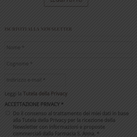
ISCRIVITI ALLA NEWSLETTER
Leggi la
Tutela della Privacy
ACCETTAZIONE PRIVACY
*
Do il consenso al trattamento dei miei dati in base
alla Tutela della Privacy per la ricezione della
Newsletter con informazioni e proposte
commerciali dalla Farmacia S. Anna. *