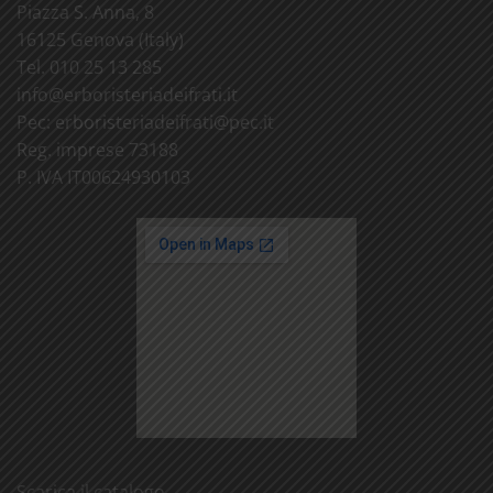
Piazza S. Anna, 8
16125 Genova (Italy)
Tel. 010 25 13 285
info@
erboristeriadeifrati.it
Pec:
erboristeriadeifrati@
pec.it
Reg. imprese 73188
P. IVA IT00624930103
Scarica il catalogo