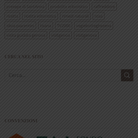
presepe di SantAnna
prodotto erboristico
raffreddore
ricetta
ricetta erboristica
rimedi naturali
rosa
silvia piacentini
tisana
TV2000
vegiebotteghezena
visita guidata genova
visitgenoa
visitgenova
CERCA NEL SITO
Cerca:
CONVENZIONI