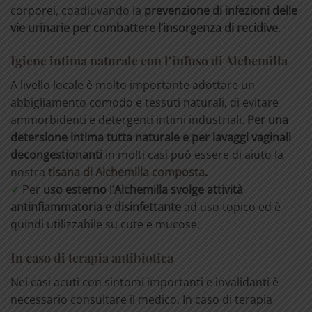
corporei, coadiuvando la
prevenzione di infezioni delle
vie urinarie per combattere l’insorgenza di recidive
.
Igiene intima naturale con l’infuso di Alchemilla
A livello locale è molto importante adottare un
abbigliamento comodo e tessuti naturali, di evitare
ammorbidenti e detergenti intimi industriali.
Per una
detersione intima tutta naturale e per lavaggi vaginali
decongestionanti
in molti casi può essere di aiuto la
nostra
tisana di Alchemilla composta
.
✓
Per
uso esterno
l’
Alchemilla svolge attività
antinfiammatoria e disinfettante
ad uso topico ed è
quindi utilizzabile su cute e mucose.
In caso di terapia antibiotica
Nei casi acuti con sintomi importanti e invalidanti è
necessario consultare il medico. In caso di terapia