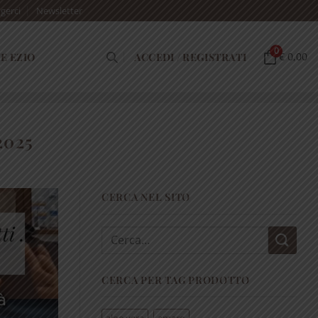
gerci
Newsletter
0
E EZIO
ACCEDI / REGISTRATI
€ 0,00
2025
CERCA NEL SITO
Cerca:
CERCA PER TAG PRODOTTO