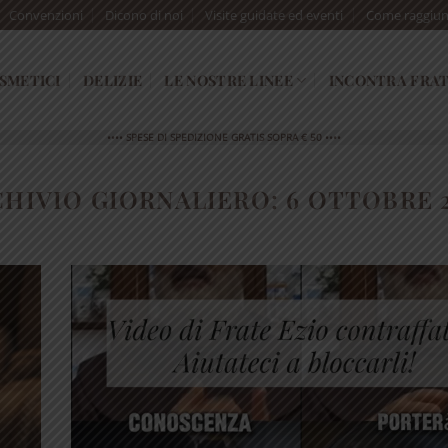
Convenzioni
Dicono di noi
Visite guidate ed eventi
Come raggiun
SMETICI
DELIZIE
LE NOSTRE LINEE
INCONTRA FRAT
•••• SPESE DI SPEDIZIONE GRATIS SOPRA € 50 ••••
CHIVIO GIORNALIERO:
6 OTTOBRE 