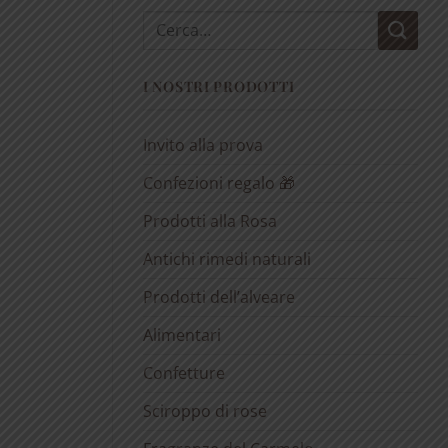
Cerca:
I NOSTRI PRODOTTI
Invito alla prova
Confezioni regalo 🎁
Prodotti alla Rosa
Antichi rimedi naturali
Prodotti dell’alveare
Alimentari
Confetture
Sciroppo di rose