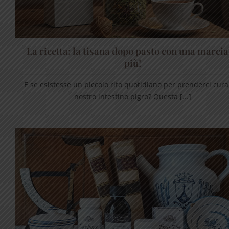
La ricetta: la tisana dopo pasto con una marcia
più!
E se esistesse un piccolo rito quotidiano per prenderci cura
nostro intestino pigro? Questa [...]