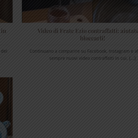
 in
Video di Frate Ezio contraffatti: aiutate
bloccarli!
 del
Continuano a comparire su Facebook, Instagram e alt
sempre nuovi video contraffatti in cui, [...]