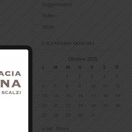
Suggerimenti
Video
Visite
CALENDARIO ARTICOLI
Ottobre 2025
L
M
M
G
V
S
D
1
2
3
4
5
6
7
8
9
10
11
12
13
14
15
16
17
18
19
20
21
22
23
24
25
26
27
28
29
30
31
« Set
Nov »