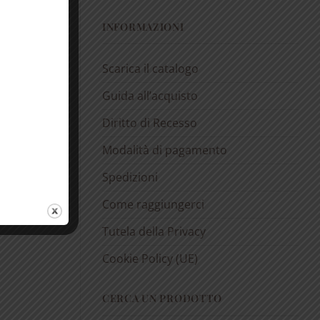
INFORMAZIONI
Scarica il catalogo
Guida all’acquisto
Diritto di Recesso
Modalità di pagamento
Spedizioni
Come raggiungerci
Tutela della Privacy
Cookie Policy (UE)
CERCA UN PRODOTTO