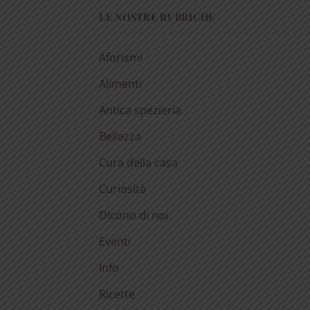
LE NOSTRE RUBRICHE
Aforismi
Alimenti
Antica spezieria
Bellezza
Cura della casa
Curiosità
Dicono di noi
Eventi
Info
Ricette