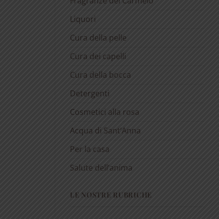
Fragranze del Carmelo
Liquori
Cura della pelle
Cura dei capelli
Cura della bocca
Detergenti
Cosmetici alla rosa
Acqua di Sant’Anna
Per la casa
Salute dell’anima
LE NOSTRE RUBRICHE