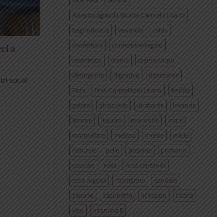
aloe vera
amaro
Azienda agricola Monte Carmelo Loano
bagnodoccia
bevanda
calda
confettura
confezione regalo
ci a
cosmetico
crema
crema corpo
detergente
digestivo
dissetante
ri social
Fichi
Frati Carmelitani Loano
fredda
gelato
ghiacciolo
idratante
lavanda
limone
liquore
mandorle
mani
marmellate
melissa
menta
miele
naturale
pelle
pozione
profumo
psoriasi
rosa
rosa centifolia
rosa rugosa
rosmarino
sandalo
sapone
saponetta
sciroppo
tisana
viso
vitamina E