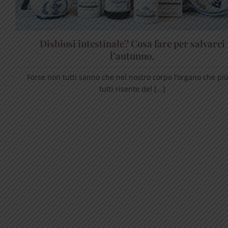
Disbiosi intestinale? Cosa fare per salvarci
l’autunno.
Forse non tutti sanno che nel nostro corpo l’organo che più
tutti risente del [...]