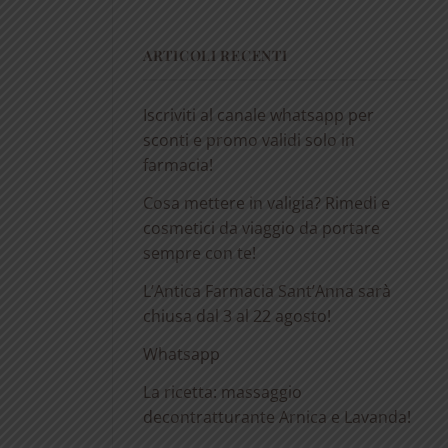
ARTICOLI RECENTI
Iscriviti al canale whatsapp per
sconti e promo validi solo in
farmacia!
Cosa mettere in valigia? Rimedi e
cosmetici da viaggio da portare
sempre con te!
L’Antica Farmacia Sant’Anna sarà
chiusa dal 3 al 22 agosto!
Whatsapp
La ricetta: massaggio
decontratturante Arnica e Lavanda!