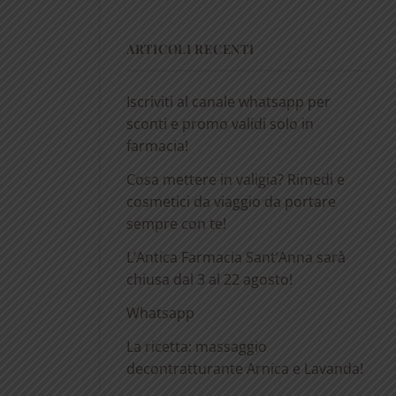
ARTICOLI RECENTI
Iscriviti al canale whatsapp per
sconti e promo validi solo in
farmacia!
Cosa mettere in valigia? Rimedi e
cosmetici da viaggio da portare
sempre con te!
L’Antica Farmacia Sant’Anna sarà
chiusa dal 3 al 22 agosto!
Whatsapp
La ricetta: massaggio
decontratturante Arnica e Lavanda!