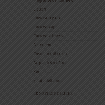
Fragranze del Carmelo
Liquori
Cura della pelle
Cura dei capelli
Cura della bocca
Detergenti
Cosmetici alla rosa
Acqua di Sant’Anna
Per la casa
Salute dell’anima
LE NOSTRE RUBRICHE