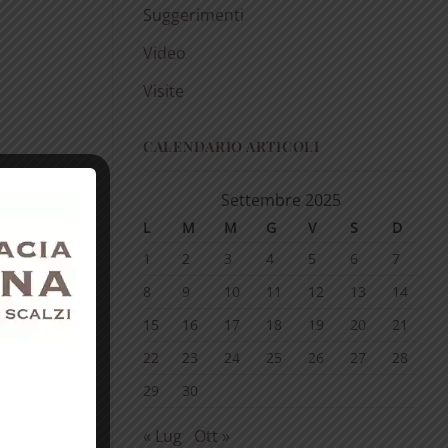
Suggerimenti
Video
Visite
CALENDARIO ARTICOLI
Settembre 2025
L
M
M
G
V
S
D
1
2
3
4
5
6
7
8
9
10
11
12
13
14
15
16
17
18
19
20
21
22
23
24
25
26
27
28
29
30
« Lug
Ott »