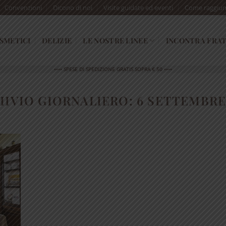
Convenzioni
Dicono di noi
Visite guidate ed eventi
Come raggiun
SMETICI
DELIZIE
LE NOSTRE LINEE
INCONTRA FRAT
•••• SPESE DI SPEDIZIONE GRATIS SOPRA € 50 ••••
HIVIO GIORNALIERO:
6 SETTEMBRE