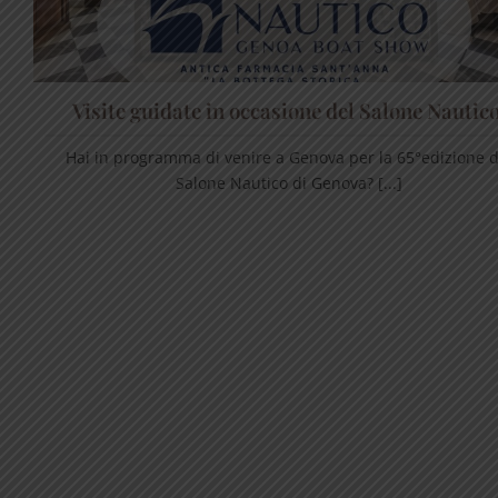
Visite guidate in occasione del Salone Nautico
Hai in programma di venire a Genova per la 65°edizione d
Salone Nautico di Genova? [...]