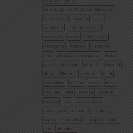
aloe vera
amaro
Azienda agricola Monte Carmelo Loano
bagnodoccia
bevanda
calda
confettura
confezione regalo
cosmetico
crema
crema corpo
detergente
digestivo
dissetante
Fichi
Frati Carmelitani Loano
fredda
gelato
ghiacciolo
idratante
lavanda
limone
liquore
mandorle
mani
marmellate
melissa
menta
miele
naturale
pelle
pozione
profumo
psoriasi
rosa
rosa centifolia
rosa rugosa
rosmarino
sandalo
sapone
saponetta
sciroppo
tisana
viso
vitamina E