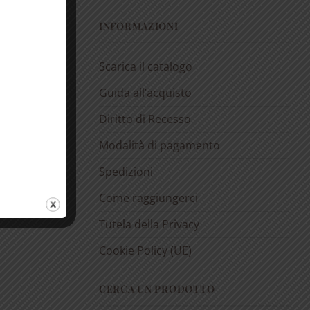
INFORMAZIONI
Scarica il catalogo
Guida all’acquisto
Diritto di Recesso
Modalità di pagamento
Spedizioni
Come raggiungerci
Tutela della Privacy
Cookie Policy (UE)
CERCA UN PRODOTTO