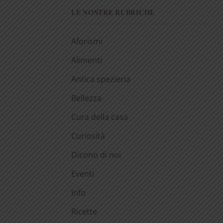
LE NOSTRE RUBRICHE
Aforismi
Alimenti
Antica spezieria
Bellezza
Cura della casa
Curiosità
Dicono di noi
Eventi
Info
Ricette