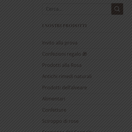
Cerca:
I NOSTRI PRODOTTI
Invito alla prova
Confezioni regalo 🎁
Prodotti alla Rosa
Antichi rimedi naturali
Prodotti dell’alveare
Alimentari
Confetture
Sciroppo di rose