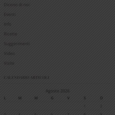
Dicono di noi
Eventi
Info
Ricette
Suggerimenti
Video
Visite
CALENDARIO ARTICOLI
Agosto 2026
L
M
M
G
V
S
D
1
2
3
4
5
6
7
8
9