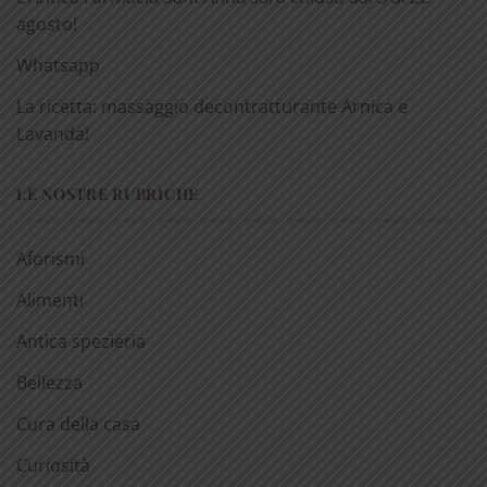
agosto!
Whatsapp
La ricetta: massaggio decontratturante Arnica e
Lavanda!
LE NOSTRE RUBRICHE
Aforismi
Alimenti
Antica spezieria
Bellezza
Cura della casa
Curiosità