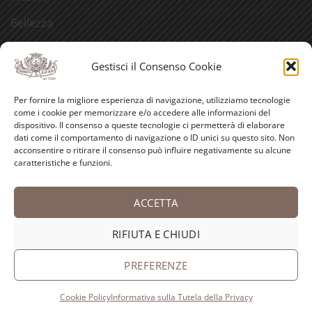
Bellezza
Aforismi
Gestisci il Consenso Cookie
Eventi
Per fornire la migliore esperienza di navigazione, utilizziamo tecnologie
Video
come i cookie per memorizzare e/o accedere alle informazioni del
dispositivo. Il consenso a queste tecnologie ci permetterà di elaborare
Curiosità
dati come il comportamento di navigazione o ID unici su questo sito. Non
acconsentire o ritirare il consenso può influire negativamente su alcune
caratteristiche e funzioni.
Credits
ACCETTA
PayPal
Visa
MasterCard
American
Postepay
Bank
Express
Transfer
RIFIUTA E CHIUDI
Copyright 2026 ©
Antica Farmacia-Erboristeria Sant'Anna
dei Frati Carmelitani Scalzi
PREFERENZE
Cookie Policy
Informativa sulla Tutela della Privacy