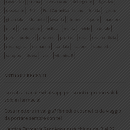
cosmetico
crema
crema corpo
detergente
digestivo
dissetante
Fichi
Frati Carmelitani Loano
fredda
gelato
ghiacciolo
idratante
lavanda
limone
liquore
mandorle
mani
marmellate
melissa
menta
miele
naturale
pelle
pozione
profumo
psoriasi
rosa
rosa centifolia
rosa rugosa
rosmarino
sandalo
sapone
saponetta
sciroppo
tisana
viso
vitamina E
ARTICOLI RECENTI
Iscriviti al canale whatsapp per sconti e promo validi
solo in farmacia!
Cosa mettere in valigia? Rimedi e cosmetici da viaggio
da portare sempre con te!
L’Antica Farmacia Sant’Anna sarà chiusa dal 3 al 22