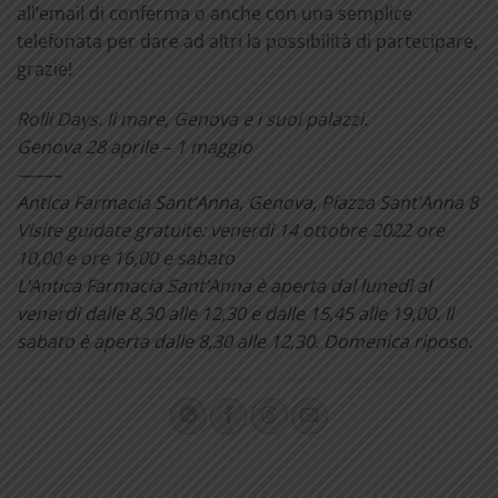
all’email di conferma o anche con una semplice
telefonata per dare ad altri la possibilità di partecipare,
grazie!
Rolli Days. Il mare, Genova e i suoi palazzi.
Genova 28 aprile – 1 maggio
——–
Antica Farmacia Sant’Anna,
Genova, Piazza Sant’Anna 8
Visite guidate gratuite: venerdì 14 ottobre 2022 ore
10,00 e ore 16,00 e sabato
L’Antica Farmacia Sant’Anna è aperta dal lunedì al
venerdì dalle 8,30 alle 12,30 e dalle 15,45 alle 19,00. Il
sabato è aperta dalle 8,30 alle 12,30. Domenica riposo.