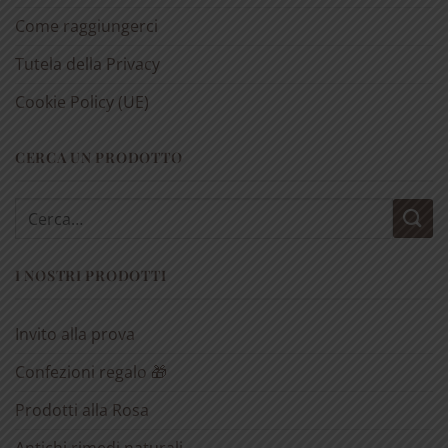
Come raggiungerci
Tutela della Privacy
Cookie Policy (UE)
CERCA UN PRODOTTO
Cerca:
I NOSTRI PRODOTTI
Invito alla prova
Confezioni regalo 🎁
Prodotti alla Rosa