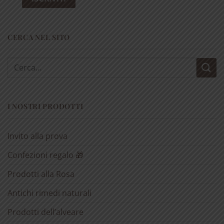
CERCA NEL SITO
Cerca:
I NOSTRI PRODOTTI
Invito alla prova
Confezioni regalo 🎁
Prodotti alla Rosa
Antichi rimedi naturali
Prodotti dell’alveare