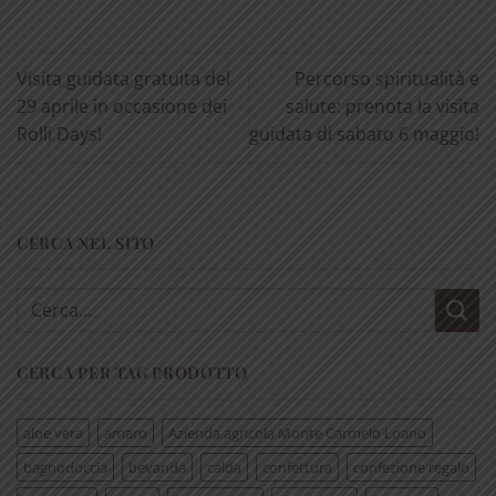
Visita guidata gratuita del
Percorso spiritualità e
29 aprile in occasione dei
salute: prenota la visita
Rolli Days!
guidata di sabato 6 maggio!
CERCA NEL SITO
Cerca:
CERCA PER TAG PRODOTTO
aloe vera
amaro
Azienda agricola Monte Carmelo Loano
bagnodoccia
bevanda
calda
confettura
confezione regalo