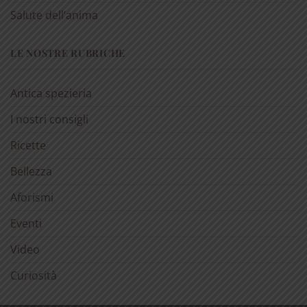
Salute dell’anima
LE NOSTRE RUBRICHE
Antica spezieria
I nostri consigli
Ricette
Bellezza
Aforismi
Eventi
Video
Curiosità