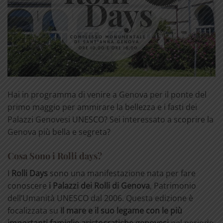
Hai in programma di venire a Genova per il ponte del
primo maggio per ammirare la bellezza e i fasti dei
Palazzi Genovesi UNESCO? Sei interessato a scoprire la
Genova più bella e segreta?
Cosa Sono i Rolli days?
I
Rolli Days
sono una manifestazione nata per fare
conoscere
i Palazzi dei Rolli di Genova
, Patrimonio
dell’Umanità UNESCO dal 2006. Questa edizione è
focalizzata su
Il mare e il suo legame con le più