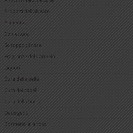
Antichi rimedi naturali
Prodotti dell’alveare
Alimentari
Confetture
Sciroppo di rose
Fragranze del Carmelo
Liquori
Cura della pelle
Cura dei capelli
Cura della bocca
Detergenti
Cosmetici alla rosa