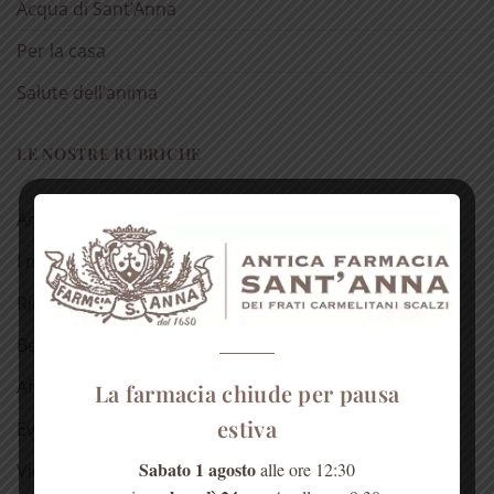
Acqua di Sant’Anna
Per la casa
Salute dell’anima
LE NOSTRE RUBRICHE
Antica spezieria
I nostri consigli
Ricette
Bellezza
Aforismi
La farmacia chiude per pausa
estiva
Eventi
Sabato 1 agosto
alle ore 12:30
Video