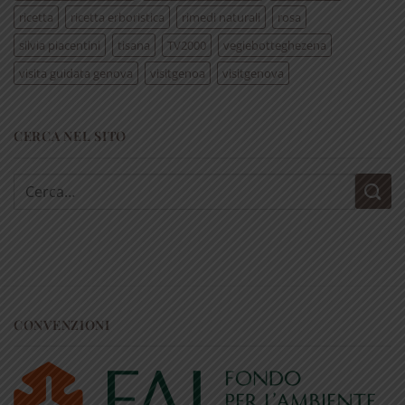
ricetta
ricetta erboristica
rimedi naturali
rosa
silvia piacentini
tisana
TV2000
vegiebotteghezena
visita guidata genova
visitgenoa
visitgenova
CERCA NEL SITO
Cerca:
CONVENZIONI