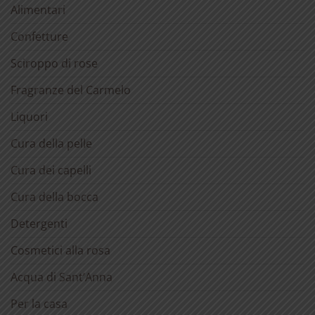
Alimentari
Confetture
Sciroppo di rose
Fragranze del Carmelo
Liquori
Cura della pelle
Cura dei capelli
Cura della bocca
Detergenti
Cosmetici alla rosa
Acqua di Sant’Anna
Per la casa