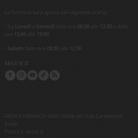
La farmacia sarà aperta nel seguente orario:
- Da
Lunedì
a
Venerdì
dalle ore
08:30
alle
12:30
e dalle
ore
15:45
alle
19:00
-
Sabato
dalle ore
08:30
alle
12:30
SEGUICI!
ANTICA FARMACIA SANT'ANNA dei Frati Carmelitani
Scalzi
Piazza S. Anna, 8