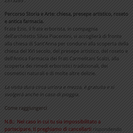
2513285 .
Percorso Storia e Arte: chiesa, presepe artistico, roseto
e antica farmacia.
Frate Ezio, il frate erborista, in compagnia
dell’architetto Silvia Piacentini, vi accoglierà di fronte
alla chiesa di Sant’Anna per condurvi alla scoperta della
chiesa del XVI secolo, del presepe artistico, del roseto e
dell’Antica Farmacia dei Frati Carmelitani Scalzi, alla
scoperta dei rimedi erboristici tradizionali, dei
cosmetici naturali e di molte altre delizie.
La visita dura circa un’ora e mezza, è gratuita e si
svolgerà anche in caso di pioggia.
Come raggiungerci
N.B.: Nel caso in cui tu sia impossibilitato a
partecipare, ti preghiamo di cancellarti
rispondendo