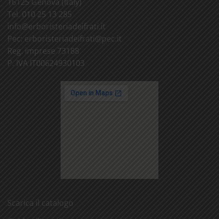
16125 Genova (Italy)
Tel. 010 25 13 285
info@
erboristeriadeifrati.it
Pec:
erboristeriadeifrati@
pec.it
Reg. imprese 73188
P. IVA IT00624930103
Scarica il catalogo