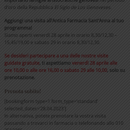
importanti famiglie aristocratiche genovesi
nel periodo
d’oro della Repubblica
El Siglo de Los Genoveses.
Aggiungi una visita all’Antica Farmacia Sant’Anna al tuo
programma!
Siamo aperti venerdì 28 aprile in orario 8,30/12,30 –
15,45/19,00 e sabato 29 in orario 8,30/12,30.
Se desideri partecipare a una delle nostre visite
guidate gratuite
, ti aspettiamo
venerdì 28 aprile alle
ore 10,00 o alle ore 16,00 o sabato 29 alle 10,00
, solo su
prenotazione.
Prenota subito!
[bookingform type=1 form_type=’standard’
selected_dates=’28.04.2023′]
In alternativa, potete prenotare la vostra visita
passando a trovarci in farmacia o telefonando allo 010