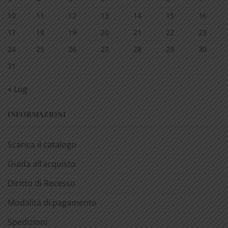
10
11
12
13
14
15
16
17
18
19
20
21
22
23
24
25
26
27
28
29
30
31
« Lug
INFORMAZIONI
Scarica il catalogo
Guida all’acquisto
Diritto di Recesso
Modalità di pagamento
Spedizioni