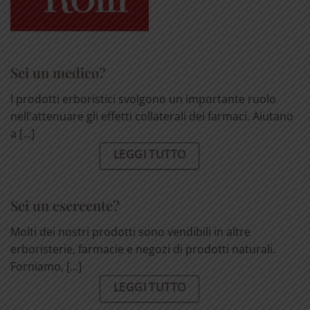
Sei un medico?
I prodotti erboristici svolgono un importante ruolo
nell'attenuare gli effetti collaterali dei farmaci. Aiutano
a [...]
LEGGI TUTTO
Sei un esercente?
Molti dei nostri prodotti sono vendibili in altre
erboristerie, farmacie e negozi di prodotti naturali.
Forniamo, [...]
LEGGI TUTTO