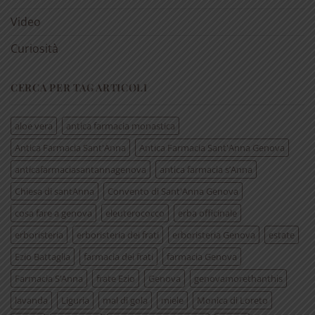
Video
Curiosità
CERCA PER TAG ARTICOLI
aloe vera
antica farmacia monastica
Antica Farmacia Sant'Anna
Antica Farmacia Sant'Anna Genova
anticafarmaciasantannagenova
antica farmacia s’Anna
Chiesa di santAnna
Convento di Sant'Anna Genova
cosa fare a genova
eleuterococco
erba officinale
erboristeria
erboristeria dei frati
erboristeria Genova
estate
Ezio Battaglia
farmacia dei frati
farmacia Genova
Farmacia S’Anna
frate Ezio
Genova
genovamorethanthis
lavanda
Liguria
mal di gola
miele
Monica di Loreto