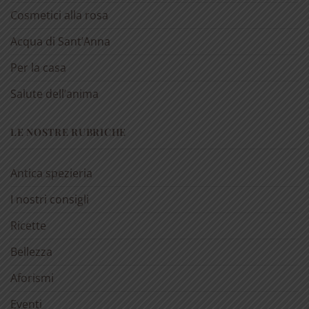
Cosmetici alla rosa
Acqua di Sant’Anna
Per la casa
Salute dell’anima
LE NOSTRE RUBRICHE
Antica spezieria
I nostri consigli
Ricette
Bellezza
Aforismi
Eventi