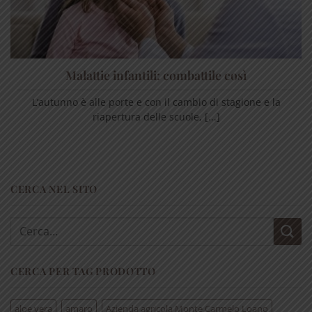
Malattie infantili: combattile così
L’autunno è alle porte e con il cambio di stagione e la
riapertura delle scuole, [...]
CERCA NEL SITO
Cerca:
CERCA PER TAG PRODOTTO
aloe vera
amaro
Azienda agricola Monte Carmelo Loano