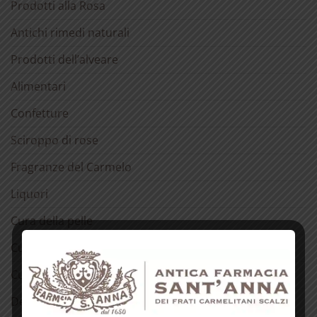
Prodotti alla Rosa
Antichi rimedi naturali
Prodotti dell’alveare
Alimentari
Confetture
Sciroppo di rose
Fragranze del Carmelo
Liquori
Cura della pelle
Cura dei capelli
Cura della bocca
Detergenti