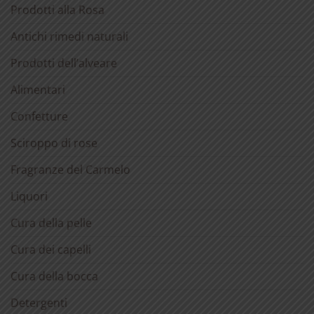
Prodotti alla Rosa
Antichi rimedi naturali
Prodotti dell’alveare
Alimentari
Confetture
Sciroppo di rose
Fragranze del Carmelo
Liquori
Cura della pelle
Cura dei capelli
Cura della bocca
Detergenti