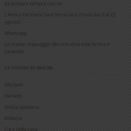
da portare sempre con te!
L’Antica Farmacia Sant’Anna sarà chiusa dal 3 al 22
agosto!
Whatsapp
La ricetta: massaggio decontratturante Arnica e
Lavanda!
LE NOSTRE RUBRICHE
Aforismi
Alimenti
Antica spezieria
Bellezza
Cura della casa