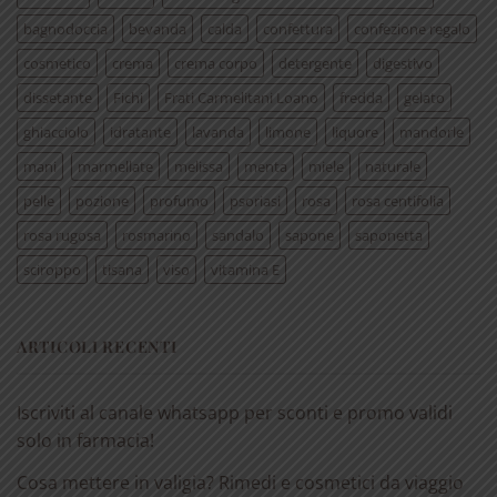
bagnodoccia
bevanda
calda
confettura
confezione regalo
cosmetico
crema
crema corpo
detergente
digestivo
dissetante
Fichi
Frati Carmelitani Loano
fredda
gelato
ghiacciolo
idratante
lavanda
limone
liquore
mandorle
mani
marmellate
melissa
menta
miele
naturale
pelle
pozione
profumo
psoriasi
rosa
rosa centifolia
rosa rugosa
rosmarino
sandalo
sapone
saponetta
sciroppo
tisana
viso
vitamina E
ARTICOLI RECENTI
Iscriviti al canale whatsapp per sconti e promo validi
solo in farmacia!
Cosa mettere in valigia? Rimedi e cosmetici da viaggio