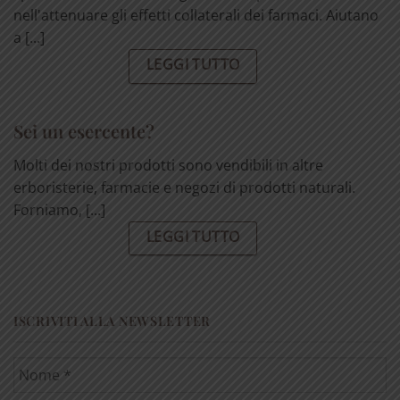
nell'attenuare gli effetti collaterali dei farmaci. Aiutano
a [...]
LEGGI TUTTO
Sei un esercente?
Molti dei nostri prodotti sono vendibili in altre
erboristerie, farmacie e negozi di prodotti naturali.
Forniamo, [...]
LEGGI TUTTO
ISCRIVITI ALLA NEWSLETTER