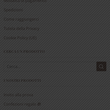
Modalità di pagamento
Spedizioni
Come raggiungerci
Tutela della Privacy
Cookie Policy (UE)
CERCA UN PRODOTTO
Cerca:
I NOSTRI PRODOTTI
Invito alla prova
Confezioni regalo 🎁