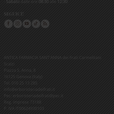
-
Sabato
dalle ore
08:30
alle
12:30
SEGUICI!
ANTICA FARMACIA SANT'ANNA dei Frati Carmelitani
Scalzi
Piazza S. Anna, 8
16125 Genova (Italy)
Tel. 010 25 13 285
info@
erboristeriadeifrati.it
Pec:
erboristeriadeifrati@
pec.it
Reg. imprese 73188
P. IVA IT00624930103