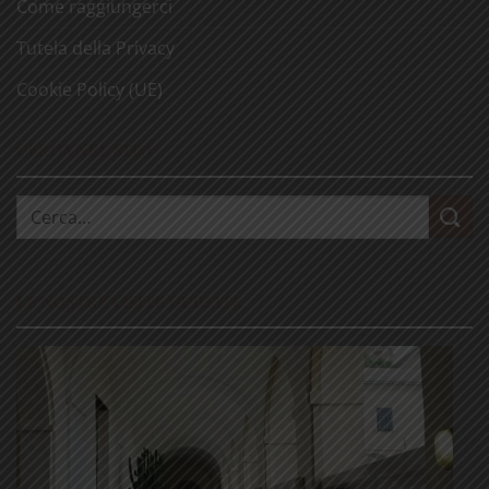
Come raggiungerci
Tutela della Privacy
Cookie Policy (UE)
CERCA NEL SITO
Cerca:
LE NOSTRE VISITE GUIDATE