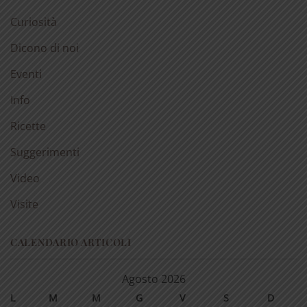
Curiosità
Dicono di noi
Eventi
Info
Ricette
Suggerimenti
Video
Visite
CALENDARIO ARTICOLI
Agosto 2026
L
M
M
G
V
S
D