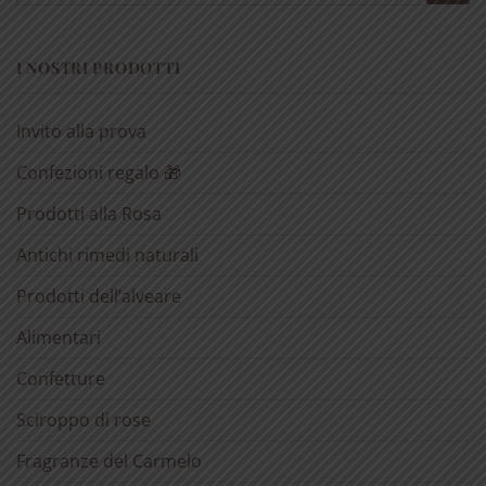
I NOSTRI PRODOTTI
Invito alla prova
Confezioni regalo 🎁
Prodotti alla Rosa
Antichi rimedi naturali
Prodotti dell’alveare
Alimentari
Confetture
Sciroppo di rose
Fragranze del Carmelo