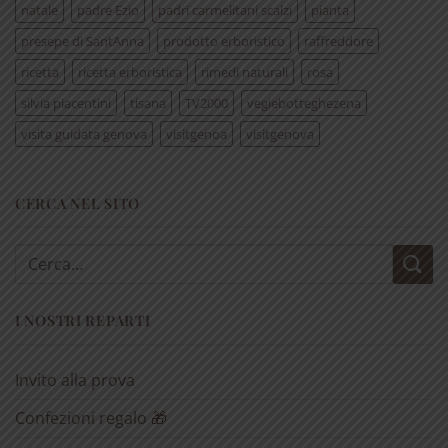
natale
padre Ezio
padri carmelitani scalzi
pianta
presepe di SantAnna
prodotto erboristico
raffreddore
ricetta
ricetta erboristica
rimedi naturali
rosa
silvia piacentini
tisana
TV2000
vegiebotteghezena
visita guidata genova
visitgenoa
visitgenova
CERCA NEL SITO
Cerca:
I NOSTRI REPARTI
Invito alla prova
Confezioni regalo 🎁