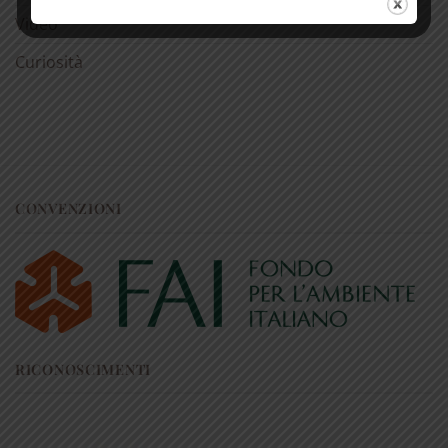
superiori a € 50
Video
Curiosità
CONVENZIONI
RICONOSCIMENTI