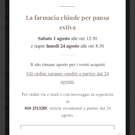
Cosmetici alla rosa
Acqua di Sant’Anna
La farmacia chiude per pausa
estiva
Per la casa
Sabato 1 agosto
alle ore 12:30
Salute dell’anima
lunedì 24 agosto
e riapre
alle ore 8:30
LE NOSTRE RUBRICHE
Il sito rimane aperto per i vostri acquisti
Gli ordini saranno spediti a partire dal 24
Antica spezieria
agosto.
I nostri consigli
Per ordini via e-mail o con messaggio in segreteria
Ricette
al
010 2513285
Bellezza
, verrete ricontattati a partire dal 24
agosto.
Aforismi
Eventi
Spedizione gratuita per ordini