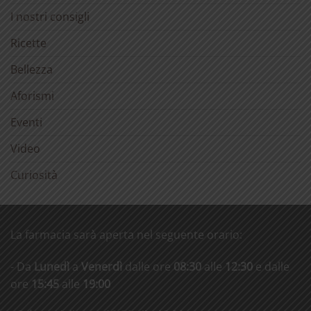
I nostri consigli
Ricette
Bellezza
Aforismi
Eventi
Video
Curiosità
La farmacia sarà aperta nel seguente orario:
- Da
Lunedì
a
Venerdì
dalle ore
08:30
alle
12:30
e dalle
ore
15:45
alle
19:00