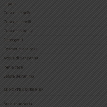
Liquori
Cura della pelle
Cura dei capelli
Cura della bocca
Detergenti
Cosmetici alla rosa
Acqua di Sant’Anna
Per la casa
Salute dell’anima
LE NOSTRE RUBRICHE
Antica spezieria