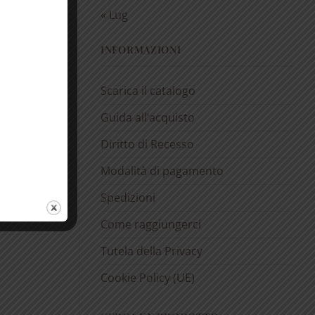
« Lug
INFORMAZIONI
Scarica il catalogo
Guida all’acquisto
Diritto di Recesso
Modalità di pagamento
Spedizioni
Come raggiungerci
Tutela della Privacy
Cookie Policy (UE)