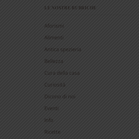
LE NOSTRE RUBRICHE
Aforismi
Alimenti
Antica spezieria
Bellezza
Cura della casa
Curiosità
Dicono di noi
Eventi
Info
Ricette