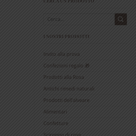
CERCA UN PRODOTTO
Cerca:
I NOSTRI PRODOTTI
Invito alla prova
Confezioni regalo 🎁
Prodotti alla Rosa
Antichi rimedi naturali
Prodotti dell’alveare
Alimentari
Confetture
Sciroppo di rose