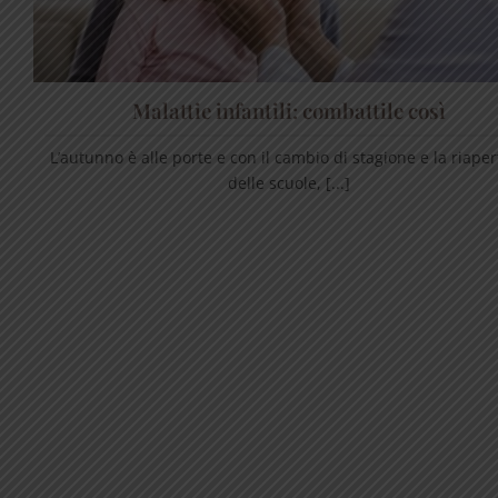
Malattie infantili: combattile così
L’autunno è alle porte e con il cambio di stagione e la riape
delle scuole, [...]