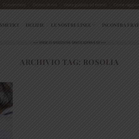
Convenzioni
Dicono di noi
Visite guidate ed eventi
Come raggiun
SMETICI
DELIZIE
LE NOSTRE LINEE
INCONTRA FRAT
•••• SPESE DI SPEDIZIONE GRATIS SOPRA € 50 ••••
ARCHIVIO TAG:
ROSOLIA