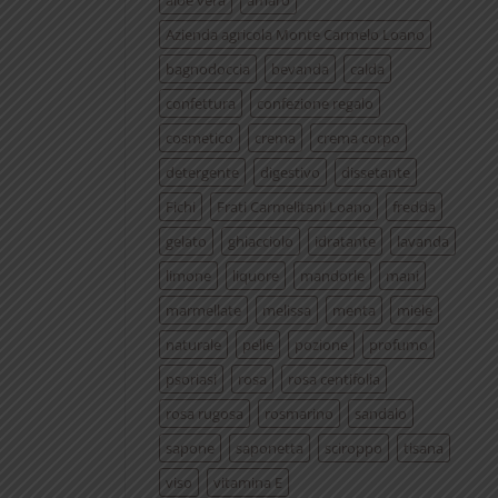
aloe vera
amaro
Azienda agricola Monte Carmelo Loano
bagnodoccia
bevanda
calda
confettura
confezione regalo
cosmetico
crema
crema corpo
detergente
digestivo
dissetante
Fichi
Frati Carmelitani Loano
fredda
gelato
ghiacciolo
idratante
lavanda
limone
liquore
mandorle
mani
marmellate
melissa
menta
miele
naturale
pelle
pozione
profumo
psoriasi
rosa
rosa centifolia
rosa rugosa
rosmarino
sandalo
sapone
saponetta
sciroppo
tisana
viso
vitamina E