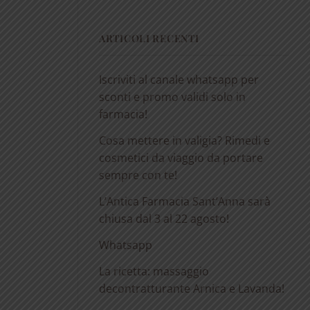
ARTICOLI RECENTI
Iscriviti al canale whatsapp per
sconti e promo validi solo in
farmacia!
Cosa mettere in valigia? Rimedi e
cosmetici da viaggio da portare
sempre con te!
L’Antica Farmacia Sant’Anna sarà
chiusa dal 3 al 22 agosto!
Whatsapp
La ricetta: massaggio
decontratturante Arnica e Lavanda!