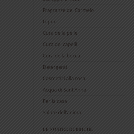
Fragranze del Carmelo
Liquori
Cura della pelle
Cura dei capelli
Cura della bocca
Detergenti
Cosmetici alla rosa
Acqua di Sant’Anna
Per la casa
Salute dell’anima
LE NOSTRE RUBRICHE