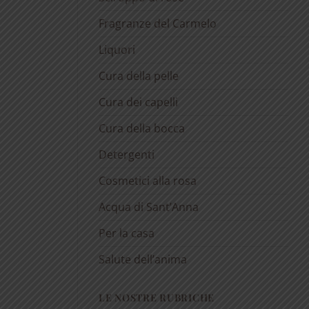
Fragranze del Carmelo
Liquori
Cura della pelle
Cura dei capelli
Cura della bocca
Detergenti
Cosmetici alla rosa
Acqua di Sant’Anna
Per la casa
Salute dell’anima
LE NOSTRE RUBRICHE