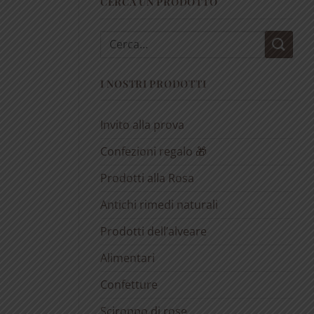
CERCA UN PRODOTTO
Cerca:
I NOSTRI PRODOTTI
Invito alla prova
Confezioni regalo 🎁
Prodotti alla Rosa
Antichi rimedi naturali
Prodotti dell’alveare
Alimentari
Confetture
Sciroppo di rose