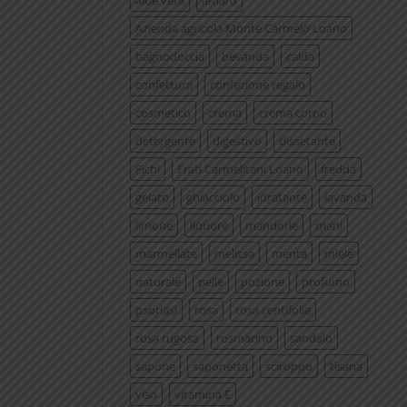
aloe vera
amaro
Azienda agricola Monte Carmelo Loano
bagnodoccia
bevanda
calda
confettura
confezione regalo
cosmetico
crema
crema corpo
detergente
digestivo
dissetante
Fichi
Frati Carmelitani Loano
fredda
gelato
ghiacciolo
idratante
lavanda
limone
liquore
mandorle
mani
marmellate
melissa
menta
miele
naturale
pelle
pozione
profumo
psoriasi
rosa
rosa centifolia
rosa rugosa
rosmarino
sandalo
sapone
saponetta
sciroppo
tisana
viso
vitamina E