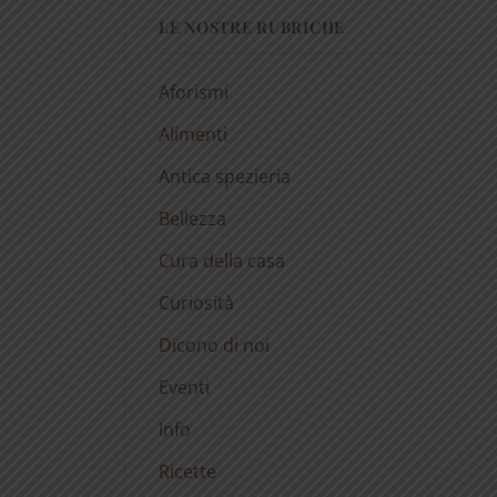
LE NOSTRE RUBRICHE
Aforismi
Alimenti
Antica spezieria
Bellezza
Cura della casa
Curiosità
Dicono di noi
Eventi
Info
Ricette