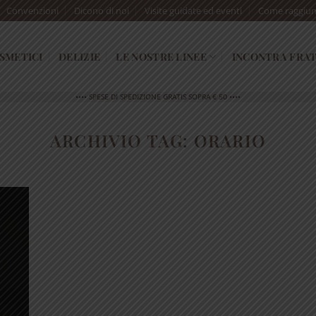
Convenzioni
Dicono di noi
Visite guidate ed eventi
Come raggiun
SMETICI
DELIZIE
LE NOSTRE LINEE
INCONTRA FRAT
•••• SPESE DI SPEDIZIONE GRATIS SOPRA € 50 ••••
ARCHIVIO TAG:
ORARIO