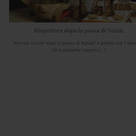
Riapertura dopo la pausa di Natale
Rieccoci tornati dopo la pausa di Natale! A partire dal 7 Ge
2014 abbiamo riaperto [...]