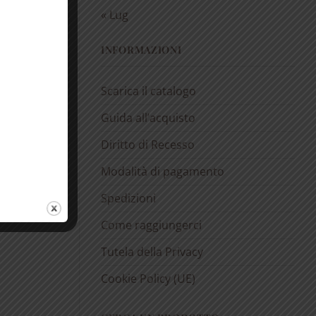
« Lug
INFORMAZIONI
Scarica il catalogo
Guida all’acquisto
Diritto di Recesso
Modalità di pagamento
Spedizioni
Come raggiungerci
Tutela della Privacy
Cookie Policy (UE)