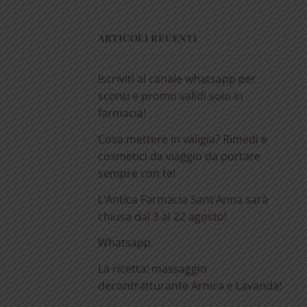
ARTICOLI RECENTI
Iscriviti al canale whatsapp per
sconti e promo validi solo in
farmacia!
Cosa mettere in valigia? Rimedi e
cosmetici da viaggio da portare
sempre con te!
L’Antica Farmacia Sant’Anna sarà
chiusa dal 3 al 22 agosto!
Whatsapp
La ricetta: massaggio
decontratturante Arnica e Lavanda!