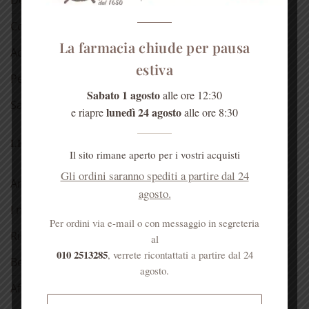
Cosmetici alla rosa
La farmacia chiude per pausa
Acqua di Sant’Anna
estiva
Per la casa
Sabato 1 agosto
alle ore 12:30
Salute dell’anima
lunedì 24 agosto
e riapre
alle ore 8:30
LE NOSTRE RUBRICHE
Il sito rimane aperto per i vostri acquisti
Gli ordini saranno spediti a partire dal 24
Antica spezieria
agosto.
I nostri consigli
Per ordini via e-mail o con messaggio in segreteria
Ricette
al
010 2513285
, verrete ricontattati a partire dal 24
Bellezza
agosto.
Aforismi