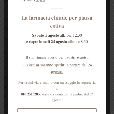
Cosmetici alla rosa
La farmacia chiude per pausa
Acqua di Sant’Anna
estiva
Per la casa
Sabato 1 agosto
alle ore 12:30
Salute dell’anima
lunedì 24 agosto
e riapre
alle ore 8:30
LE NOSTRE RUBRICHE
Il sito rimane aperto per i vostri acquisti
Gli ordini saranno spediti a partire dal 24
Antica spezieria
agosto.
I nostri consigli
Per ordini via e-mail o con messaggio in segreteria
Ricette
al
010 2513285
, verrete ricontattati a partire dal 24
Bellezza
agosto.
Aforismi