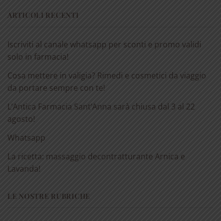
ARTICOLI RECENTI
Iscriviti al canale whatsapp per sconti e promo validi
solo in farmacia!
Cosa mettere in valigia? Rimedi e cosmetici da viaggio
da portare sempre con te!
L’Antica Farmacia Sant’Anna sarà chiusa dal 3 al 22
agosto!
Whatsapp
La ricetta: massaggio decontratturante Arnica e
Lavanda!
LE NOSTRE RUBRICHE