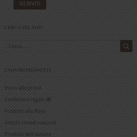
CERCA NEL SITO
Cerca:
I NOSTRI PRODOTTI
Invito alla prova
Confezioni regalo 🎁
Prodotti alla Rosa
Antichi rimedi naturali
Prodotti dell’alveare