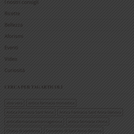
I nostri consigli
Ricette
Bellezza
Aforismi
Eventi
Video
Curiosità
CERCA PER TAG ARTICOLI
aloe vera
antica farmacia monastica
Antica Farmacia Sant'Anna
Antica Farmacia Sant'Anna Genova
anticafarmaciasantannagenova
antica farmacia s’Anna
Chiesa di santAnna
Convento di Sant'Anna Genova