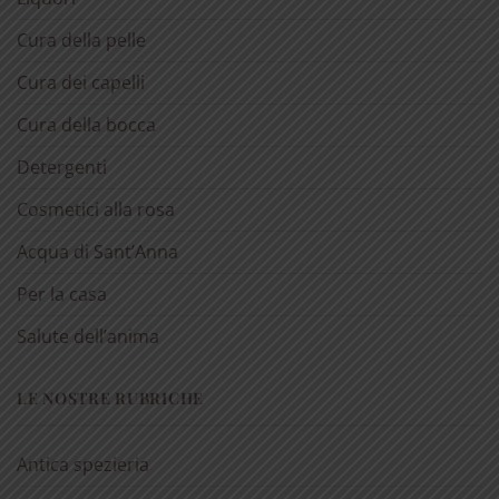
Cura della pelle
Cura dei capelli
Cura della bocca
Detergenti
Cosmetici alla rosa
Acqua di Sant’Anna
Per la casa
Salute dell’anima
LE NOSTRE RUBRICHE
Antica spezieria