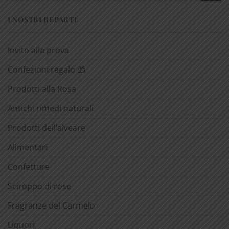
I NOSTRI REPARTI
Invito alla prova
Confezioni regalo 🎁
Prodotti alla Rosa
Antichi rimedi naturali
Prodotti dell’alveare
Alimentari
Confetture
Sciroppo di rose
Fragranze del Carmelo
Liquori