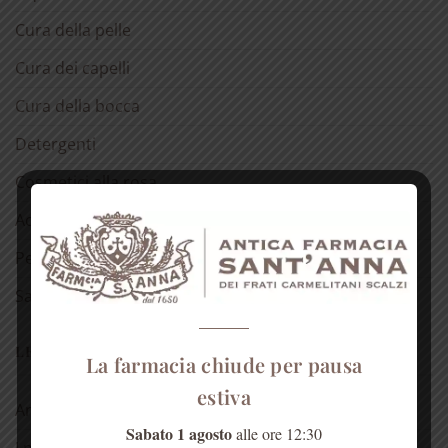
Cura della pelle
Cura dei capelli
Cura della bocca
Detergenti
Cosmetici alla rosa
Acqua di Sant’Anna
Per la casa
Salute dell’anima
LE NOSTRE RUBRICHE
La farmacia chiude per pausa
estiva
Antica spezieria
Sabato 1 agosto
alle ore 12:30