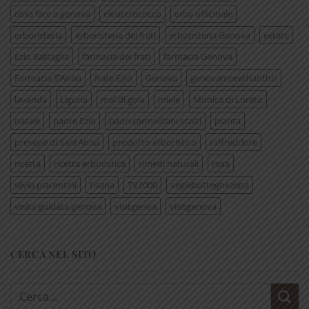
cosa fare a genova
eleuterococco
erba officinale
erboristeria
erboristeria dei frati
erboristeria Genova
estate
Ezio Battaglia
farmacia dei frati
farmacia Genova
Farmacia S’Anna
frate Ezio
Genova
genovamorethanthis
lavanda
Liguria
mal di gola
miele
Monica di Loreto
natale
padre Ezio
padri carmelitani scalzi
pianta
presepe di SantAnna
prodotto erboristico
raffreddore
ricetta
ricetta erboristica
rimedi naturali
rosa
silvia piacentini
tisana
TV2000
vegiebotteghezena
visita guidata genova
visitgenoa
visitgenova
CERCA NEL SITO
Cerca: