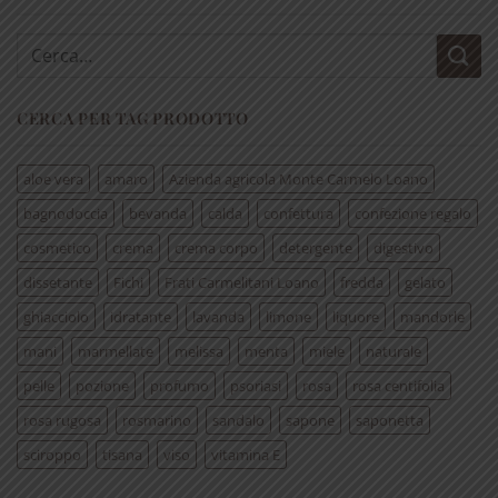
Cerca:
CERCA PER TAG PRODOTTO
aloe vera
amaro
Azienda agricola Monte Carmelo Loano
bagnodoccia
bevanda
calda
confettura
confezione regalo
cosmetico
crema
crema corpo
detergente
digestivo
dissetante
Fichi
Frati Carmelitani Loano
fredda
gelato
ghiacciolo
idratante
lavanda
limone
liquore
mandorle
mani
marmellate
melissa
menta
miele
naturale
pelle
pozione
profumo
psoriasi
rosa
rosa centifolia
rosa rugosa
rosmarino
sandalo
sapone
saponetta
sciroppo
tisana
viso
vitamina E