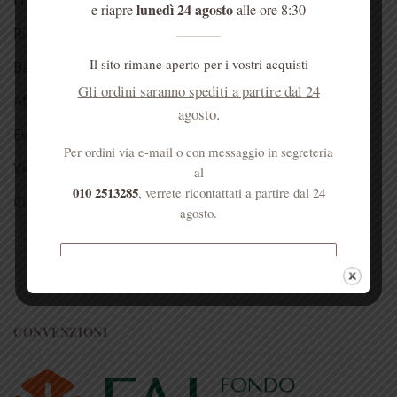
I nostri consigli
lunedì 24 agosto
e riapre
alle ore 8:30
Ricette
Il sito rimane aperto per i vostri acquisti
Bellezza
Gli ordini saranno spediti a partire dal 24
Aforismi
agosto.
Eventi
Per ordini via e-mail o con messaggio in segreteria
Video
al
010 2513285
, verrete ricontattati a partire dal 24
Curiosità
agosto.
Spedizione gratuita per ordini
superiori a € 50
CONVENZIONI