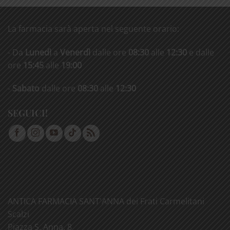
La farmacia sarà aperta nel seguente orario:
- Da
Lunedì
a
Venerdì
dalle ore
08:30
alle
12:30
e dalle
ore
15:45
alle
19:00
-
Sabato
dalle ore
08:30
alle
12:30
SEGUICI!
ANTICA FARMACIA SANT'ANNA dei Frati Carmelitani
Scalzi
Piazza S. Anna, 8