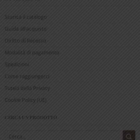
Scarica il catalogo
Guida all’acquisto
Diritto di Recesso
Modalità di pagamento
Spedizioni
Come raggiungerci
Tutela della Privacy
Cookie Policy (UE)
CERCA UN PRODOTTO
Cerca: