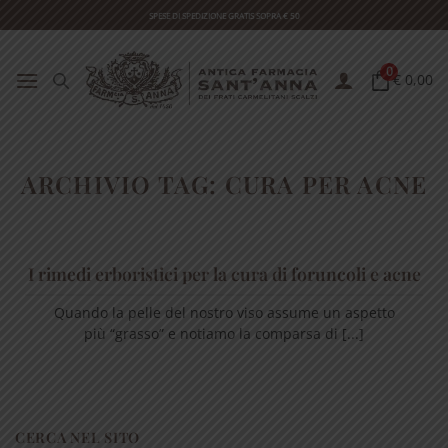
Skip
SPESE DI SPEDIZIONE GRATIS SOPRA € 50
to
content
0
€ 0,00
ARCHIVIO TAG:
CURA PER ACNE
I rimedi erboristici per la cura di foruncoli e acne
Quando la pelle del nostro viso assume un aspetto
più “grasso” e notiamo la comparsa di [...]
CERCA NEL SITO