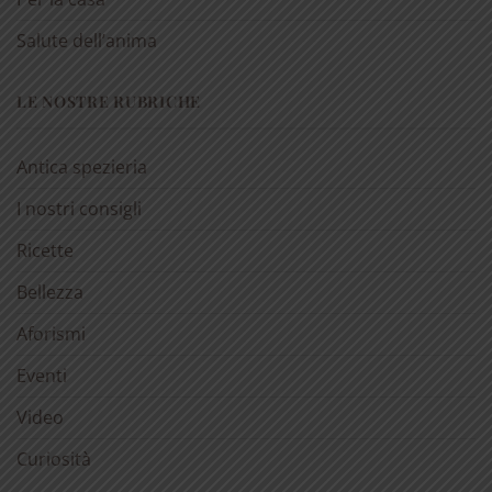
Salute dell’anima
LE NOSTRE RUBRICHE
Antica spezieria
I nostri consigli
Ricette
Bellezza
Aforismi
Eventi
Video
Curiosità