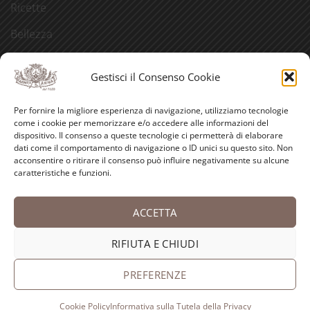
Ricette
Bellezza
Aforismi
Gestisci il Consenso Cookie
Eventi
Per fornire la migliore esperienza di navigazione, utilizziamo tecnologie
Video
come i cookie per memorizzare e/o accedere alle informazioni del
dispositivo. Il consenso a queste tecnologie ci permetterà di elaborare
Curiosità
dati come il comportamento di navigazione o ID unici su questo sito. Non
acconsentire o ritirare il consenso può influire negativamente su alcune
caratteristiche e funzioni.
Credits
ACCETTA
PayPal
Visa
MasterCard
American
Postepay
Bank
Express
Transfer
RIFIUTA E CHIUDI
Copyright 2026 ©
Antica Farmacia-Erboristeria Sant'Anna
dei Frati Carmelitani Scalzi
PREFERENZE
Cookie Policy
Informativa sulla Tutela della Privacy