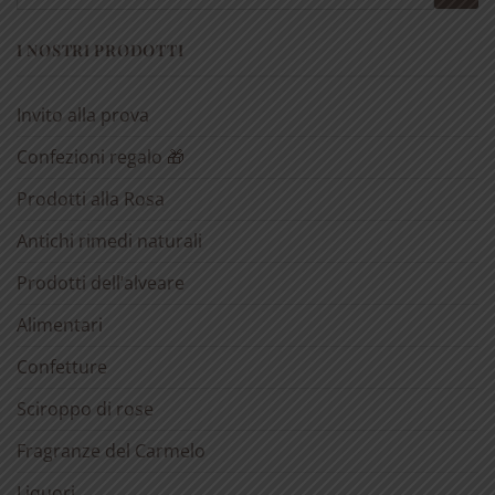
I NOSTRI PRODOTTI
Invito alla prova
Confezioni regalo 🎁
Prodotti alla Rosa
Antichi rimedi naturali
Prodotti dell’alveare
Alimentari
Confetture
Sciroppo di rose
Fragranze del Carmelo
Liquori