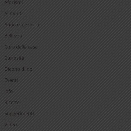
Aforismi
Alimenti
Antica spezieria
Bellezza
Cura della casa
Curiosità
Dicono di noi
Eventi
Info
Ricette
Suggerimenti
Video