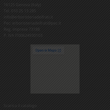
16125 Genova (Italy)
Tel. 010 25 13 285
info@
erboristeriadeifrati.it
Pec:
erboristeriadeifrati@
pec.it
Reg. imprese 73188
P. IVA IT00624930103
Scarica il catalogo