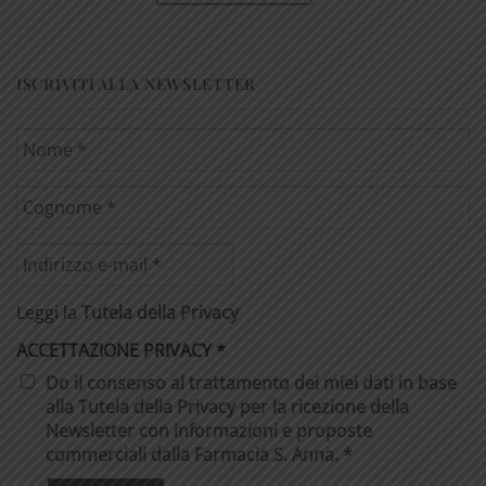
ISCRIVITI ALLA NEWSLETTER
Leggi la
Tutela della Privacy
ACCETTAZIONE PRIVACY
*
Do il consenso al trattamento dei miei dati in base
alla Tutela della Privacy per la ricezione della
Newsletter con informazioni e proposte
commerciali dalla Farmacia S. Anna. *