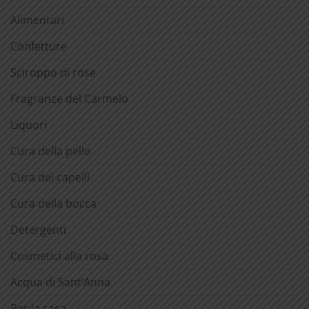
Alimentari
Confetture
Sciroppo di rose
Fragranze del Carmelo
Liquori
Cura della pelle
Cura dei capelli
Cura della bocca
Detergenti
Cosmetici alla rosa
Acqua di Sant’Anna
Per la casa