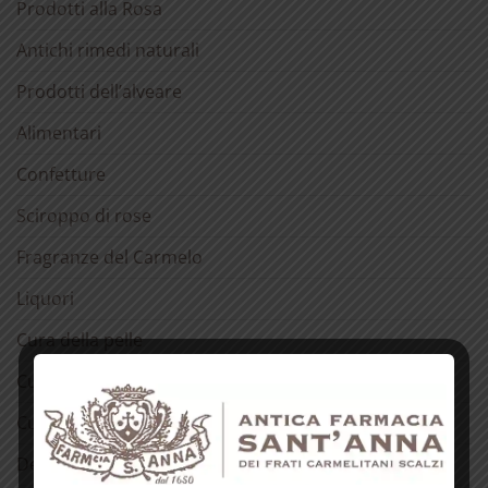
Prodotti alla Rosa
Antichi rimedi naturali
Prodotti dell’alveare
Alimentari
Confetture
Sciroppo di rose
Fragranze del Carmelo
Liquori
Cura della pelle
Cura dei capelli
Cura della bocca
Detergenti