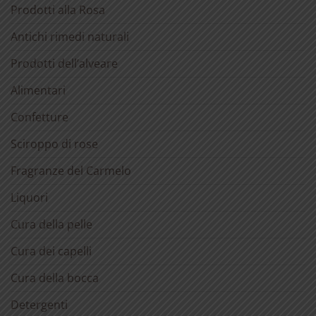
Prodotti alla Rosa
Antichi rimedi naturali
Prodotti dell’alveare
Alimentari
Confetture
Sciroppo di rose
Fragranze del Carmelo
Liquori
Cura della pelle
Cura dei capelli
Cura della bocca
Detergenti