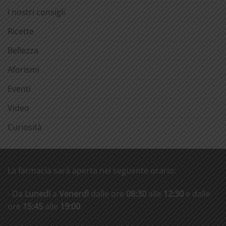
I nostri consigli
Ricette
Bellezza
Aforismi
Eventi
Video
Curiosità
La farmacia sarà aperta nel seguente orario:
- Da
Lunedì
a
Venerdì
dalle ore
08:30
alle
12:30
e dalle
ore
15:45
alle
19:00