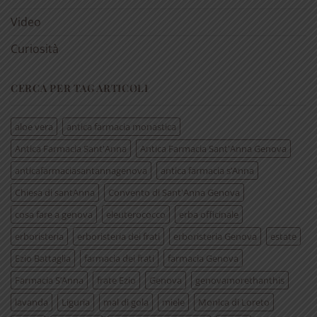
Video
Curiosità
CERCA PER TAG ARTICOLI
aloe vera
antica farmacia monastica
Antica Farmacia Sant'Anna
Antica Farmacia Sant'Anna Genova
anticafarmaciasantannagenova
antica farmacia s’Anna
Chiesa di santAnna
Convento di Sant'Anna Genova
cosa fare a genova
eleuterococco
erba officinale
erboristeria
erboristeria dei frati
erboristeria Genova
estate
Ezio Battaglia
farmacia dei frati
farmacia Genova
Farmacia S’Anna
frate Ezio
Genova
genovamorethanthis
lavanda
Liguria
mal di gola
miele
Monica di Loreto