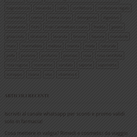
bagnodoccia
bevanda
calda
confettura
confezione regalo
cosmetico
crema
crema corpo
detergente
digestivo
dissetante
Fichi
Frati Carmelitani Loano
fredda
gelato
ghiacciolo
idratante
lavanda
limone
liquore
mandorle
mani
marmellate
melissa
menta
miele
naturale
pelle
pozione
profumo
psoriasi
rosa
rosa centifolia
rosa rugosa
rosmarino
sandalo
sapone
saponetta
sciroppo
tisana
viso
vitamina E
ARTICOLI RECENTI
Iscriviti al canale whatsapp per sconti e promo validi
solo in farmacia!
Cosa mettere in valigia? Rimedi e cosmetici da viaggio