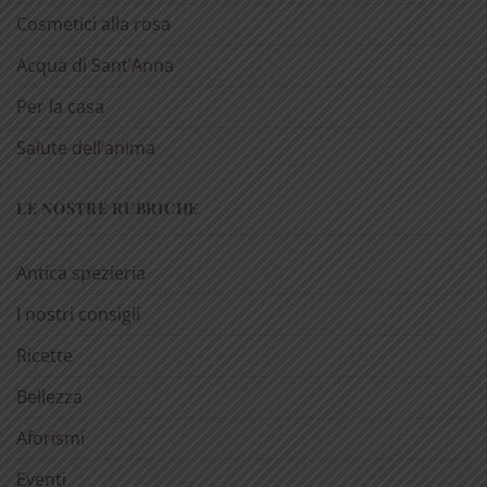
Cosmetici alla rosa
Acqua di Sant’Anna
Per la casa
Salute dell’anima
LE NOSTRE RUBRICHE
Antica spezieria
I nostri consigli
Ricette
Bellezza
Aforismi
Eventi