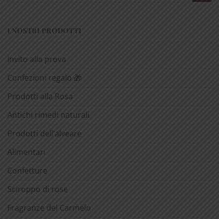
I NOSTRI PRODOTTI
Invito alla prova
Confezioni regalo 🎁
Prodotti alla Rosa
Antichi rimedi naturali
Prodotti dell’alveare
Alimentari
Confetture
Sciroppo di rose
Fragranze del Carmelo