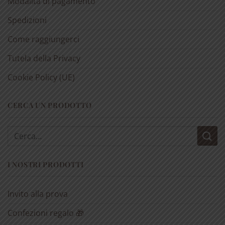
Modalità di pagamento
Spedizioni
Come raggiungerci
Tutela della Privacy
Cookie Policy (UE)
CERCA UN PRODOTTO
Cerca:
I NOSTRI PRODOTTI
Invito alla prova
Confezioni regalo 🎁