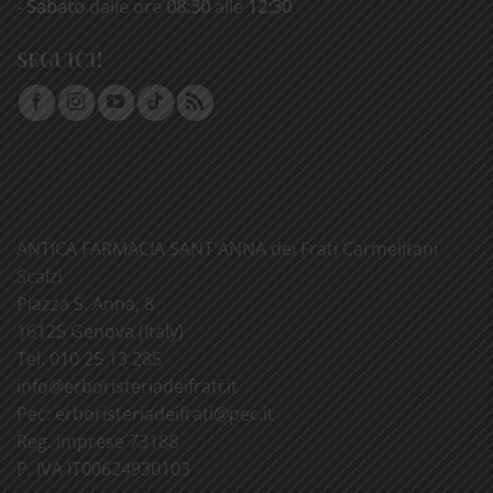
-
Sabato
dalle ore
08:30
alle
12:30
SEGUICI!
ANTICA FARMACIA SANT'ANNA dei Frati Carmelitani
Scalzi
Piazza S. Anna, 8
16125 Genova (Italy)
Tel. 010 25 13 285
info@
erboristeriadeifrati.it
Pec:
erboristeriadeifrati@
pec.it
Reg. imprese 73188
P. IVA IT00624930103