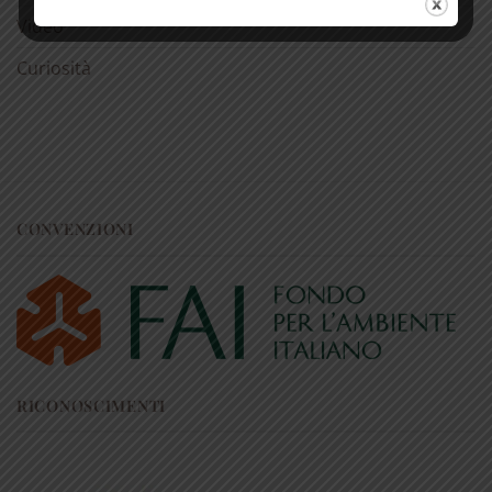
superiori a € 50
Video
Curiosità
CONVENZIONI
RICONOSCIMENTI