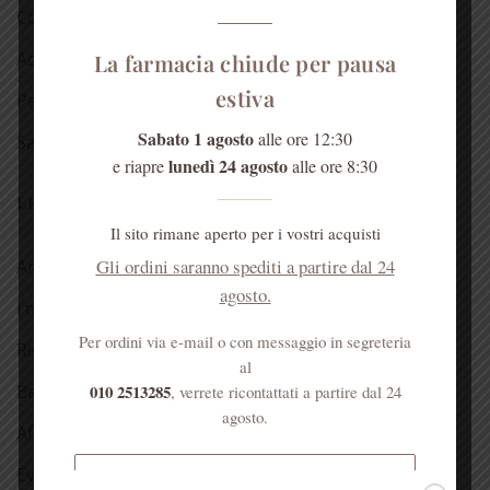
Cosmetici alla rosa
Acqua di Sant’Anna
La farmacia chiude per pausa
estiva
Per la casa
Sabato 1 agosto
alle ore 12:30
Salute dell’anima
lunedì 24 agosto
e riapre
alle ore 8:30
LE NOSTRE RUBRICHE
Il sito rimane aperto per i vostri acquisti
Gli ordini saranno spediti a partire dal 24
Antica spezieria
agosto.
I nostri consigli
Per ordini via e-mail o con messaggio in segreteria
Ricette
al
010 2513285
Bellezza
, verrete ricontattati a partire dal 24
agosto.
Aforismi
Eventi
Spedizione gratuita per ordini