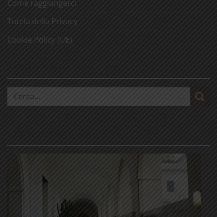
Come raggiungerci
Tutela della Privacy
Cookie Policy (UE)
CERCA NEL SITO
Cerca:
LE NOSTRE VISITE GUIDATE