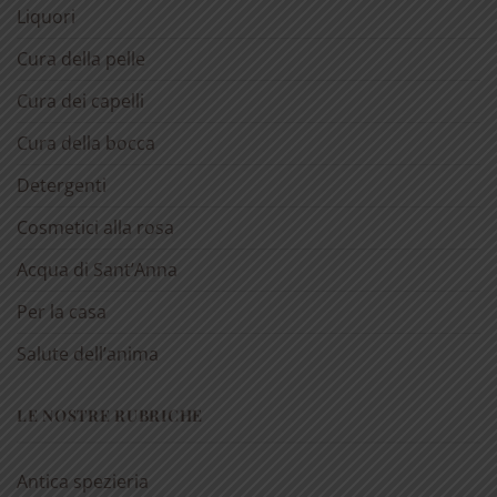
Liquori
Cura della pelle
Cura dei capelli
Cura della bocca
Detergenti
Cosmetici alla rosa
Acqua di Sant’Anna
Per la casa
Salute dell’anima
LE NOSTRE RUBRICHE
Antica spezieria