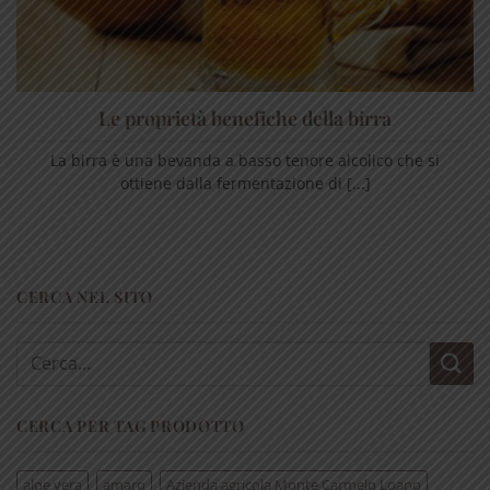
Le proprietà benefiche della birra
La birra è una bevanda a basso tenore alcolico che si
ottiene dalla fermentazione di [...]
CERCA NEL SITO
Cerca:
CERCA PER TAG PRODOTTO
aloe vera
amaro
Azienda agricola Monte Carmelo Loano