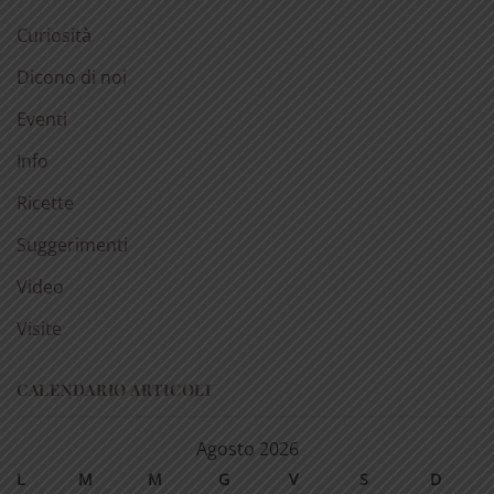
Curiosità
Dicono di noi
Eventi
Info
Ricette
Suggerimenti
Video
Visite
CALENDARIO ARTICOLI
Agosto 2026
L
M
M
G
V
S
D