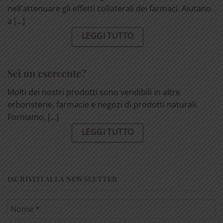
nell'attenuare gli effetti collaterali dei farmaci. Aiutano
a [...]
LEGGI TUTTO
Sei un esercente?
Molti dei nostri prodotti sono vendibili in altre
erboristerie, farmacie e negozi di prodotti naturali.
Forniamo, [...]
LEGGI TUTTO
ISCRIVITI ALLA NEWSLETTER