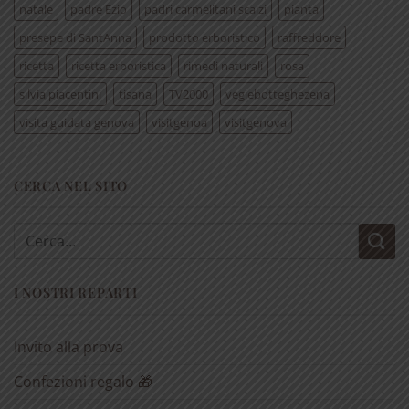
natale
padre Ezio
padri carmelitani scalzi
pianta
presepe di SantAnna
prodotto erboristico
raffreddore
ricetta
ricetta erboristica
rimedi naturali
rosa
silvia piacentini
tisana
TV2000
vegiebotteghezena
visita guidata genova
visitgenoa
visitgenova
CERCA NEL SITO
Cerca:
I NOSTRI REPARTI
Invito alla prova
Confezioni regalo 🎁