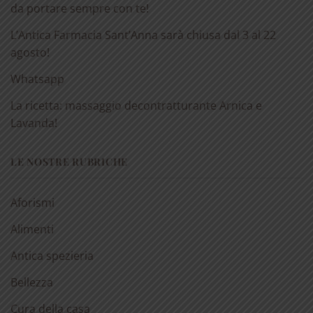
da portare sempre con te!
L’Antica Farmacia Sant’Anna sarà chiusa dal 3 al 22
agosto!
Whatsapp
La ricetta: massaggio decontratturante Arnica e
Lavanda!
LE NOSTRE RUBRICHE
Aforismi
Alimenti
Antica spezieria
Bellezza
Cura della casa