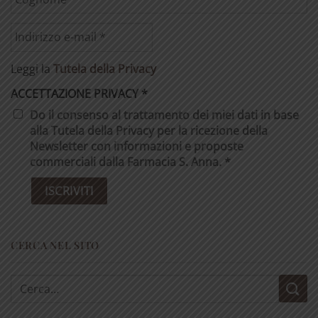
Leggi la
Tutela della Privacy
ACCETTAZIONE PRIVACY
*
Do il consenso al trattamento dei miei dati in base
alla Tutela della Privacy per la ricezione della
Newsletter con informazioni e proposte
commerciali dalla Farmacia S. Anna. *
CERCA NEL SITO
Cerca: