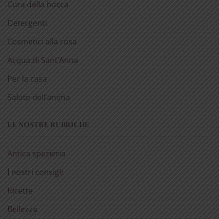
Cura della bocca
Detergenti
Cosmetici alla rosa
Acqua di Sant’Anna
Per la casa
Salute dell’anima
LE NOSTRE RUBRICHE
Antica spezieria
I nostri consigli
Ricette
Bellezza