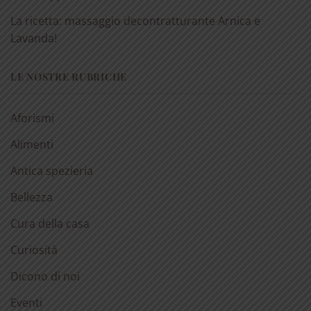
La ricetta: massaggio decontratturante Arnica e
Lavanda!
LE NOSTRE RUBRICHE
Aforismi
Alimenti
Antica spezieria
Bellezza
Cura della casa
Curiosità
Dicono di noi
Eventi