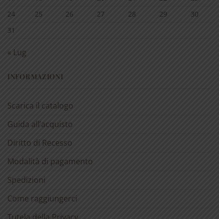
24
25
26
27
28
29
30
31
« Lug
INFORMAZIONI
Scarica il catalogo
Guida all’acquisto
Diritto di Recesso
Modalità di pagamento
Spedizioni
Come raggiungerci
Tutela della Privacy