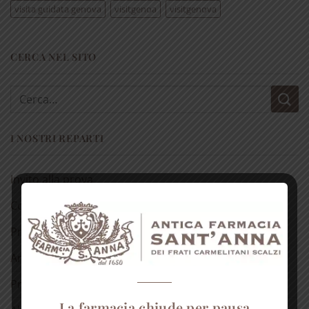
visita guidata genova
visitgenoa
visitgenova
CERCA NEL SITO
Cerca:
I NOSTRI REPARTI
Invito alla prova
Confezioni regalo 🎁
Prodotti alla Rosa
Antichi rimedi naturali
Prodotti dell’alveare
La farmacia chiude per pausa