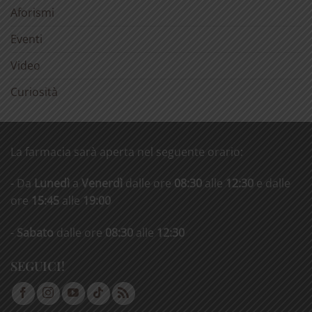
Aforismi
Eventi
Video
Curiosità
La farmacia sarà aperta nel seguente orario:
- Da
Lunedì
a
Venerdì
dalle ore
08:30
alle
12:30
e dalle
ore
15:45
alle
19:00
-
Sabato
dalle ore
08:30
alle
12:30
SEGUICI!