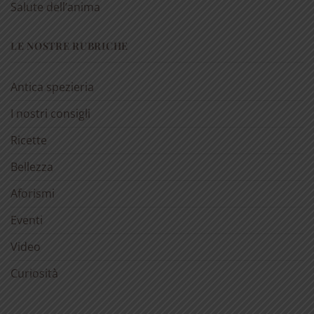
Salute dell’anima
LE NOSTRE RUBRICHE
Antica spezieria
I nostri consigli
Ricette
Bellezza
Aforismi
Eventi
Video
Curiosità