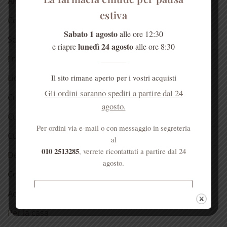
Alimentari
estiva
Confetture
Sabato 1 agosto
alle ore 12:30
Sciroppo di rose
lunedì 24 agosto
e riapre
alle ore 8:30
Fragranze del Carmelo
Il sito rimane aperto per i vostri acquisti
Liquori
Gli ordini saranno spediti a partire dal 24
Cura della pelle
agosto.
Cura dei capelli
Per ordini via e-mail o con messaggio in segreteria
Cura della bocca
al
010 2513285
, verrete ricontattati a partire dal 24
Detergenti
agosto.
Cosmetici alla rosa
Spedizione gratuita per ordini
Acqua di Sant’Anna
superiori a € 50
Per la casa