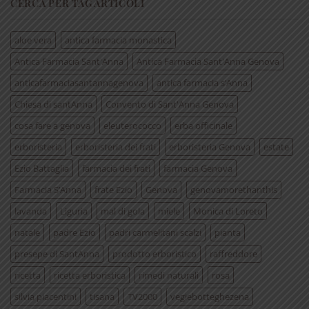
CERCA PER TAG ARTICOLI
aloe vera
antica farmacia monastica
Antica Farmacia Sant'Anna
Antica Farmacia Sant'Anna Genova
anticafarmaciasantannagenova
antica farmacia s’Anna
Chiesa di santAnna
Convento di Sant'Anna Genova
cosa fare a genova
eleuterococco
erba officinale
erboristeria
erboristeria dei frati
erboristeria Genova
estate
Ezio Battaglia
farmacia dei frati
farmacia Genova
Farmacia S’Anna
frate Ezio
Genova
genovamorethanthis
lavanda
Liguria
mal di gola
miele
Monica di Loreto
natale
padre Ezio
padri carmelitani scalzi
pianta
presepe di SantAnna
prodotto erboristico
raffreddore
ricetta
ricetta erboristica
rimedi naturali
rosa
silvia piacentini
tisana
TV2000
vegiebotteghezena