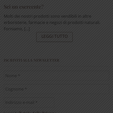
Sei un esercente?
Molti dei nostri prodotti sono vendibili in altre
erboristerie, farmacie e negozi di prodotti naturali.
Forniamo, [...]
LEGGI TUTTO
ISCRIVITI ALLA NEWSLETTER