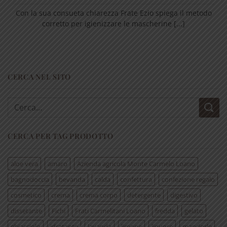
Con la sua consueta chiarezza Frate Ezio spiega il metodo
corretto per igienizzare le mascherine [...]
CERCA NEL SITO
Cerca:
CERCA PER TAG PRODOTTO
aloe vera
amaro
Azienda agricola Monte Carmelo Loano
bagnodoccia
bevanda
calda
confettura
confezione regalo
cosmetico
crema
crema corpo
detergente
digestivo
dissetante
Fichi
Frati Carmelitani Loano
fredda
gelato
ghiacciolo
idratante
lavanda
limone
liquore
mandorle