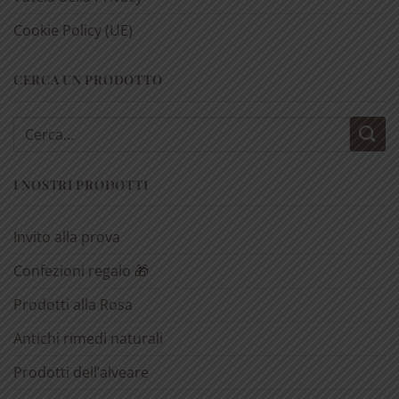
Cookie Policy (UE)
CERCA UN PRODOTTO
Cerca:
I NOSTRI PRODOTTI
Invito alla prova
Confezioni regalo 🎁
Prodotti alla Rosa
Antichi rimedi naturali
Prodotti dell’alveare