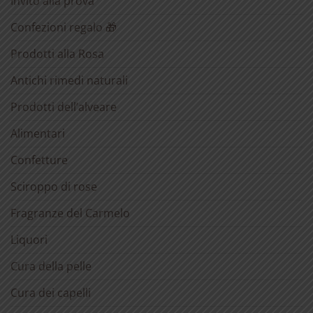
Invito alla prova
Confezioni regalo 🎁
Prodotti alla Rosa
Antichi rimedi naturali
Prodotti dell’alveare
Alimentari
Confetture
Sciroppo di rose
Fragranze del Carmelo
Liquori
Cura della pelle
Cura dei capelli