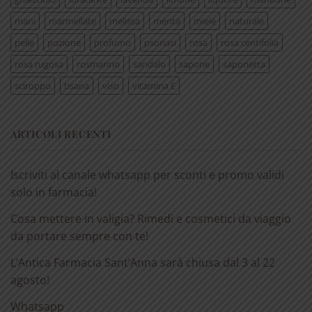
mani
marmellate
melissa
menta
miele
naturale
pelle
pozione
profumo
psoriasi
rosa
rosa centifolia
rosa rugosa
rosmarino
sandalo
sapone
saponetta
sciroppo
tisana
viso
vitamina E
ARTICOLI RECENTI
Iscriviti al canale whatsapp per sconti e promo validi
solo in farmacia!
Cosa mettere in valigia? Rimedi e cosmetici da viaggio
da portare sempre con te!
L’Antica Farmacia Sant’Anna sarà chiusa dal 3 al 22
agosto!
Whatsapp