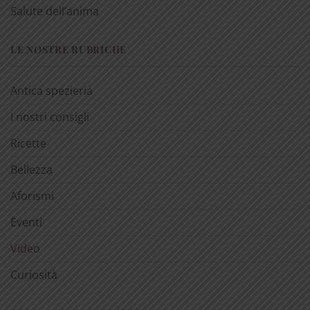
Salute dell’anima
LE NOSTRE RUBRICHE
Antica spezieria
I nostri consigli
Ricette
Bellezza
Aforismi
Eventi
Video
Curiosità