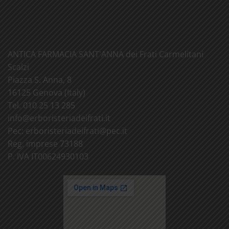
ANTICA FARMACIA SANT'ANNA dei Frati Carmelitani
Scalzi
Piazza S. Anna, 8
16125 Genova (Italy)
Tel. 010 25 13 285
info@
erboristeriadeifrati.it
Pec:
erboristeriadeifrati@
pec.it
Reg. imprese 73188
P. IVA IT00624930103