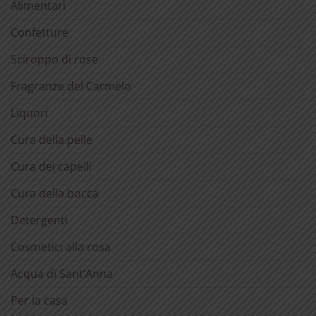
Alimentari
Confetture
Sciroppo di rose
Fragranze del Carmelo
Liquori
Cura della pelle
Cura dei capelli
Cura della bocca
Detergenti
Cosmetici alla rosa
Acqua di Sant’Anna
Per la casa