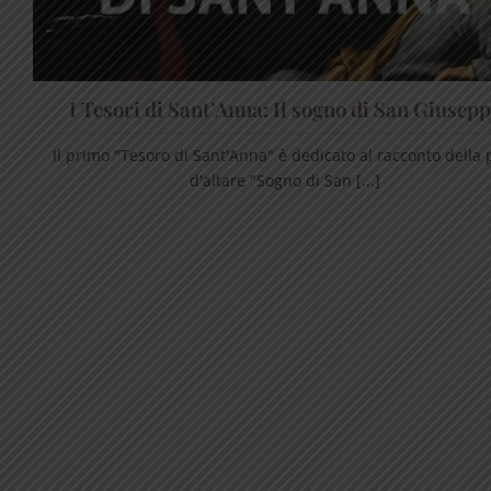
I Tesori di Sant’Anna: Il sogno di San Giusep
Il primo "Tesoro di Sant'Anna" è dedicato al racconto della 
d'altare "Sogno di San [...]