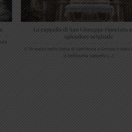
pe
La cappella di San Giuseppe riportata a
splendore originale
pala
Il 19 marzo nella chesa di Sant'Anna a Genova è stata
la bellissima cappella [...]