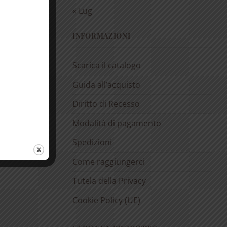
« Lug
INFORMAZIONI
Scarica il catalogo
Guida all’acquisto
Diritto di Recesso
Modalità di pagamento
Spedizioni
Come raggiungerci
Tutela della Privacy
Cookie Policy (UE)