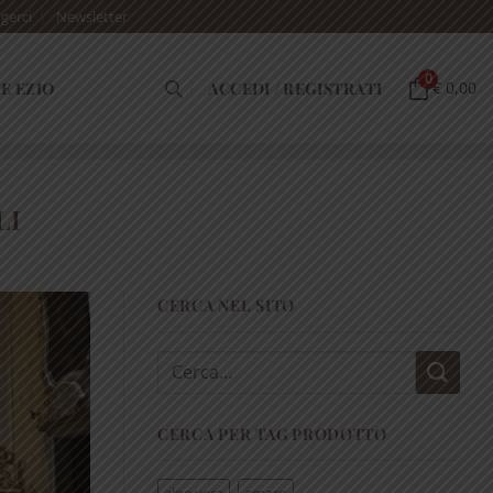
gerci
Newsletter
0
E EZIO
ACCEDI / REGISTRATI
€ 0,00
LI
CERCA NEL SITO
Cerca:
CERCA PER TAG PRODOTTO