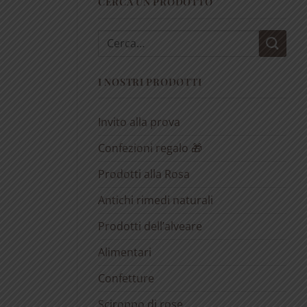
CERCA UN PRODOTTO
Cerca:
I NOSTRI PRODOTTI
Invito alla prova
Confezioni regalo 🎁
Prodotti alla Rosa
Antichi rimedi naturali
Prodotti dell’alveare
Alimentari
Confetture
Sciroppo di rose