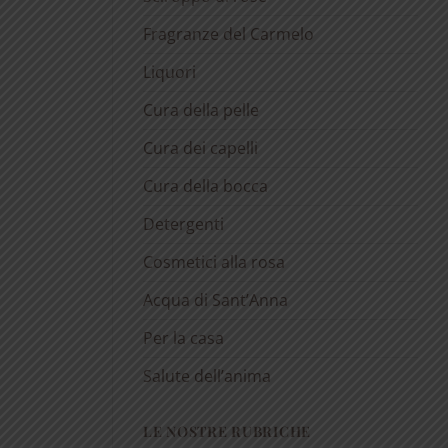
Fragranze del Carmelo
Liquori
Cura della pelle
Cura dei capelli
Cura della bocca
Detergenti
Cosmetici alla rosa
Acqua di Sant’Anna
Per la casa
Salute dell’anima
LE NOSTRE RUBRICHE