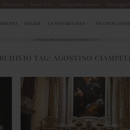
Convenzioni
Dicono di noi
Visite guidate ed eventi
Come raggiun
SMETICI
DELIZIE
LE NOSTRE LINEE
INCONTRA FRAT
•••• SPESE DI SPEDIZIONE GRATIS SOPRA € 50 ••••
RCHIVIO TAG:
AGOSTINO CIAMPEL