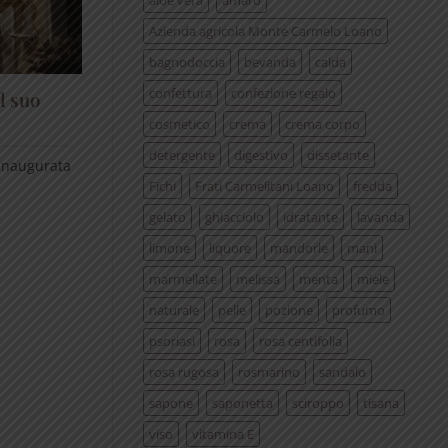
aloe vera
amaro
Azienda agricola Monte Carmelo Loano
bagnodoccia
bevanda
calda
confettura
confezione regalo
l suo
cosmetico
crema
crema corpo
detergente
digestivo
dissetante
 inaugurata
Fichi
Frati Carmelitani Loano
fredda
gelato
ghiacciolo
idratante
lavanda
limone
liquore
mandorle
mani
marmellate
melissa
menta
miele
naturale
pelle
pozione
profumo
psoriasi
rosa
rosa centifolia
rosa rugosa
rosmarino
sandalo
sapone
saponetta
sciroppo
tisana
viso
vitamina E