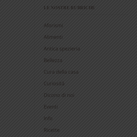
LE NOSTRE RUBRICHE
Aforismi
Alimenti
Antica spezieria
Bellezza
Cura della casa
Curiosità
Dicono di noi
Eventi
Info
Ricette