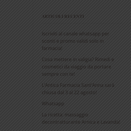
ARTICOLI RECENTI
Iscriviti al canale whatsapp per
sconti e promo validi solo in
farmacia!
Cosa mettere in valigia? Rimedi e
cosmetici da viaggio da portare
sempre con te!
L’Antica Farmacia Sant’Anna sarà
chiusa dal 3 al 22 agosto!
Whatsapp
La ricetta: massaggio
decontratturante Arnica e Lavanda!