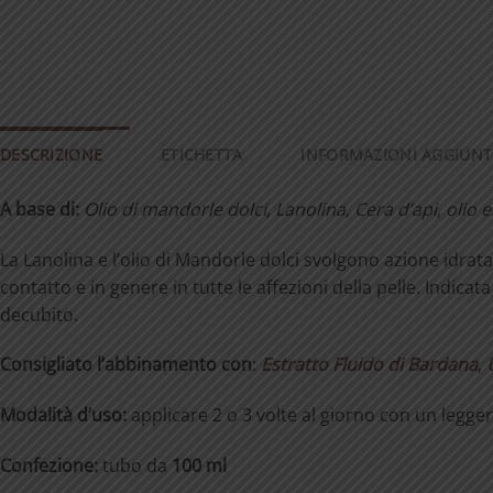
DESCRIZIONE
ETICHETTA
INFORMAZIONI AGGIUNT
A
base di:
Olio
di
mandorle
dolci,
Lanolina,
Cera
d’api,
olio
e
La Lanolina e l’olio di Mandorle dolci svolgono azione idratan
contatto e in genere in tutte le affezioni della pelle. Indic
decubito.
Consigliato l’abbinamento con
:
Estratto Fluido di Bardana
,
Modalità d’uso:
applicare 2 o 3 volte al giorno con un legg
Confezione:
tubo da
100 ml