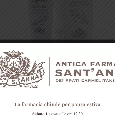
RIMEDI NATURALI
Unguento del frate 100 ml
€
18,00
AGGIUNGI
La farmacia chiude per pausa estiva
Sabato 1 agosto
alle ore 12:30