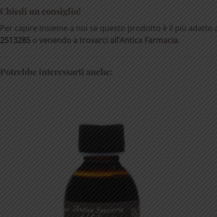
Chiedi un consiglio!
Per capire insieme a noi se questo prodotto è il più adatto a
2513285
o
venendo a trovarci all’Antica Farmacia
.
Potrebbe interessarti anche: