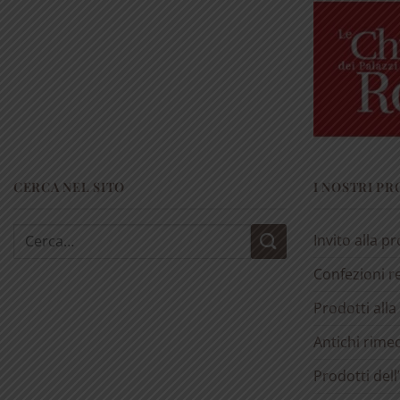
CERCA NEL SITO
I NOSTRI P
Cerca:
Invito alla p
Confezioni r
Prodotti alla
Antichi rimed
Prodotti dell