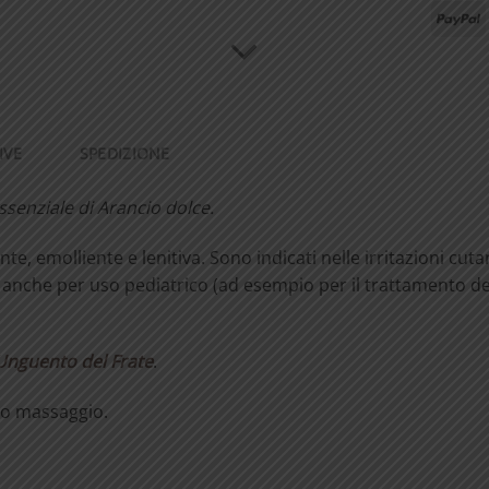
P
IVE
SPEDIZIONE
ssenziale
di
Arancio
dolce.
te, emolliente e lenitiva. Sono indicati nelle irritazioni cut
ata anche per uso pediatrico (ad esempio per il trattamento de
Unguento del Frate
.
ero massaggio.