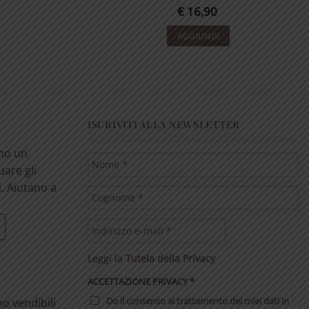
€
16,90
AGGIUNGI
ISCRIVITI ALLA NEWSLETTER
ono un
uare gli
i. Aiutano a
Leggi la
Tutela della Privacy
ACCETTAZIONE PRIVACY
*
Do il consenso al trattamento dei miei dati in
no vendibili