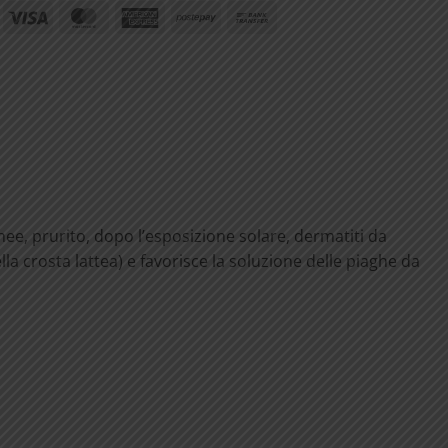
ayPal
Visa
MasterCard
American
Postepay
Bank
Express
Transfer
anee, prurito, dopo l’esposizione solare, dermatiti da
lla crosta lattea) e favorisce la soluzione delle piaghe da