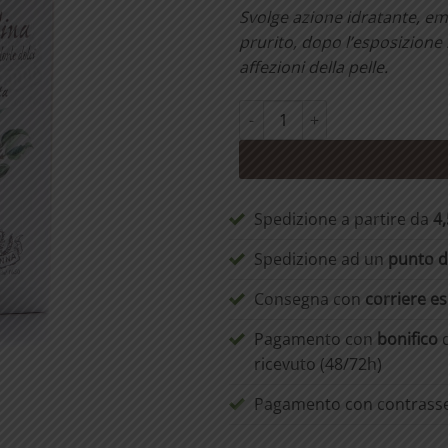
Svolge azione idratante, emol
prurito, dopo l’esposizione 
affezioni della pelle.
Crema alla Lanolina quantità
Spedizione a partire da
4
Spedizione ad un
punto di
Consegna con
corriere e
Pagamento con
bonifico
d
ricevuto (48/72h)
Pagamento con contras