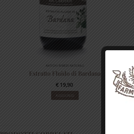
ANTICHI RIMEDI NATURALI
Estratto Fluido di Bardana
€
19,90
AGGIUNGI
PRODOTTI CORRELATI