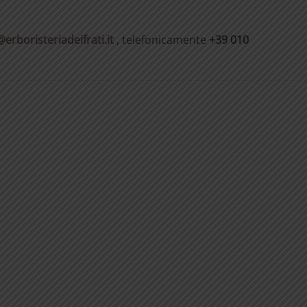
@erboristeriadeifrati.it
, telefonicamente
+39 010