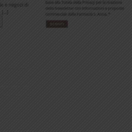
base alla Tutela della Privacy per la ricezione
ie e negozi di
della Newsletter con informazioni e proposte
[...]
commerciali dalla Farmacia S. Anna. *