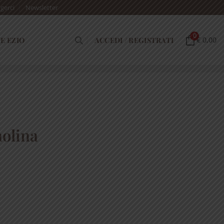
gerci
Newsletter
0
E EZIO
ACCEDI / REGISTRATI
€ 0,00
nolina