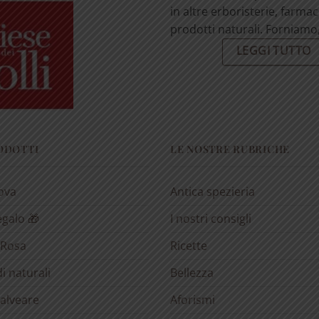
in altre erboristerie, farmac
prodotti naturali. Forniamo, 
LEGGI TUTTO
RODOTTI
LE NOSTRE RUBRICHE
rova
Antica spezieria
egalo 🎁
I nostri consigli
 Rosa
Ricette
i naturali
Bellezza
’alveare
Aforismi