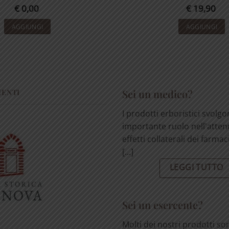
€
0,00
€
19,90
AGGIUNGI
AGGIUNGI
MENTI
Sei un medico?
I prodotti erboristici svolg
importante ruolo nell'atten
effetti collaterali dei farmac
[...]
LEGGI TUTTO
Sei un esercente?
Molti dei nostri prodotti so