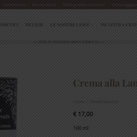
Convenzioni
Dicono di noi
Visite guidate ed eventi
Come raggiun
SMETICI
DELIZIE
LE NOSTRE LINEE
INCONTRA FRAT
•••• SPESE DI SPEDIZIONE GRATIS SOPRA € 50 ••••
Crema alla La
Home
/
Rimedi Naturali
€
17,00
100 ml