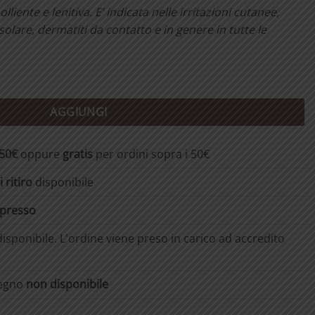
liente e lenitiva. E’ indicata nelle irritazioni cutanee,
solare, dermatiti da contatto e in genere in tutte le
AGGIUNGI
,50€
oppure
gratis
per ordini sopra i 50€
 ritiro
disponibile
spresso
isponibile. L'ordine viene preso in carico ad accredito
segno
non disponibile