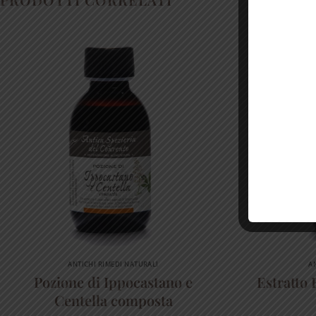
ANTICHI RIMEDI NATURALI
A
Pozione di Ippocastano e
Estratto 
Centella composta