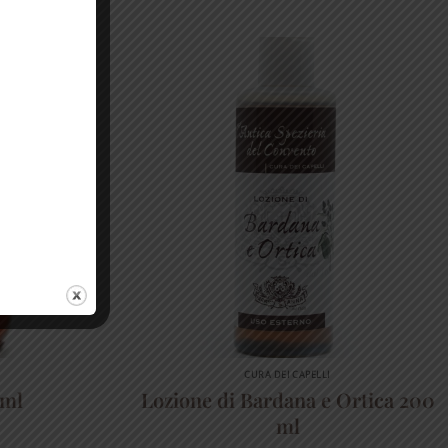
CURA DEI CAPELLI
 ml
Lozione di Bardana e Ortica 200
ml