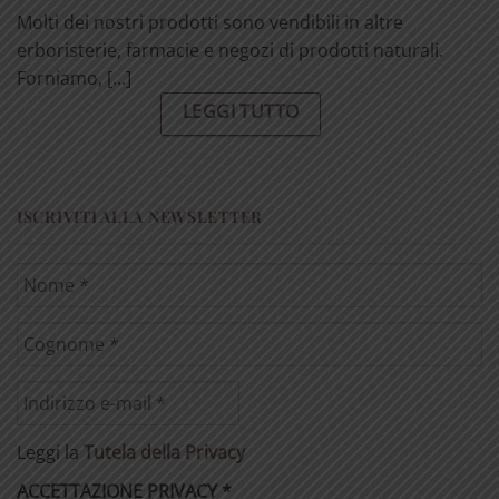
Molti dei nostri prodotti sono vendibili in altre
erboristerie, farmacie e negozi di prodotti naturali.
Forniamo, [...]
LEGGI TUTTO
ISCRIVITI ALLA NEWSLETTER
Leggi la
Tutela della Privacy
ACCETTAZIONE PRIVACY
*