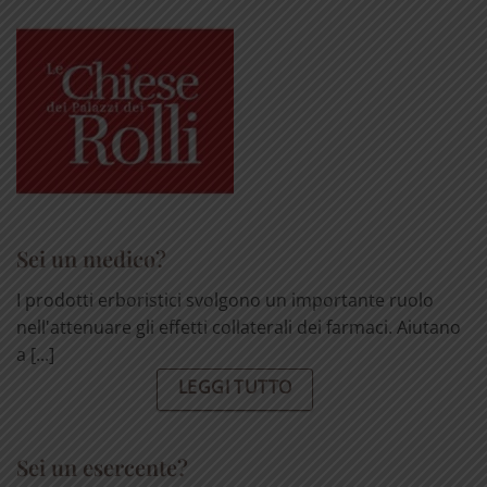
Sei un medico?
I prodotti erboristici svolgono un importante ruolo
nell'attenuare gli effetti collaterali dei farmaci. Aiutano
a [...]
LEGGI TUTTO
Sei un esercente?