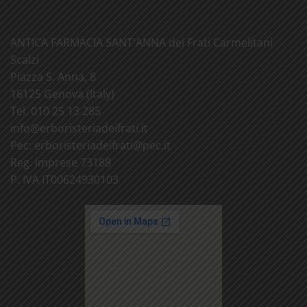
ANTICA FARMACIA SANT'ANNA dei Frati Carmelitani
Scalzi
Piazza S. Anna, 8
16125 Genova (Italy)
Tel. 010 25 13 285
info@
erboristeriadeifrati.it
Pec:
erboristeriadeifrati@
pec.it
Reg. imprese 73188
P. IVA IT00624930103