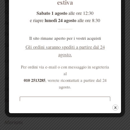
Detergenti
estiva
Cosmetici alla rosa
Sabato 1 agosto
alle ore 12:30
lunedì 24 agosto
e riapre
alle ore 8:30
Acqua di Sant’Anna
Per la casa
Il sito rimane aperto per i vostri acquisti
Salute dell’anima
Gli ordini saranno spediti a partire dal 24
agosto.
LE NOSTRE RUBRICHE
Per ordini via e-mail o con messaggio in segreteria
al
Antica spezieria
010 2513285
, verrete ricontattati a partire dal 24
agosto.
I nostri consigli
Ricette
Spedizione gratuita per ordini
Bellezza
superiori a € 50
Aforismi