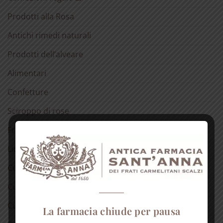
Prodotti alla Rosa
Antichi rimedi naturali
Prodotti dell’alveare
Alimentari
Confetture
Sciroppo di rose
Fragranze del Carmelo
Liquori
Cura della pelle
Cura dei capelli
Cura della bocca
La farmacia chiude per pausa