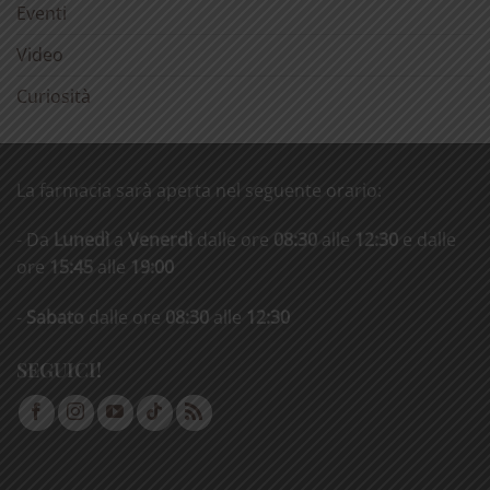
Eventi
Video
Curiosità
La farmacia sarà aperta nel seguente orario:
- Da
Lunedì
a
Venerdì
dalle ore
08:30
alle
12:30
e dalle
ore
15:45
alle
19:00
-
Sabato
dalle ore
08:30
alle
12:30
SEGUICI!