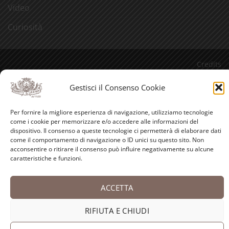
Video
Curiosità
Credits
Gestisci il Consenso Cookie
PayPal
Visa
MasterCard
American
Postepay
Bank
Express
Transfer
Copyright 2026 ©
Antica Farmacia-Erboristeria Sant'Anna
Per fornire la migliore esperienza di navigazione, utilizziamo tecnologie
dei Frati Carmelitani Scalzi
come i cookie per memorizzare e/o accedere alle informazioni del
dispositivo. Il consenso a queste tecnologie ci permetterà di elaborare dati
come il comportamento di navigazione o ID unici su questo sito. Non
acconsentire o ritirare il consenso può influire negativamente su alcune
caratteristiche e funzioni.
ACCETTA
RIFIUTA E CHIUDI