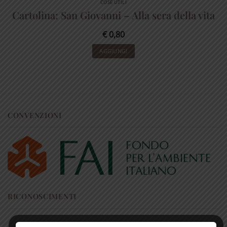
COSE UTILI
Cartolina: San Giovanni – Alla sera della vita
€
0,80
AGGIUNGI
CONVENZIONI
RICONOSCIMENTI