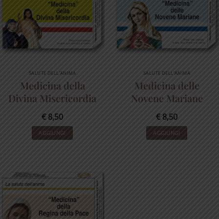
SALUTE DELL'ANIMA
SALUTE DELL'ANIMA
Medicina della
Medicina delle
Divina Misericordia
Novene Mariane
€
8,50
€
8,50
AGGIUNGI
AGGIUNGI