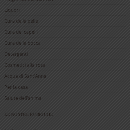
Liquori
Cura della pelle
Cura dei capelli
Cura della bocca
Detergenti
Cosmetici alla rosa
Acqua di Sant’Anna
Per la casa
Salute dell’anima
LE NOSTRE RUBRICHE