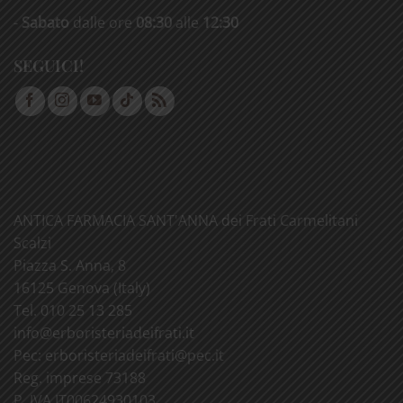
-
Sabato
dalle ore
08:30
alle
12:30
SEGUICI!
ANTICA FARMACIA SANT'ANNA dei Frati Carmelitani
Scalzi
Piazza S. Anna, 8
16125 Genova (Italy)
Tel. 010 25 13 285
info@
erboristeriadeifrati.it
Pec:
erboristeriadeifrati@
pec.it
Reg. imprese 73188
P. IVA IT00624930103