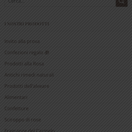
I NOSTRI PRODOTTI
Invito alla prova
Confezioni regalo 🎁
Prodotti alla Rosa
Antichi rimedi naturali
Prodotti dell’alveare
Alimentari
Confetture
Sciroppo di rose
Fragranze del Carmelo