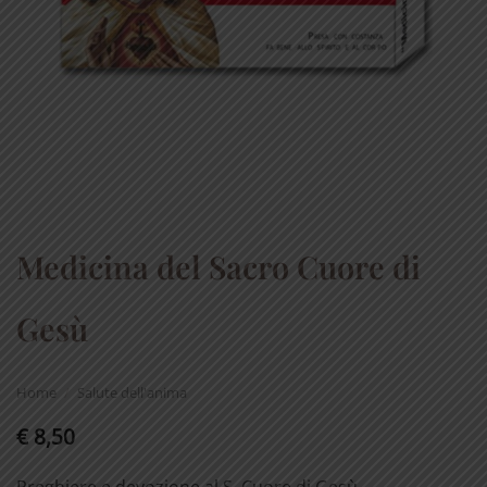
Medicina del Sacro Cuore di
Gesù
Home
/
Salute dell'anima
€
8,50