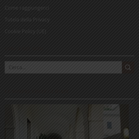
Come raggiungerci
Tutela della Privacy
Cookie Policy (UE)
CERCA NEL SITO
Cerca:
LE NOSTRE VISITE GUIDATE