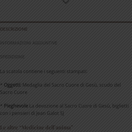
DESCRIZIONE
INFORMAZIONI AGGIUNTIVE
SPEDIZIONE
La scatola contiene i seguenti stampati:
*
Oggetti:
Medaglia del Sacro Cuore di Gesù, scudo del
Sacro Cuore
*
Pieghevole
La devozione al Sacro Cuore di Gesù, biglietti
con i pensieri di Jean Galot SJ
Le altre “Medicine dell’anima”