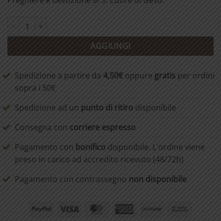
Preghiere e devozione al S. Cuore di Gesù.
Medicina del Sacro Cuore di Gesù quantità
AGGIUNGI
Spedizione a partire da
4,50€
oppure
gratis
per ordini
sopra i 50€
Spedizione ad un
punto di ritiro
disponibile
Consegna con
corriere espresso
Pagamento con
bonifico
disponibile. L'ordine viene
preso in carico ad accredito ricevuto (48/72h)
Pagamento con contrassegno
non disponibile
PayPal
Visa
MasterCard
American
Postepay
Bank
Express
Transfer