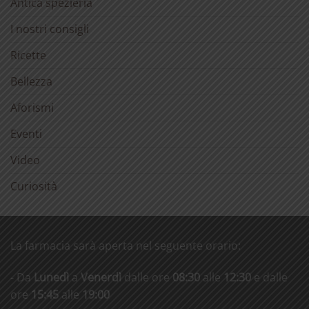
Antica spezieria
I nostri consigli
Ricette
Bellezza
Aforismi
Eventi
Video
Curiosità
La farmacia sarà aperta nel seguente orario:
- Da
Lunedì
a
Venerdì
dalle ore
08:30
alle
12:30
e dalle
ore
15:45
alle
19:00