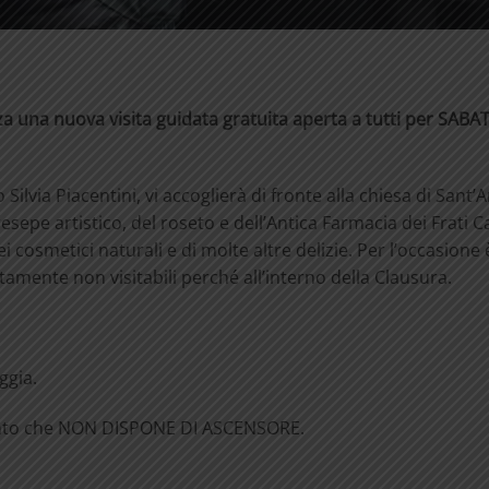
za una nuova visita guidata gratuita aperta a tutti per SABA
o Silvia Piacentini, vi accoglierà di fronte alla chiesa di Sant
resepe artistico, del roseto e dell’Antica Farmacia dei Frati C
dei cosmetici naturali e di molte altre delizie. Per l’occasione
tamente non visitabili perché all’interno della Clausura.
ggia.
nvento che NON DISPONE DI ASCENSORE.