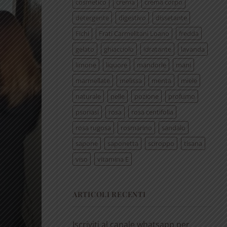
cosmetico
crema
crema corpo
detergente
digestivo
dissetante
Fichi
Frati Carmelitani Loano
fredda
gelato
ghiacciolo
idratante
lavanda
limone
liquore
mandorle
mani
marmellate
melissa
menta
miele
naturale
pelle
pozione
profumo
psoriasi
rosa
rosa centifolia
rosa rugosa
rosmarino
sandalo
sapone
saponetta
sciroppo
tisana
viso
vitamina E
ARTICOLI RECENTI
Iscriviti al canale whatsapp per