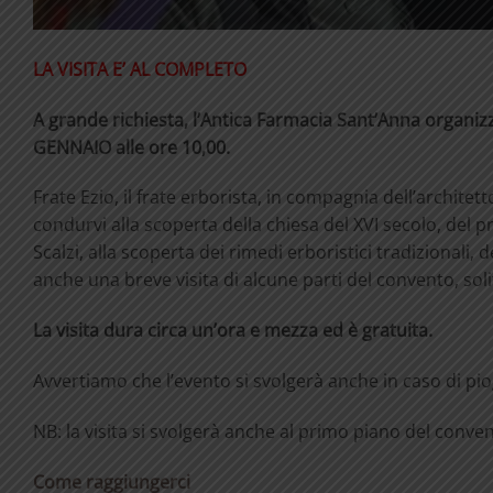
LA VISITA E’ AL COMPLETO
A grande richiesta, l’Antica Farmacia Sant’Anna organiz
GENNAIO alle ore 10,00.
Frate Ezio, il frate erborista, in compagnia dell’architett
condurvi alla scoperta della chiesa del XVI secolo, del p
Scalzi, alla scoperta dei rimedi erboristici tradizionali, 
anche una breve visita di alcune parti del convento, soli
La visita dura circa un’ora e mezza ed è gratuita.
Avvertiamo che l’evento si svolgerà anche in caso di pio
NB: la visita si svolgerà anche al primo piano del co
Come raggiungerci