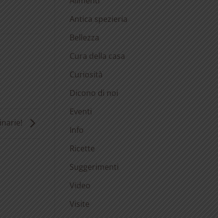
Alimenti
Antica spezieria
Bellezza
Cura della casa
Curiosità
Dicono di noi
Eventi
inarie!
Info
Ricette
Suggerimenti
Video
Visite