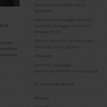
sconti e promo validi solo in
farmacia!
Cosa mettere in valigia? Rimedi e
cosmetici da viaggio da portare
TO 11
sempre con te!
L’Antica Farmacia Sant’Anna sarà
’Anna per
chiusa dal 3 al 22 agosto!
armelitani
 è prevista
Whatsapp
La ricetta: massaggio
decontratturante Arnica e Lavanda!
LE NOSTRE RUBRICHE
Aforismi