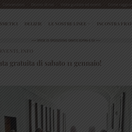
Convenzioni
Dicono di noi
Visite guidate ed eventi
Come raggiun
SMETICI
DELIZIE
LE NOSTRE LINEE
INCONTRA FRAT
•••• SPESE DI SPEDIZIONE GRATIS SOPRA € 50 ••••
EVENTI
,
INFO
ata gratuita di sabato 11 gennaio!