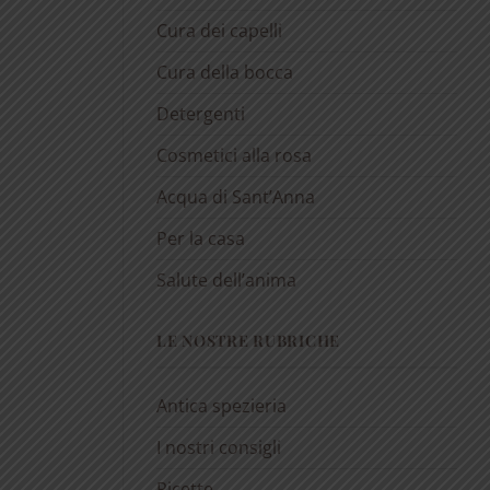
Cura dei capelli
Cura della bocca
Detergenti
Cosmetici alla rosa
Acqua di Sant’Anna
Per la casa
Salute dell’anima
LE NOSTRE RUBRICHE
Antica spezieria
I nostri consigli
Ricette