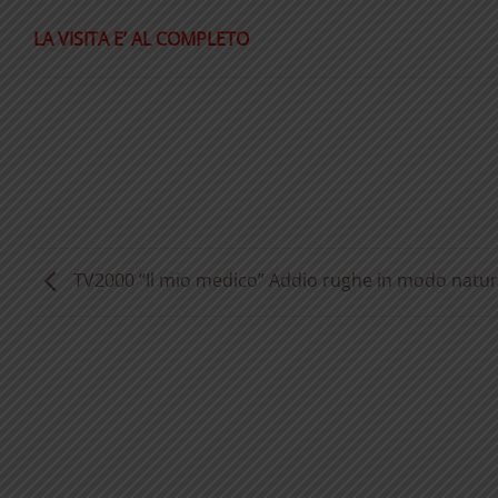
LA VISITA E’ AL COMPLETO
TV2000 “Il mio medico” Addio rughe in modo natur