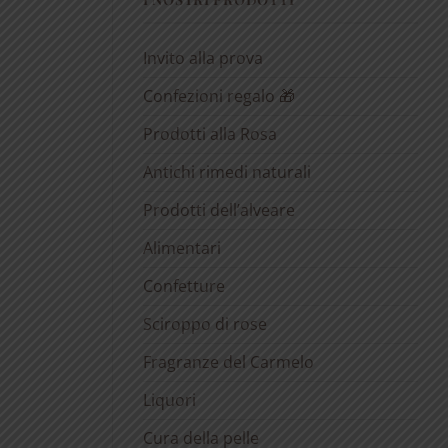
Invito alla prova
Confezioni regalo 🎁
Prodotti alla Rosa
Antichi rimedi naturali
Prodotti dell’alveare
Alimentari
Confetture
Sciroppo di rose
Fragranze del Carmelo
Liquori
Cura della pelle