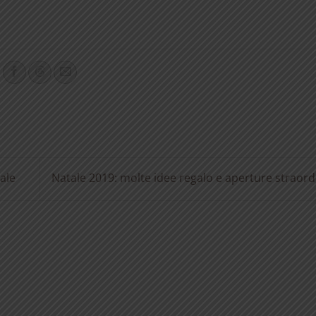
ale
Natale 2019: molte idee regalo e aperture straord