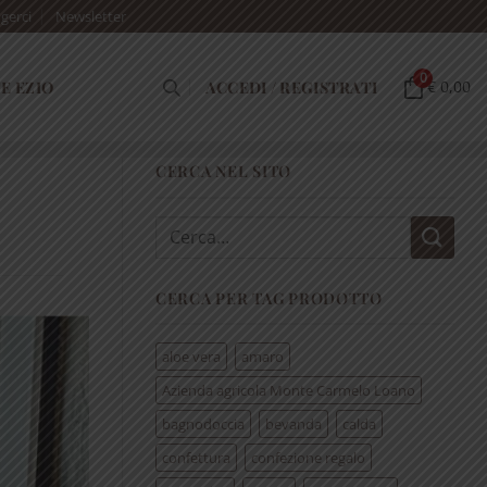
gerci
Newsletter
0
E EZIO
ACCEDI / REGISTRATI
€ 0,00
CERCA NEL SITO
Cerca:
CERCA PER TAG PRODOTTO
aloe vera
amaro
Azienda agricola Monte Carmelo Loano
bagnodoccia
bevanda
calda
confettura
confezione regalo