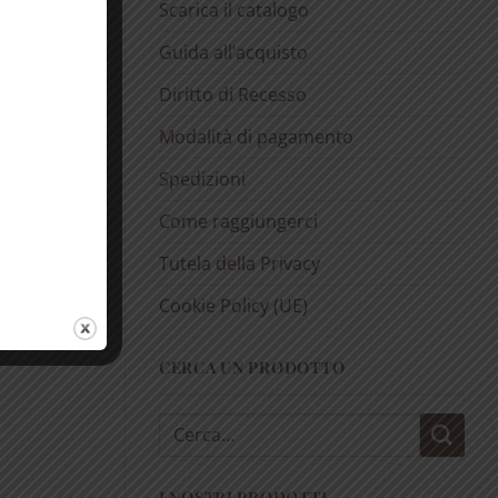
Scarica il catalogo
Guida all’acquisto
Diritto di Recesso
Modalità di pagamento
Spedizioni
Come raggiungerci
Tutela della Privacy
Cookie Policy (UE)
CERCA UN PRODOTTO
Cerca:
I NOSTRI PRODOTTI