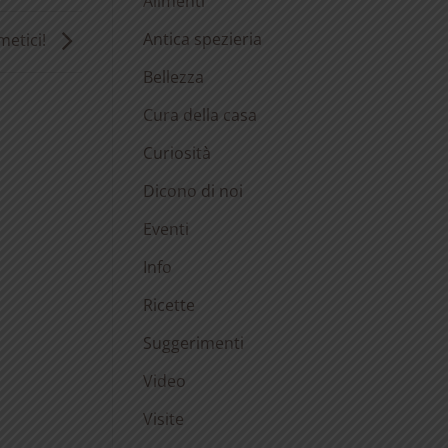
Alimenti
Antica spezieria
metici!
Bellezza
Cura della casa
Curiosità
Dicono di noi
Eventi
Info
Ricette
Suggerimenti
Video
Visite