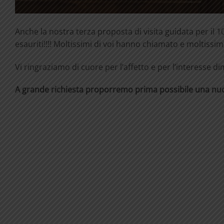
Anche la nostra terza proposta di visita guidata per il 1
esauriti!!!! Moltissimi di voi hanno chiamato e moltissi
Vi ringraziamo di cuore per l’affetto e per l’interesse d
A grande richiesta proporremo prima possibile una nuova