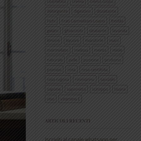
cosmetico
crema
crema corpo
detergente
digestivo
dissetante
Fichi
Frati Carmelitani Loano
fredda
gelato
ghiacciolo
idratante
lavanda
limone
liquore
mandorle
mani
marmellate
melissa
menta
miele
naturale
pelle
pozione
profumo
psoriasi
rosa
rosa centifolia
rosa rugosa
rosmarino
sandalo
sapone
saponetta
sciroppo
tisana
viso
vitamina E
ARTICOLI RECENTI
Iscriviti al canale whatsapp per