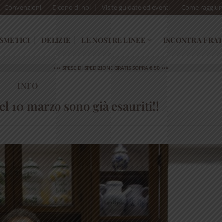
Convenzioni
Dicono di noi
Visite guidate ed eventi
Come raggiun
SMETICI
DELIZIE
LE NOSTRE LINEE
INCONTRA FRAT
•••• SPESE DI SPEDIZIONE GRATIS SOPRA € 50 ••••
INFO
 del 10 marzo sono già esauriti!!