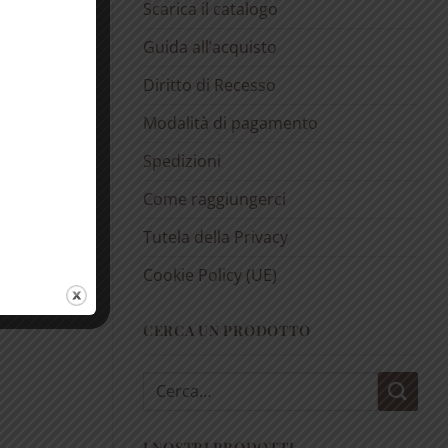
Scarica il catalogo
Guida all’acquisto
Diritto di Recesso
Modalità di pagamento
Spedizioni
Come raggiungerci
Tutela della Privacy
Cookie Policy (UE)
CERCA UN PRODOTTO
Cerca:
I NOSTRI PRODOTTI