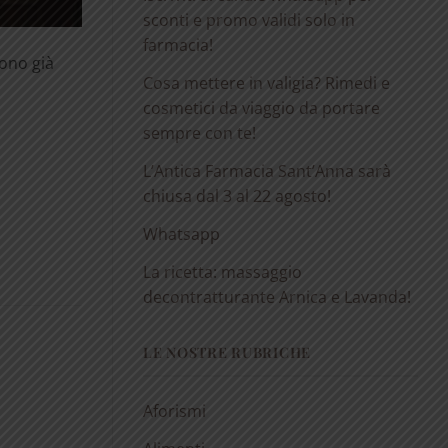
sconti e promo validi solo in
farmacia!
sono già
Cosa mettere in valigia? Rimedi e
cosmetici da viaggio da portare
sempre con te!
L’Antica Farmacia Sant’Anna sarà
chiusa dal 3 al 22 agosto!
Whatsapp
La ricetta: massaggio
decontratturante Arnica e Lavanda!
LE NOSTRE RUBRICHE
Aforismi