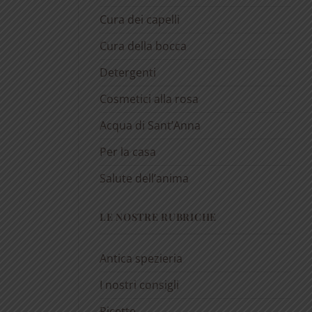
Cura dei capelli
Cura della bocca
Detergenti
Cosmetici alla rosa
Acqua di Sant’Anna
Per la casa
Salute dell’anima
LE NOSTRE RUBRICHE
Antica spezieria
I nostri consigli
Ricette