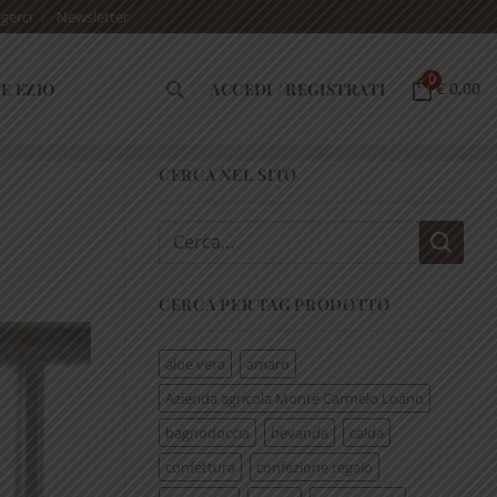
gerci
Newsletter
0
E EZIO
ACCEDI / REGISTRATI
€ 0,00
CERCA NEL SITO
Cerca:
CERCA PER TAG PRODOTTO
aloe vera
amaro
Azienda agricola Monte Carmelo Loano
bagnodoccia
bevanda
calda
confettura
confezione regalo