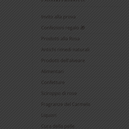
Invito alla prova
Confezioni regalo 🎁
Prodotti alla Rosa
Antichi rimedi naturali
Prodotti dell’alveare
Alimentari
Confetture
Sciroppo di rose
Fragranze del Carmelo
Liquori
Cura della pelle