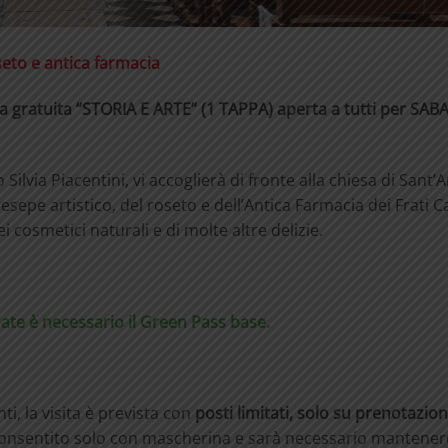
eto e antica farmacia
a gratuita “STORIA E ARTE” (1 TAPPA) aperta a tutti per SAB
o Silvia Piacentini, vi accoglierà di fronte alla chiesa di Sant
resepe artistico, del roseto e dell’Antica Farmacia dei Frati C
ei cosmetici naturali e di molte altre delizie.
date è necessario il Green Pass base.
ti, la visita è prevista con
posti limitati, solo su prenotazio
 consentito solo con mascherina e sarà necessario mantener