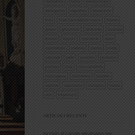
cosmetico
crema
crema corpo
detergente
digestivo
dissetante
Fichi
Frati Carmelitani Loano
fredda
gelato
ghiacciolo
idratante
lavanda
limone
liquore
mandorle
mani
marmellate
melissa
menta
miele
naturale
pelle
pozione
profumo
psoriasi
rosa
rosa centifolia
rosa rugosa
rosmarino
sandalo
sapone
saponetta
sciroppo
tisana
viso
vitamina E
ARTICOLI RECENTI
Iscriviti al canale whatsapp per