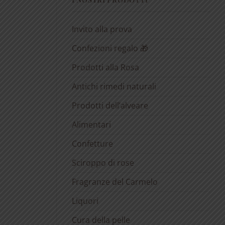
Invito alla prova
Confezioni regalo 🎁
Prodotti alla Rosa
Antichi rimedi naturali
Prodotti dell’alveare
Alimentari
Confetture
Sciroppo di rose
Fragranze del Carmelo
Liquori
Cura della pelle