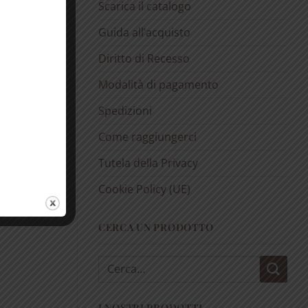
Scarica il catalogo
Guida all’acquisto
Diritto di Recesso
Modalità di pagamento
Spedizioni
Come raggiungerci
Tutela della Privacy
Cookie Policy (UE)
CERCA UN PRODOTTO
Cerca:
I NOSTRI PRODOTTI