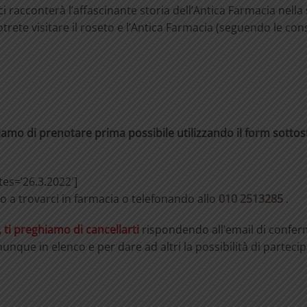
ci racconterà l’affascinante storia dell’Antica Farmacia nella
otrete visitare il roseto e l’Antica Farmacia (seguendo le co
gliamo di prenotare prima possibile utilizzando il form sotto
es=’26.3.2022′]
do a trovarci in farmacia o telefonando allo
010 2513285
.
, ti preghiamo di cancellarti
rispondendo all’email di confe
nque in elenco e per dare ad altri la possibilità di partecip