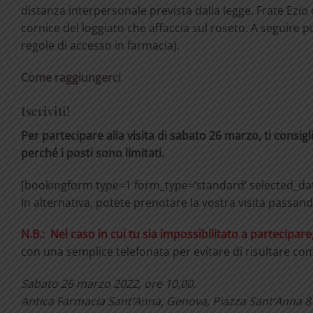
distanza interpersonale prevista dalla legge. Frate Ezio 
cornice del loggiato che affaccia sul roseto. A seguire p
regole di accesso in farmacia).
Come raggiungerci
Iscriviti!
Per partecipare alla visita di sabato 26 marzo, ti consi
perché i posti sono limitati.
[bookingform type=1 form_type=’standard’ selected_dat
In alternativa, potete prenotare la vostra visita passan
N.B.: Nel caso in cui tu sia impossibilitato a partecipare
con una semplice telefonata per evitare di risultare comu
Sabato 26 marzo 2022, ore 10,00.
Antica Farmacia Sant’Anna,
Genova, Piazza Sant’Anna 8