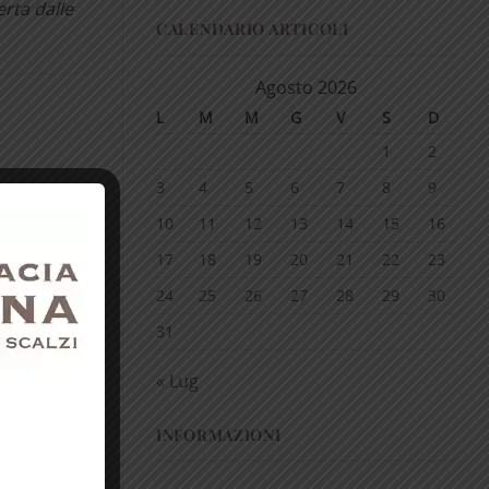
erta dalle
CALENDARIO ARTICOLI
Agosto 2026
L
M
M
G
V
S
D
1
2
3
4
5
6
7
8
9
10
11
12
13
14
15
16
17
18
19
20
21
22
23
er depurare
24
25
26
27
28
29
30
anismo!
31
« Lug
INFORMAZIONI