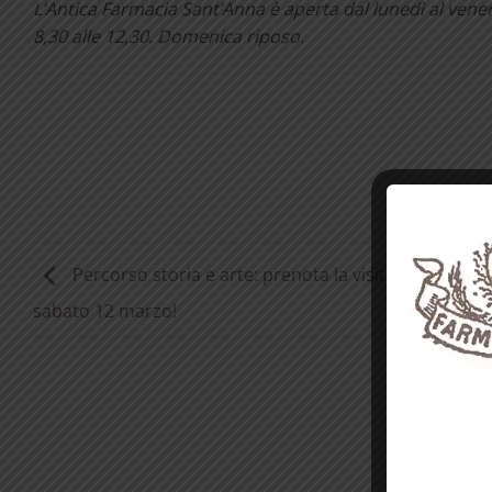
L’Antica Farmacia Sant’Anna è aperta dal lunedì al venerdì
8,30 alle 12,30. Domenica riposo.
Percorso storia e arte: prenota la visita guidata gra
sabato 12 marzo!