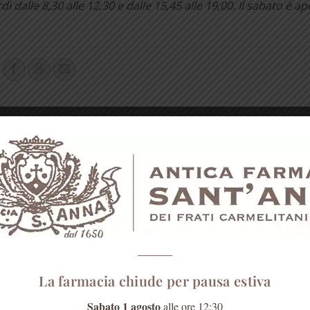
 dalle 8,30 alle 12,30 e dalle 15,45 alle 19,00. Il sabato è ap
Gennaio mese detox: erbe e consigli p
tuita di
l’org
La farmacia chiude per pausa estiva
Sabato 1 agosto
alle ore 12:30