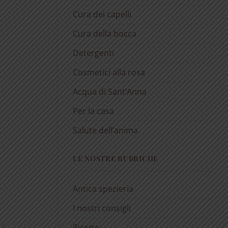
Cura dei capelli
Cura della bocca
Detergenti
Cosmetici alla rosa
Acqua di Sant’Anna
Per la casa
Salute dell’anima
LE NOSTRE RUBRICHE
Antica spezieria
I nostri consigli
Ricette