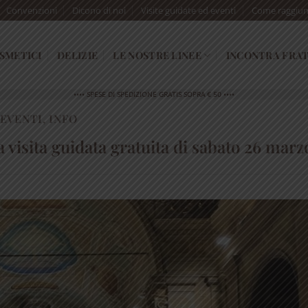
Convenzioni
Dicono di noi
Visite guidate ed eventi
Come raggiun
SMETICI
DELIZIE
LE NOSTRE LINEE
INCONTRA FRAT
•••• SPESE DI SPEDIZIONE GRATIS SOPRA € 50 ••••
EVENTI
,
INFO
a visita guidata gratuita di sabato 26 marz