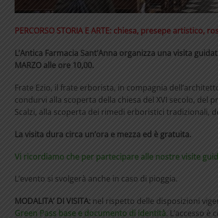
PERCORSO STORIA E ARTE: chiesa, presepe artistico, ros
L’Antica Farmacia Sant’Anna organizza una visita guidat
MARZO alle ore 10,00.
Frate Ezio, il frate erborista, in compagnia dell’architett
condurvi alla scoperta della chiesa del XVI secolo, del p
Scalzi, alla scoperta dei rimedi erboristici tradizionali, d
La visita dura circa un’ora e mezza ed è gratuita.
Vi ricordiamo che per partecipare alle nostre visite gui
L’evento si svolgerà anche in caso di pioggia.
MODALITA’ DI VISITA:
nel rispetto delle disposizioni vigen
Green Pass base e documento di identità
. L’accesso è