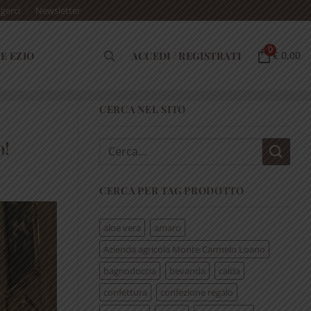
gerci
Newsletter
0
E EZIO
ACCEDI / REGISTRATI
€ 0,00
CERCA NEL SITO
o!
Cerca:
CERCA PER TAG PRODOTTO
aloe vera
amaro
Azienda agricola Monte Carmelo Loano
bagnodoccia
bevanda
calda
confettura
confezione regalo