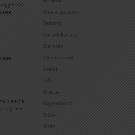
Alimenti
 suggestiva
Antica spezieria
nsuete
Bellezza
Cura della casa
Curiosità
Dicono di noi
stante
Eventi
Info
Ricette
rma o anche
Suggerimenti
are, grazie!
Video
Visite