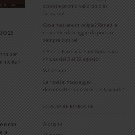
sconti e promo validi solo in
farmacia!
Cosa mettere in valigia? Rimedi e
cosmetici da viaggio da portare
ATO 26
sempre con te!
L’Antica Farmacia Sant’Anna sarà
’Anna per
chiusa dal 3 al 22 agosto!
armelitani
Whatsapp
La ricetta: massaggio
decontratturante Arnica e Lavanda!
LE NOSTRE RUBRICHE
Aforismi
ne e con
e la