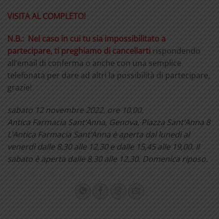
VISITA AL COMPLETO!
N.B.: Nel caso in cui tu sia impossibilitato a
partecipare, ti preghiamo di cancellarti
rispondendo
all’email di conferma o anche con una semplice
telefonata per dare ad altri la possibilità di partecipare,
grazie!
sabato 12 novembre 2022, ore 10,00.
Antica Farmacia Sant’Anna,
Genova, Piazza Sant’Anna 8
L’Antica Farmacia Sant’Anna è aperta dal lunedì al
venerdì dalle 8,30 alle 12,30 e dalle 15,45 alle 19,00. Il
sabato è aperta dalle 8,30 alle 12,30. Domenica riposo.