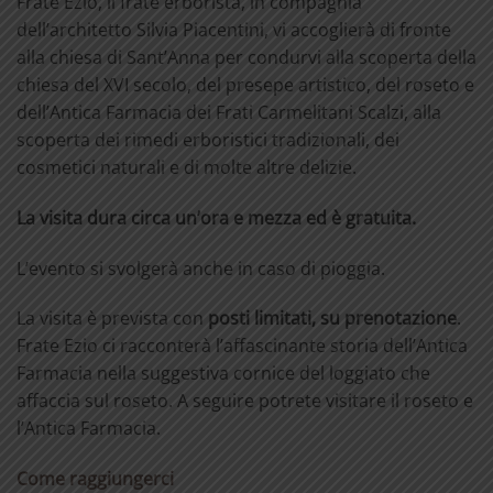
Frate Ezio, il frate erborista, in compagnia
dell’architetto Silvia Piacentini, vi accoglierà di fronte
alla chiesa di Sant’Anna per condurvi alla scoperta della
chiesa del XVI secolo, del presepe artistico, del roseto e
dell’Antica Farmacia dei Frati Carmelitani Scalzi, alla
scoperta dei rimedi erboristici tradizionali, dei
cosmetici naturali e di molte altre delizie.
La visita dura circa un’ora e mezza ed è gratuita.
L’evento si svolgerà anche in caso di pioggia.
La visita è prevista con
posti limitati, su prenotazione
.
Frate Ezio ci racconterà l’affascinante storia dell’Antica
Farmacia nella suggestiva cornice del loggiato che
affaccia sul roseto. A seguire potrete visitare il roseto e
l’Antica Farmacia.
Come raggiungerci