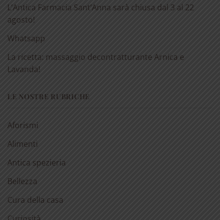
L’Antica Farmacia Sant’Anna sarà chiusa dal 3 al 22
agosto!
Whatsapp
La ricetta: massaggio decontratturante Arnica e
Lavanda!
LE NOSTRE RUBRICHE
Aforismi
Alimenti
Antica spezieria
Bellezza
Cura della casa
Curiosità