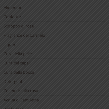
Alimentari
Confetture
Sciroppo di rose
Fragranze del Carmelo
Liquori
Cura della pelle
Cura dei capelli
Cura della bocca
Detergenti
Cosmetici alla rosa
Acqua di Sant’Anna