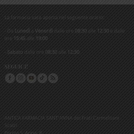
La farmacia sarà aperta nel seguente orario:
- Da
Lunedì
a
Venerdì
dalle ore
08:30
alle
12:30
e dalle
ore
15:45
alle
19:00
-
Sabato
dalle ore
08:30
alle
12:30
SEGUICI!
ANTICA FARMACIA SANT'ANNA dei Frati Carmelitani
Scalzi
Piazza S. Anna, 8