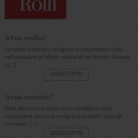
Sei un medico?
I prodotti erboristici svolgono un importante ruolo
nell'attenuare gli effetti collaterali dei farmaci. Aiutano
a [...]
LEGGI TUTTO
Sei un esercente?
Molti dei nostri prodotti sono vendibili in altre
erboristerie, farmacie e negozi di prodotti naturali.
Forniamo, [...]
LEGGI TUTTO