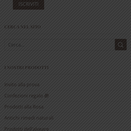
CERCA NEL SITO
Cerca:
I NOSTRI PRODOTTI
Invito alla prova
Confezioni regalo 🎁
Prodotti alla Rosa
Antichi rimedi naturali
Prodotti dell’alveare