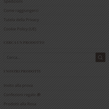
Spedizioni
Come raggiungerci
Tutela della Privacy
Cookie Policy (UE)
CERCA UN PRODOTTO
Cerca:
I NOSTRI PRODOTTI
Invito alla prova
Confezioni regalo 🎁
Prodotti alla Rosa