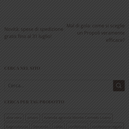
Mal di gola: come si sceglie
Novità: spese di spedizione
un Propoli veramente
gratis fino al 31 luglio!
efficace?
CERCA NEL SITO
Cerca:
CERCA PER TAG PRODOTTO
aloe vera
amaro
Azienda agricola Monte Carmelo Loano
bagnodoccia
bevanda
calda
confettura
confezione regalo