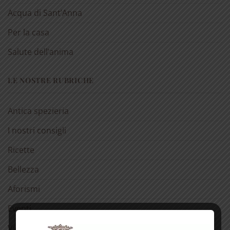
Acqua di Sant’Anna
Per la casa
Salute dell’anima
LE NOSTRE RUBRICHE
Antica spezieria
I nostri consigli
Ricette
Bellezza
Aforismi
Eventi
Video