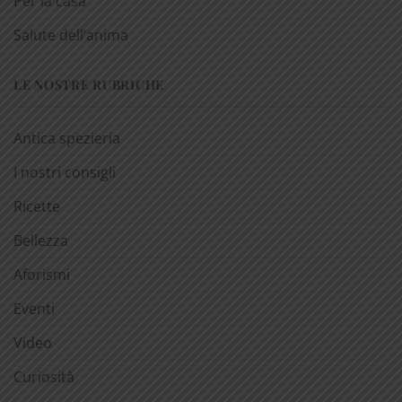
Per la casa
Salute dell’anima
LE NOSTRE RUBRICHE
Antica spezieria
I nostri consigli
Ricette
Bellezza
Aforismi
Eventi
Video
Curiosità