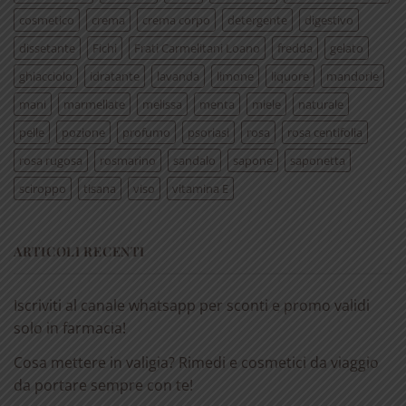
cosmetico
crema
crema corpo
detergente
digestivo
dissetante
Fichi
Frati Carmelitani Loano
fredda
gelato
ghiacciolo
idratante
lavanda
limone
liquore
mandorle
mani
marmellate
melissa
menta
miele
naturale
pelle
pozione
profumo
psoriasi
rosa
rosa centifolia
rosa rugosa
rosmarino
sandalo
sapone
saponetta
sciroppo
tisana
viso
vitamina E
ARTICOLI RECENTI
Iscriviti al canale whatsapp per sconti e promo validi
solo in farmacia!
Cosa mettere in valigia? Rimedi e cosmetici da viaggio
da portare sempre con te!