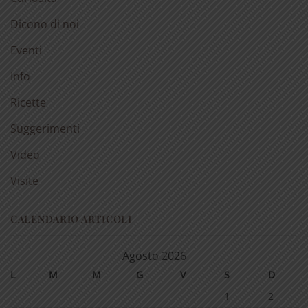
Dicono di noi
Eventi
Info
Ricette
Suggerimenti
Video
Visite
CALENDARIO ARTICOLI
Agosto 2026
L
M
M
G
V
S
D
1
2