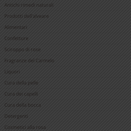
Antichi rimedi naturali
Prodotti dell’alveare
Alimentari
Confetture
Sciroppo di rose
Fragranze del Carmelo
Liquori
Cura della pelle
Cura dei capelli
Cura della bocca
Detergenti
Cosmetici alla rosa