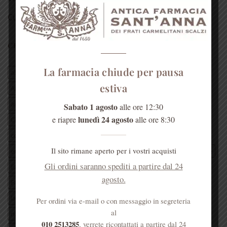
Curiosità
CERCA PER TAG ARTICOLI
La farmacia chiude per pausa
aloe vera
antica farmacia monastica
estiva
Antica Farmacia Sant'Anna
Antica Farmacia Sant'Anna Genova
anticafarmaciasantannagenova
antica farmacia s’Anna
Sabato 1 agosto
alle ore 12:30
lunedì 24 agosto
e riapre
alle ore 8:30
Chiesa di santAnna
Convento di Sant'Anna Genova
cosa fare a genova
eleuterococco
erba officinale
Il sito rimane aperto per i vostri acquisti
erboristeria
erboristeria dei frati
erboristeria Genova
estate
Gli ordini saranno spediti a partire dal 24
Ezio Battaglia
farmacia dei frati
farmacia Genova
agosto.
Farmacia S’Anna
frate Ezio
Genova
genovamorethanthis
lavanda
Liguria
mal di gola
miele
Monica di Loreto
Per ordini via e-mail o con messaggio in segreteria
al
natale
padre Ezio
padri carmelitani scalzi
pianta
010 2513285
, verrete ricontattati a partire dal 24