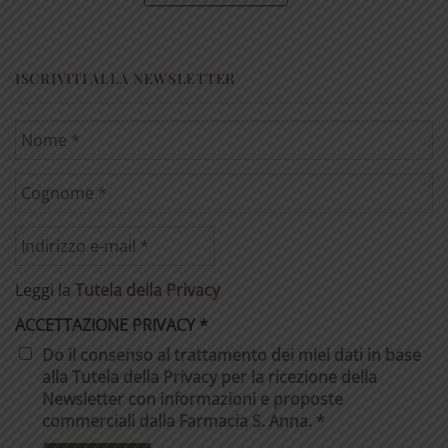
ISCRIVITI ALLA NEWSLETTER
Leggi la
Tutela della Privacy
ACCETTAZIONE PRIVACY
*
Do il consenso al trattamento dei miei dati in base
alla Tutela della Privacy per la ricezione della
Newsletter con informazioni e proposte
commerciali dalla Farmacia S. Anna. *