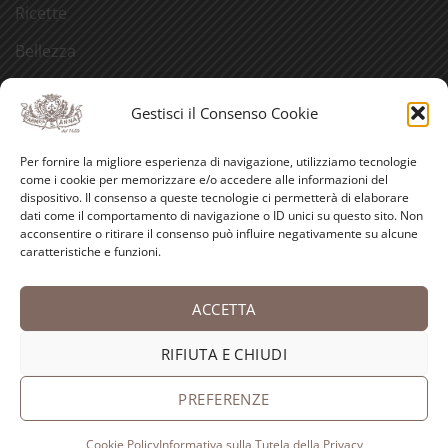
Ricette
Bellezza
Aforismi
Gestisci il Consenso Cookie
Eventi
Per fornire la migliore esperienza di navigazione, utilizziamo tecnologie
Video
come i cookie per memorizzare e/o accedere alle informazioni del
dispositivo. Il consenso a queste tecnologie ci permetterà di elaborare
Curiosità
dati come il comportamento di navigazione o ID unici su questo sito. Non
acconsentire o ritirare il consenso può influire negativamente su alcune
caratteristiche e funzioni.
Credits
ACCETTA
PayPal
Visa
MasterCard
American
Postepay
Bank
Express
Transfer
RIFIUTA E CHIUDI
Copyright 2026 ©
Antica Farmacia-Erboristeria Sant'Anna
dei Frati Carmelitani Scalzi
PREFERENZE
Cookie Policy
Informativa sulla Tutela della Privacy