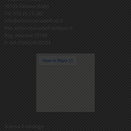
16125 Genova (Italy)
Tel. 010 25 13 285
info@
erboristeriadeifrati.it
Pec:
erboristeriadeifrati@
pec.it
Reg. imprese 73188
P. IVA IT00624930103
Scarica il catalogo