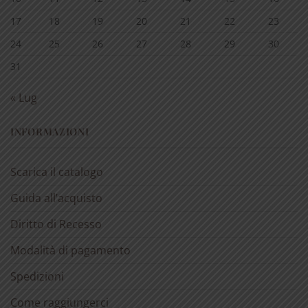
17
18
19
20
21
22
23
24
25
26
27
28
29
30
31
« Lug
INFORMAZIONI
Scarica il catalogo
Guida all’acquisto
Diritto di Recesso
Modalità di pagamento
Spedizioni
Come raggiungerci