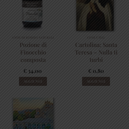
ANTICHI RIMEDI NATURALI
COSE UTILI
Pozione di
Cartolina: Santa
Finocchio
Teresa – Nulla ti
composta
turbi
€
34,00
€
0,80
AGGIUNGI
AGGIUNGI