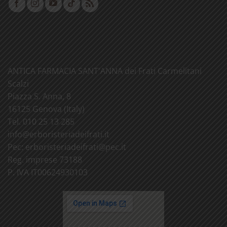
ANTICA FARMACIA SANT'ANNA dei Frati Carmelitani
Scalzi
Piazza S. Anna, 8
16125 Genova (Italy)
Tel. 010 25 13 285
info@
erboristeriadeifrati.it
Pec:
erboristeriadeifrati@
pec.it
Reg. imprese 73188
P. IVA IT00624930103