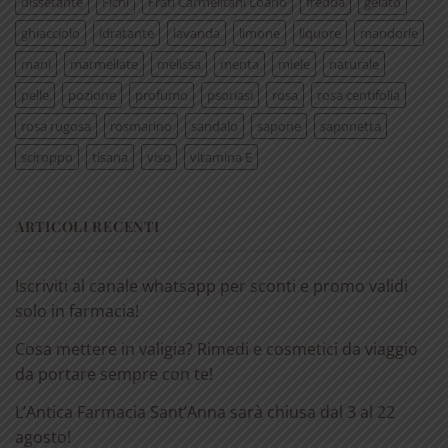
dissetante
Fichi
Frati Carmelitani Loano
fredda
gelato
ghiacciolo
idratante
lavanda
limone
liquore
mandorle
mani
marmellate
melissa
menta
miele
naturale
pelle
pozione
profumo
psoriasi
rosa
rosa centifolia
rosa rugosa
rosmarino
sandalo
sapone
saponetta
sciroppo
tisana
viso
vitamina E
ARTICOLI RECENTI
Iscriviti al canale whatsapp per sconti e promo validi
solo in farmacia!
Cosa mettere in valigia? Rimedi e cosmetici da viaggio
da portare sempre con te!
L’Antica Farmacia Sant’Anna sarà chiusa dal 3 al 22
agosto!