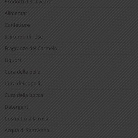
Prodotti dell’alveare
Alimentari
Confetture
Sciroppo di rose
Fragranze del Carmelo
Liquori
Cura della pelle
Cura dei capelli
Cura della bocca
Detergenti
Cosmetici alla rosa
Acqua di Sant’Anna