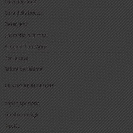
Cura dei capelli
Cura della bocca
Detergenti
Cosmetici alla rosa
Acqua di Sant’Anna
Per la casa
Salute dell’anima
LE NOSTRE RUBRICHE
Antica spezieria
I nostri consigli
Ricette