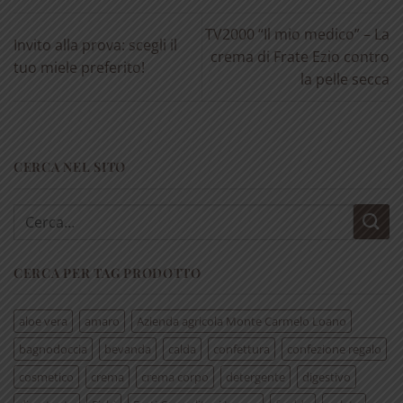
TV2000 “Il mio medico” – La
Invito alla prova: scegli il
crema di Frate Ezio contro
tuo miele preferito!
la pelle secca
CERCA NEL SITO
Cerca:
CERCA PER TAG PRODOTTO
aloe vera
amaro
Azienda agricola Monte Carmelo Loano
bagnodoccia
bevanda
calda
confettura
confezione regalo
cosmetico
crema
crema corpo
detergente
digestivo