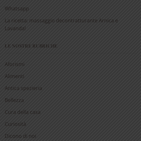
Whatsapp
La ricetta: massaggio decontratturante Arnica e
Lavanda!
LE NOSTRE RUBRICHE
Aforismi
Alimenti
Antica spezieria
Bellezza
Cura della casa
Curiosità
Dicono di noi