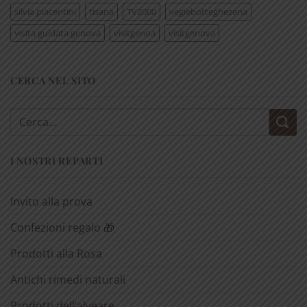
silvia piacentini
tisana
TV2000
vegiebotteghezena
visita guidata genova
visitgenoa
visitgenova
CERCA NEL SITO
Cerca:
I NOSTRI REPARTI
Invito alla prova
Confezioni regalo 🎁
Prodotti alla Rosa
Antichi rimedi naturali
Prodotti dell’alveare