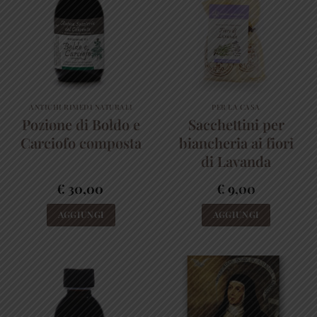
ANTICHI RIMEDI NATURALI
PER LA CASA
Pozione di Boldo e
Sacchettini per
Carciofo composta
biancheria ai fiori
di Lavanda
€
30,00
€
9,00
AGGIUNGI
AGGIUNGI