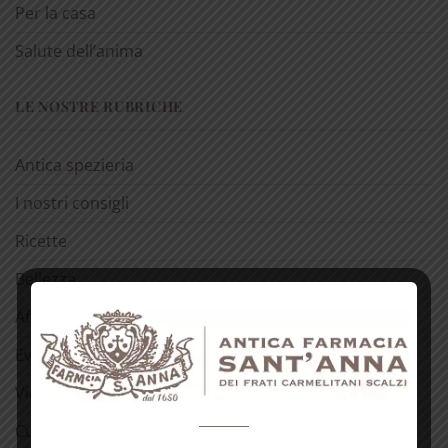
Per la casa
Salute dell’anima
LE NOSTRE RUBRICHE
Antica spezieria
I nostri consigli
Ricette
Bellezza
Aforismi
Eventi
Video
Curiosità