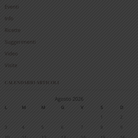
Eventi
Info
Ricette
Suggerimenti
Video
Visite
CALENDARIO ARTICOLI
Agosto 2026
L
M
M
G
V
S
D
1
2
3
4
5
6
7
8
9
10
11
12
13
14
15
16