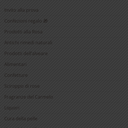
Invito alla prova
Confezioni regalo 🎁
Prodotti alla Rosa
Antichi rimedi naturali
Prodotti dell’alveare
Alimentari
Confetture
Sciroppo di rose
Fragranze del Carmelo
Liquori
Cura della pelle