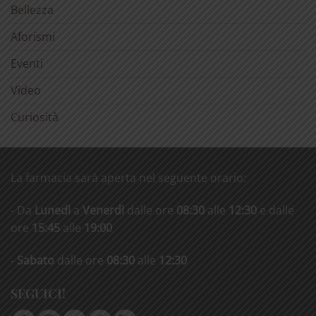
Bellezza
Aforismi
Eventi
Video
Curiosità
La farmacia sarà aperta nel seguente orario:
- Da
Lunedì
a
Venerdì
dalle ore
08:30
alle
12:30
e dalle
ore
15:45
alle
19:00
-
Sabato
dalle ore
08:30
alle
12:30
SEGUICI!