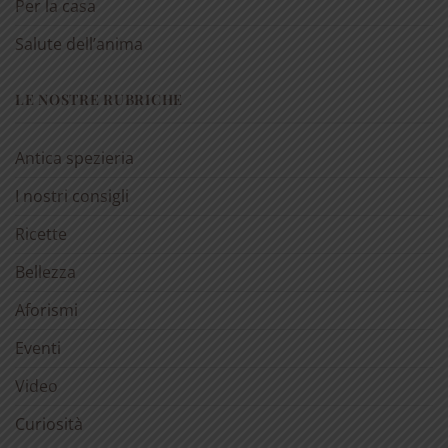
Per la casa
Salute dell’anima
LE NOSTRE RUBRICHE
Antica spezieria
I nostri consigli
Ricette
Bellezza
Aforismi
Eventi
Video
Curiosità