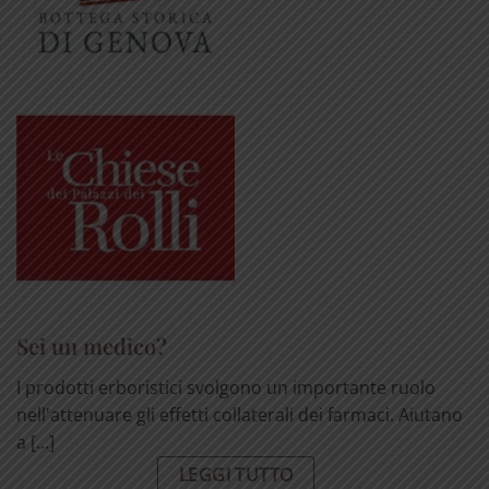
Sei un medico?
I prodotti erboristici svolgono un importante ruolo
nell'attenuare gli effetti collaterali dei farmaci. Aiutano
a [...]
LEGGI TUTTO