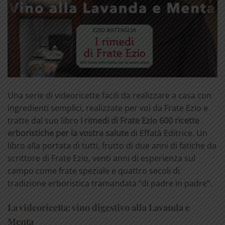
Una serie di videoricette facili da realizzare a casa con
ingredienti semplici, realizzate per voi da Frate Ezio e
tratte dal suo libro
I rimedi di Frate Ezio 600 ricette
erboristiche per la vostra salute
di Effatà Editrice. Un
libro alla portata di tutti, frutto di due anni di fatiche da
scrittore di Frate Ezio, venti anni di esperienza sul
campo come frate speziale e quattro secoli di
tradizione erboristica tramandata “di padre in padre”.
La videoricetta: vino digestivo alla Lavanda e
Menta