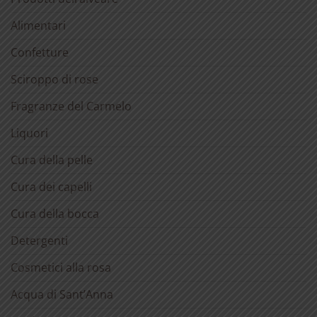
Alimentari
Confetture
Sciroppo di rose
Fragranze del Carmelo
Liquori
Cura della pelle
Cura dei capelli
Cura della bocca
Detergenti
Cosmetici alla rosa
Acqua di Sant’Anna