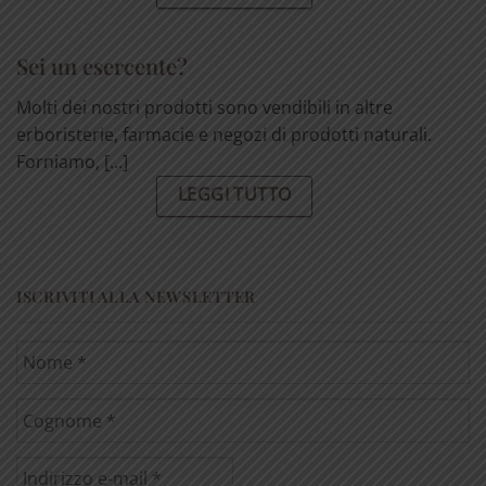
Sei un esercente?
Molti dei nostri prodotti sono vendibili in altre
erboristerie, farmacie e negozi di prodotti naturali.
Forniamo, [...]
LEGGI TUTTO
ISCRIVITI ALLA NEWSLETTER