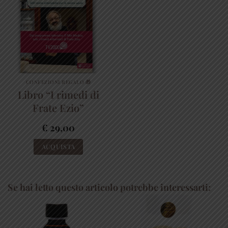
CONFEZIONI REGALO 🎁
Libro “I rimedi di
Frate Ezio”
€
29,00
ACQUISTA
Se hai letto questo articolo potrebbe interessarti: