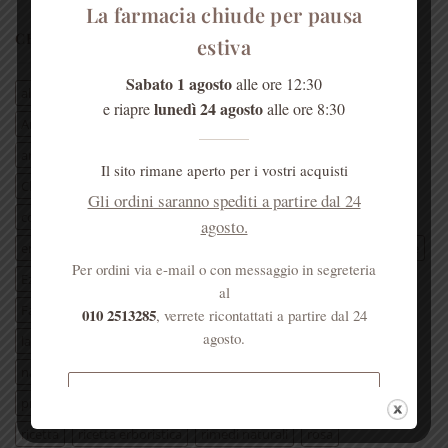
La farmacia chiude per pausa
CERCA PER TAG ARTICOLI
estiva
Sabato 1 agosto
alle ore 12:30
aloe vera
antica farmacia monastica
lunedì 24 agosto
e riapre
alle ore 8:30
Antica Farmacia Sant'Anna
Antica Farmacia Sant'Anna Genova
anticafarmaciasantannagenova
antica farmacia s’Anna
Il sito rimane aperto per i vostri acquisti
Chiesa di santAnna
Convento di Sant'Anna Genova
Gli ordini saranno spediti a partire dal 24
cosa fare a genova
eleuterococco
erba officinale
agosto.
erboristeria
erboristeria dei frati
erboristeria Genova
estate
Per ordini via e-mail o con messaggio in segreteria
Ezio Battaglia
farmacia dei frati
farmacia Genova
al
Farmacia S’Anna
frate Ezio
Genova
genovamorethanthis
010 2513285
, verrete ricontattati a partire dal 24
agosto.
lavanda
Liguria
mal di gola
miele
Monica di Loreto
natale
padre Ezio
padri carmelitani scalzi
pianta
Spedizione gratuita per ordini
presepe di SantAnna
prodotto erboristico
raffreddore
superiori a € 50
ricetta
ricetta erboristica
rimedi naturali
rosa