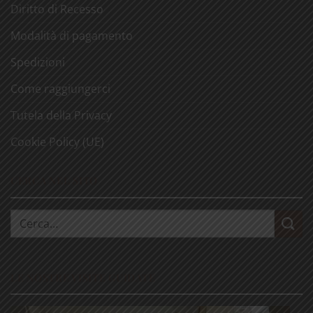
Diritto di Recesso
Modalità di pagamento
Spedizioni
Come raggiungerci
Tutela della Privacy
Cookie Policy (UE)
CERCA NEL SITO
Cerca:
LE NOSTRE VISITE GUIDATE