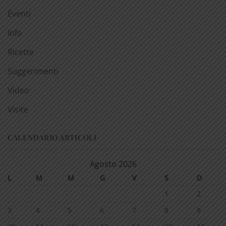
Eventi
Info
Ricette
Suggerimenti
Video
Visite
CALENDARIO ARTICOLI
Agosto 2026
L
M
M
G
V
S
D
1
2
3
4
5
6
7
8
9