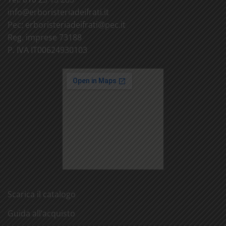
info@
erboristeriadeifrati.it
Pec:
erboristeriadeifrati@
pec.it
Reg. imprese 73188
P. IVA IT00624930103
Scarica il catalogo
Guida all’acquisto