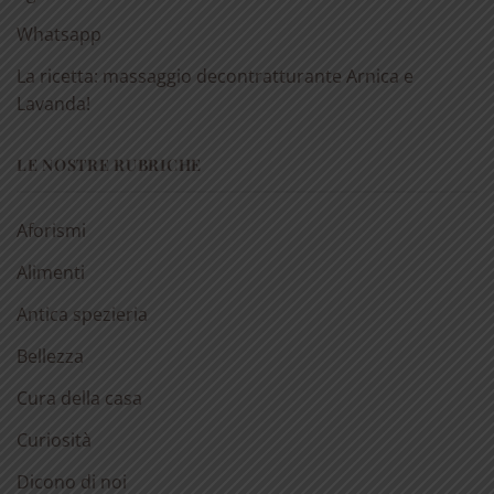
Whatsapp
La ricetta: massaggio decontratturante Arnica e
Lavanda!
LE NOSTRE RUBRICHE
Aforismi
Alimenti
Antica spezieria
Bellezza
Cura della casa
Curiosità
Dicono di noi