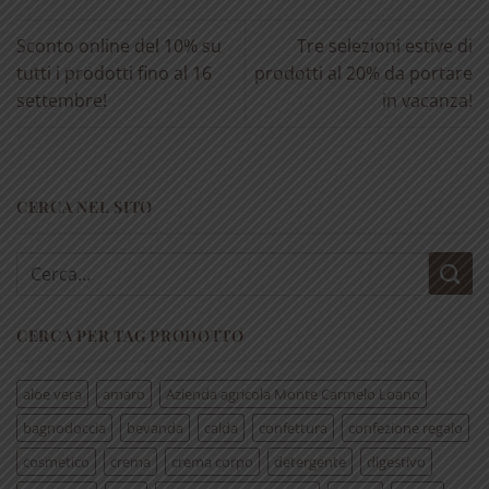
Sconto online del 10% su
Tre selezioni estive di
tutti i prodotti fino al 16
prodotti al 20% da portare
settembre!
in vacanza!
CERCA NEL SITO
Cerca:
CERCA PER TAG PRODOTTO
aloe vera
amaro
Azienda agricola Monte Carmelo Loano
bagnodoccia
bevanda
calda
confettura
confezione regalo
cosmetico
crema
crema corpo
detergente
digestivo