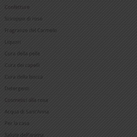
Confetture
Sciroppo di rose
Fragranze del Carmelo
Liquori
Cura della pelle
Cura dei capelli
Cura della bocca
Detergenti
Cosmetici alla rosa
Acqua di Sant’Anna
Per la casa
Salute dell’anima