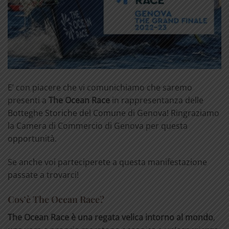
E’ con piacere che vi comunichiamo che saremo
presenti a
The Ocean Race
in rappresentanza delle
Botteghe Storiche del Comune di Genova! Ringraziamo
la Camera di Commercio di Genova per questa
opportunità.
Se anche voi parteciperete a questa manifestazione
passate a trovarci!
Cos’è The Ocean Race?
The Ocean Race è una regata velica intorno al mondo
,