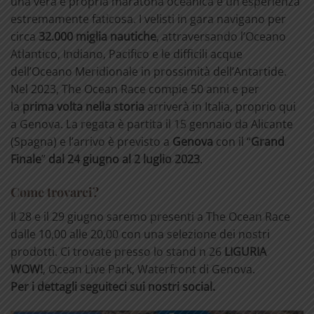
una vera e propria maratona oceanica e un’esperienza
estremamente faticosa. I velisti in gara navigano per
circa
32.000 miglia nautiche
, attraversando l’Oceano
Atlantico, Indiano, Pacifico e le difficili acque
dell’Oceano Meridionale in prossimità dell’Antartide.
Nel 2023, The Ocean Race compie 50 anni e per
la
prima volta nella storia
arriverà in Italia, proprio qui
a Genova. La regata è partita il 15 gennaio da Alicante
(Spagna) e l’arrivo è previsto a
Genova
con il “
Grand
Finale
”
dal 24 giugno al 2 luglio 2023
.
Come trovarci?
Il 28 e il 29 giugno saremo presenti a The Ocean Race
dalle 10,00 alle 20,00 con una selezione dei nostri
prodotti. Ci trovate presso lo stand n 26
LIGURIA
WOW!
, Ocean Live Park, Waterfront di Genova.
Per i dettagli seguiteci sui nostri social.