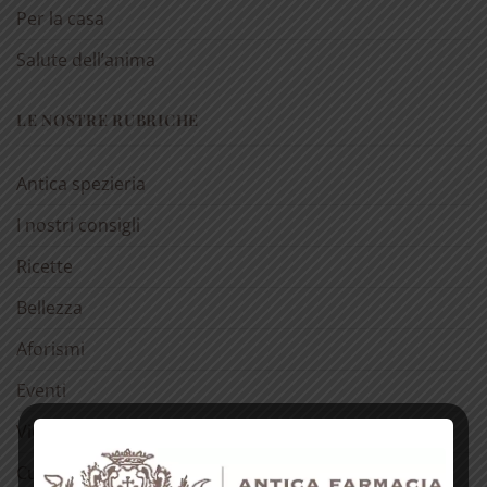
Per la casa
Salute dell’anima
LE NOSTRE RUBRICHE
Antica spezieria
I nostri consigli
Ricette
Bellezza
Aforismi
Eventi
Video
Curiosità