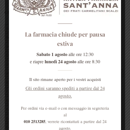
CERCA PER TAG ARTICOLI
aloe vera
antica farmacia monastica
La farmacia chiude per pausa
Antica Farmacia Sant'Anna
Antica Farmacia Sant'Anna Genova
estiva
anticafarmaciasantannagenova
antica farmacia s’Anna
Sabato 1 agosto
alle ore 12:30
Chiesa di santAnna
Convento di Sant'Anna Genova
lunedì 24 agosto
e riapre
alle ore 8:30
cosa fare a genova
eleuterococco
erba officinale
erboristeria
erboristeria dei frati
erboristeria Genova
estate
Il sito rimane aperto per i vostri acquisti
Ezio Battaglia
farmacia dei frati
farmacia Genova
Gli ordini saranno spediti a partire dal 24
Farmacia S’Anna
frate Ezio
Genova
genovamorethanthis
agosto.
lavanda
Liguria
mal di gola
miele
Monica di Loreto
Per ordini via e-mail o con messaggio in segreteria
natale
padre Ezio
padri carmelitani scalzi
pianta
al
presepe di SantAnna
prodotto erboristico
raffreddore
010 2513285
, verrete ricontattati a partire dal 24
ricetta
ricetta erboristica
rimedi naturali
rosa
agosto.