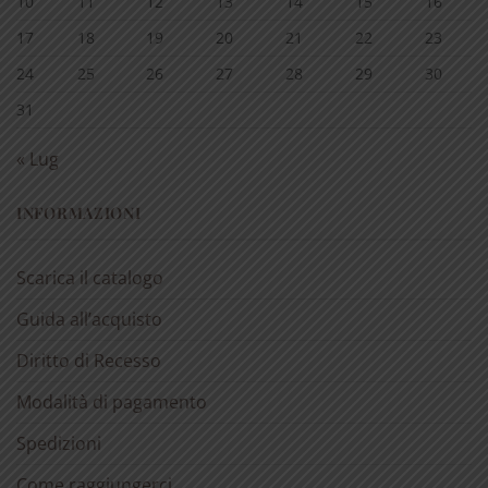
10
11
12
13
14
15
16
17
18
19
20
21
22
23
24
25
26
27
28
29
30
31
« Lug
INFORMAZIONI
Scarica il catalogo
Guida all’acquisto
Diritto di Recesso
Modalità di pagamento
Spedizioni
Come raggiungerci