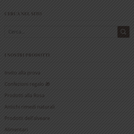
CERCA NEL SITO
Cerca:
I NOSTRI PRODOTTI
Invito alla prova
Confezioni regalo 🎁
Prodotti alla Rosa
Antichi rimedi naturali
Prodotti dell’alveare
Alimentari