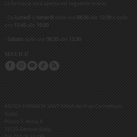
La farmacia sarà aperta nel seguente orario:
- Da
Lunedì
a
Venerdì
dalle ore
08:30
alle
12:30
e dalle
ore
15:45
alle
19:00
-
Sabato
dalle ore
08:30
alle
12:30
SEGUICI!
ANTICA FARMACIA SANT'ANNA dei Frati Carmelitani
Scalzi
Piazza S. Anna, 8
16125 Genova (Italy)
Tel. 010 25 13 285