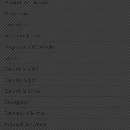
Prodotti dell’alveare
Alimentari
Confetture
Sciroppo di rose
Fragranze del Carmelo
Liquori
Cura della pelle
Cura dei capelli
Cura della bocca
Detergenti
Cosmetici alla rosa
Acqua di Sant’Anna