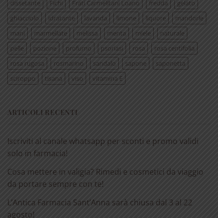
dissetante
Fichi
Frati Carmelitani Loano
fredda
gelato
ghiacciolo
idratante
lavanda
limone
liquore
mandorle
mani
marmellate
melissa
menta
miele
naturale
pelle
pozione
profumo
psoriasi
rosa
rosa centifolia
rosa rugosa
rosmarino
sandalo
sapone
saponetta
sciroppo
tisana
viso
vitamina E
ARTICOLI RECENTI
Iscriviti al canale whatsapp per sconti e promo validi
solo in farmacia!
Cosa mettere in valigia? Rimedi e cosmetici da viaggio
da portare sempre con te!
L’Antica Farmacia Sant’Anna sarà chiusa dal 3 al 22
agosto!