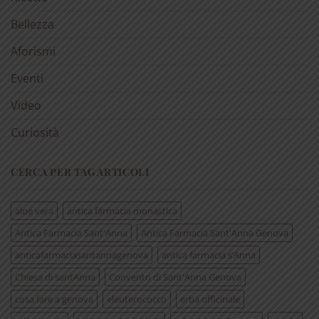
Bellezza
Aforismi
Eventi
Video
Curiosità
CERCA PER TAG ARTICOLI
aloe vera
antica farmacia monastica
Antica Farmacia Sant'Anna
Antica Farmacia Sant'Anna Genova
anticafarmaciasantannagenova
antica farmacia s’Anna
Chiesa di santAnna
Convento di Sant'Anna Genova
cosa fare a genova
eleuterococco
erba officinale