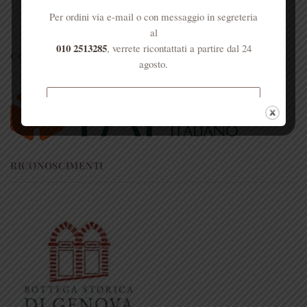
Per ordini via e-mail o con messaggio in segreteria
al
010 2513285
, verrete ricontattati a partire dal 24
CONVENZIONI
agosto.
Spedizione gratuita per ordini
superiori a € 50
RICONOSCIMENTI