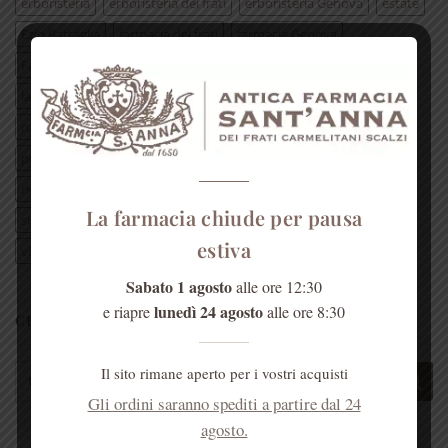
erboristeria
erboristeria dei frati
erboristeria Genova
estate
Ezio Battaglia
farmacia dei frati
farmacia Genova
Farmacia S’Anna
frate Ezio
Genova
genovamorethanthis
lavanda
Liguria
mal di gola
miele
Monica di Loreto
natale
padre Ezio
padri carmelitani scalzi
pianta
presepe di SantAnna
prodotto erboristico
raffreddore
ricetta
ricetta erboristica
rimedi naturali
rosa
La farmacia chiude per pausa
silvia piacentini
tisana
TV2000
vegiebotteghezena
estiva
visita guidata genova
visitgenoa
visitgenova
Sabato 1 agosto
alle ore 12:30
lunedì 24 agosto
e riapre
alle ore 8:30
CERCA NEL SITO
Cerca:
Il sito rimane aperto per i vostri acquisti
Gli ordini saranno spediti a partire dal 24
agosto.