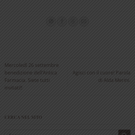
Mercoledì 26 settembre
benedizione dell’Antica
Agisci con il cuore! Parola
Farmacia. Siete tutti
di Alda Merini.
invitati!!
CERCA NEL SITO
Cerca: