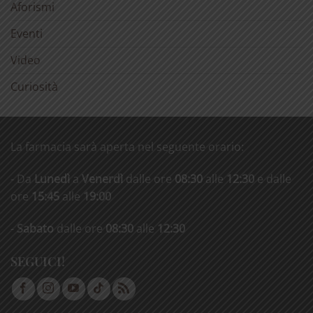
Aforismi
Eventi
Video
Curiosità
La farmacia sarà aperta nel seguente orario:
- Da
Lunedì
a
Venerdì
dalle ore
08:30
alle
12:30
e dalle
ore
15:45
alle
19:00
-
Sabato
dalle ore
08:30
alle
12:30
SEGUICI!