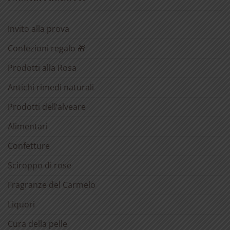
Invito alla prova
Confezioni regalo 🎁
Prodotti alla Rosa
Antichi rimedi naturali
Prodotti dell’alveare
Alimentari
Confetture
Sciroppo di rose
Fragranze del Carmelo
Liquori
Cura della pelle