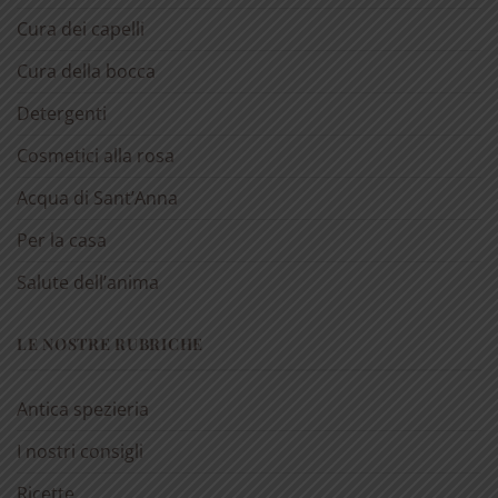
Cura dei capelli
Cura della bocca
Detergenti
Cosmetici alla rosa
Acqua di Sant’Anna
Per la casa
Salute dell’anima
LE NOSTRE RUBRICHE
Antica spezieria
I nostri consigli
Ricette