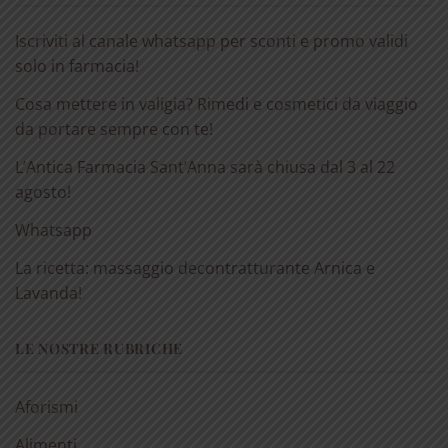
Iscriviti al canale whatsapp per sconti e promo validi
solo in farmacia!
Cosa mettere in valigia? Rimedi e cosmetici da viaggio
da portare sempre con te!
L’Antica Farmacia Sant’Anna sarà chiusa dal 3 al 22
agosto!
Whatsapp
La ricetta: massaggio decontratturante Arnica e
Lavanda!
LE NOSTRE RUBRICHE
Aforismi
Alimenti