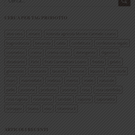
CERCA PER TAG PRODOTTO
aloe vera
amaro
Azienda agricola Monte Carmelo Loano
bagnodoccia
bevanda
calda
confettura
confezione regalo
cosmetico
crema
crema corpo
detergente
digestivo
dissetante
Fichi
Frati Carmelitani Loano
fredda
gelato
ghiacciolo
idratante
lavanda
limone
liquore
mandorle
mani
marmellate
melissa
menta
miele
naturale
pelle
pozione
profumo
psoriasi
rosa
rosa centifolia
rosa rugosa
rosmarino
sandalo
sapone
saponetta
sciroppo
tisana
viso
vitamina E
ARTICOLI RECENTI