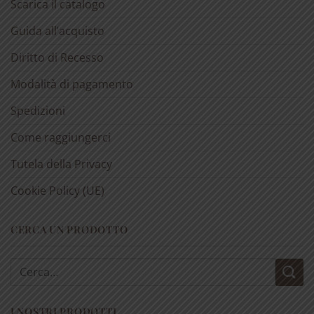
Scarica il catalogo
Guida all’acquisto
Diritto di Recesso
Modalità di pagamento
Spedizioni
Come raggiungerci
Tutela della Privacy
Cookie Policy (UE)
CERCA UN PRODOTTO
Cerca:
I NOSTRI PRODOTTI