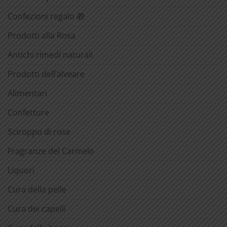
Confezioni regalo 🎁
Prodotti alla Rosa
Antichi rimedi naturali
Prodotti dell’alveare
Alimentari
Confetture
Sciroppo di rose
Fragranze del Carmelo
Liquori
Cura della pelle
Cura dei capelli