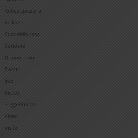
Antica spezieria
Bellezza
Cura della casa
Curiosità
Dicono di noi
Eventi
Info
Ricette
Suggerimenti
Video
Visite