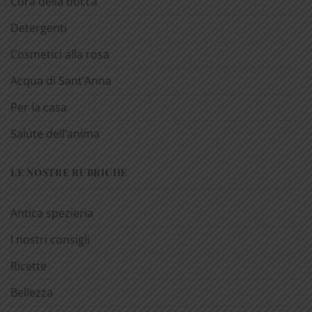
Cura della bocca
Detergenti
Cosmetici alla rosa
Acqua di Sant’Anna
Per la casa
Salute dell’anima
LE NOSTRE RUBRICHE
Antica spezieria
I nostri consigli
Ricette
Bellezza