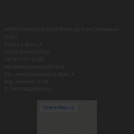
ANTICA FARMACIA SANT'ANNA dei Frati Carmelitani
Scalzi
Piazza S. Anna, 8
16125 Genova (Italy)
Tel. 010 25 13 285
info@
erboristeriadeifrati.it
Pec:
erboristeriadeifrati@
pec.it
Reg. imprese 73188
P. IVA IT00624930103