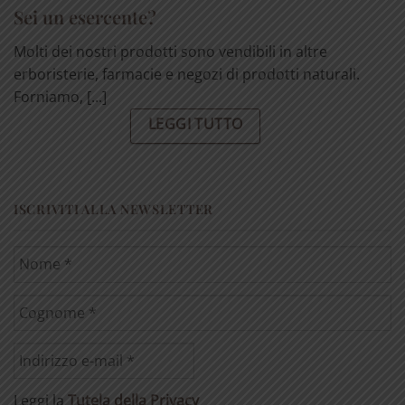
Sei un esercente?
Molti dei nostri prodotti sono vendibili in altre
erboristerie, farmacie e negozi di prodotti naturali.
Forniamo, [...]
LEGGI TUTTO
ISCRIVITI ALLA NEWSLETTER
Leggi la
Tutela della Privacy