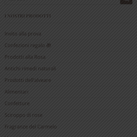
I NOSTRI PRODOTTI
Invito alla prova
Confezioni regalo 🎁
Prodotti alla Rosa
Antichi rimedi naturali
Prodotti dell’alveare
Alimentari
Confetture
Sciroppo di rose
Fragranze del Carmelo