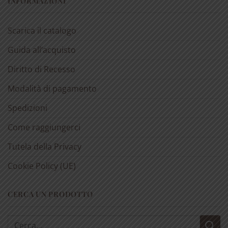
INFORMAZIONI
Scarica il catalogo
Guida all’acquisto
Diritto di Recesso
Modalità di pagamento
Spedizioni
Come raggiungerci
Tutela della Privacy
Cookie Policy (UE)
CERCA UN PRODOTTO
Cerca: