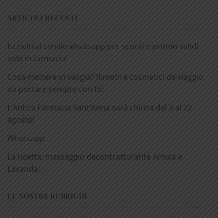
ARTICOLI RECENTI
Iscriviti al canale whatsapp per sconti e promo validi
solo in farmacia!
Cosa mettere in valigia? Rimedi e cosmetici da viaggio
da portare sempre con te!
L’Antica Farmacia Sant’Anna sarà chiusa dal 3 al 22
agosto!
Whatsapp
La ricetta: massaggio decontratturante Arnica e
Lavanda!
LE NOSTRE RUBRICHE