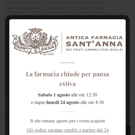
cosa fare a genova
eleuterococco
erba officinale
erboristeria
erboristeria dei frati
erboristeria Genova
estate
Ezio Battaglia
farmacia dei frati
farmacia Genova
Farmacia S’Anna
frate Ezio
Genova
genovamorethanthis
lavanda
Liguria
mal di gola
miele
Monica di Loreto
natale
padre Ezio
padri carmelitani scalzi
pianta
presepe di SantAnna
prodotto erboristico
raffreddore
La farmacia chiude per pausa
ricetta
ricetta erboristica
rimedi naturali
rosa
estiva
silvia piacentini
tisana
TV2000
vegiebotteghezena
visita guidata genova
visitgenoa
visitgenova
Sabato 1 agosto
alle ore 12:30
lunedì 24 agosto
e riapre
alle ore 8:30
CERCA NEL SITO
Il sito rimane aperto per i vostri acquisti
Cerca:
Gli ordini saranno spediti a partire dal 24