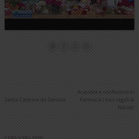
Acquista e confeziona in
Santa Caterina da Genova
Farmacia i tuoi regali di
Natale!
CERCA NEL SITO