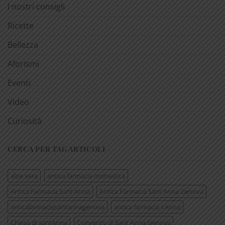
I nostri consigli
Ricette
Bellezza
Aforismi
Eventi
Video
Curiosità
CERCA PER TAG ARTICOLI
aloe vera
antica farmacia monastica
Antica Farmacia Sant'Anna
Antica Farmacia Sant'Anna Genova
anticafarmaciasantannagenova
antica farmacia s’Anna
Chiesa di santAnna
Convento di Sant'Anna Genova