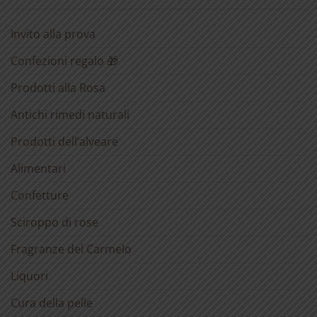
Invito alla prova
Confezioni regalo 🎁
Prodotti alla Rosa
Antichi rimedi naturali
Prodotti dell’alveare
Alimentari
Confetture
Sciroppo di rose
Fragranze del Carmelo
Liquori
Cura della pelle