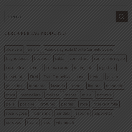
Cerca:
CERCA PER TAG PRODOTTO
aloe vera
amaro
Azienda agricola Monte Carmelo Loano
bagnodoccia
bevanda
calda
confettura
confezione regalo
cosmetico
crema
crema corpo
detergente
digestivo
dissetante
Fichi
Frati Carmelitani Loano
fredda
gelato
ghiacciolo
idratante
lavanda
limone
liquore
mandorle
mani
marmellate
melissa
menta
miele
naturale
pelle
pozione
profumo
psoriasi
rosa
rosa centifolia
rosa rugosa
rosmarino
sandalo
sapone
saponetta
sciroppo
tisana
viso
vitamina E