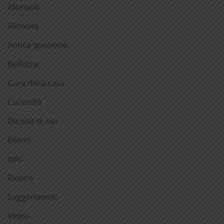
Aforismi
Alimenti
Antica spezieria
Bellezza
Cura della casa
Curiosità
Dicono di noi
Eventi
Info
Ricette
Suggerimenti
Video