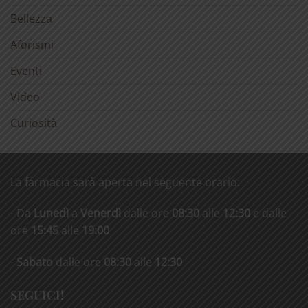
Bellezza
Aforismi
Eventi
Video
Curiosità
La farmacia sarà aperta nel seguente orario:
- Da
Lunedì
a
Venerdì
dalle ore
08:30
alle
12:30
e dalle
ore
15:45
alle
19:00
-
Sabato
dalle ore
08:30
alle
12:30
SEGUICI!