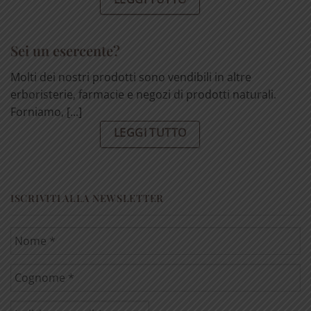
Sei un esercente?
Molti dei nostri prodotti sono vendibili in altre
erboristerie, farmacie e negozi di prodotti naturali.
Forniamo, [...]
LEGGI TUTTO
ISCRIVITI ALLA NEWSLETTER