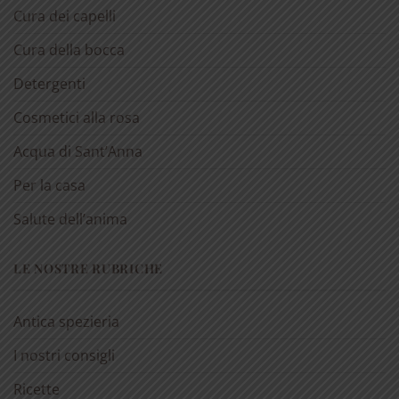
Cura dei capelli
Cura della bocca
Detergenti
Cosmetici alla rosa
Acqua di Sant’Anna
Per la casa
Salute dell’anima
LE NOSTRE RUBRICHE
Antica spezieria
I nostri consigli
Ricette