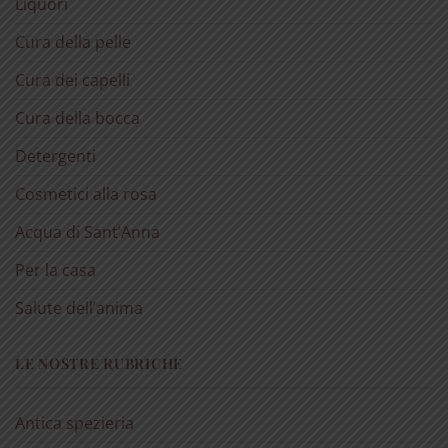
Liquori
Cura della pelle
Cura dei capelli
Cura della bocca
Detergenti
Cosmetici alla rosa
Acqua di Sant’Anna
Per la casa
Salute dell’anima
LE NOSTRE RUBRICHE
Antica spezieria