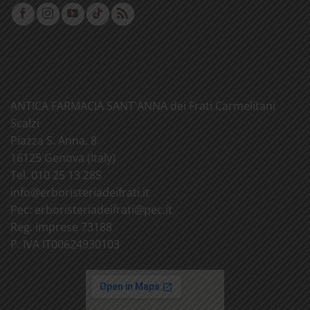
ANTICA FARMACIA SANT'ANNA dei Frati Carmelitani
Scalzi
Piazza S. Anna, 8
16125 Genova (Italy)
Tel. 010 25 13 285
info@
erboristeriadeifrati.it
Pec:
erboristeriadeifrati@
pec.it
Reg. imprese 73188
P. IVA IT00624930103