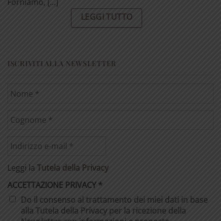
Forniamo, [...]
LEGGI TUTTO
ISCRIVITI ALLA NEWSLETTER
Leggi la
Tutela della Privacy
ACCETTAZIONE PRIVACY
*
Do il consenso al trattamento dei miei dati in base
alla Tutela della Privacy per la ricezione della