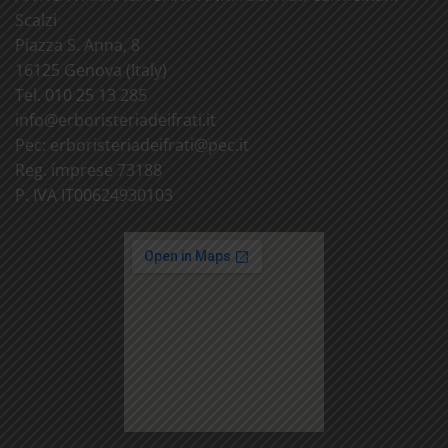
Scalzi
Piazza S. Anna, 8
16125 Genova (Italy)
Tel. 010 25 13 285
info@
erboristeriadeifrati.it
Pec:
erboristeriadeifrati@
pec.it
Reg. imprese 73188
P. IVA IT00624930103