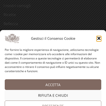
I nostri consigli
Ricette
Bellezza
Aforismi
Gestisci il Consenso Cookie
Eventi
Per fornire la migliore esperienza di navigazione, utilizziamo tecnologie
Video
come i cookie per memorizzare e/o accedere alle informazioni del
dispositivo. Il consenso a queste tecnologie ci permetterà di elaborare
Curiosità
dati come il comportamento di navigazione o ID unici su questo sito. Non
acconsentire o ritirare il consenso può influire negativamente su alcune
caratteristiche e funzioni.
Credits
ACCETTA
PayPal
Visa
MasterCard
American
Postepay
Bank
Express
Transfer
RIFIUTA E CHIUDI
Copyright 2026 ©
Antica Farmacia-Erboristeria Sant'Anna
dei Frati Carmelitani Scalzi
PREFERENZE