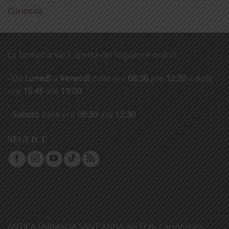
Curiosità
La farmacia sarà aperta nel seguente orario:
- Da
Lunedì
a
Venerdì
dalle ore
08:30
alle
12:30
e dalle
ore
15:45
alle
19:00
-
Sabato
dalle ore
08:30
alle
12:30
SEGUICI!
ANTICA FARMACIA SANT'ANNA dei Frati Carmelitani