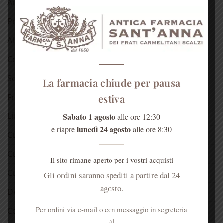
Antichi rimedi naturali
Prodotti dell’alveare
Alimentari
Confetture
Sciroppo di rose
La farmacia chiude per pausa
Fragranze del Carmelo
estiva
Liquori
Sabato 1 agosto
alle ore 12:30
lunedì 24 agosto
e riapre
alle ore 8:30
Cura della pelle
Cura dei capelli
Il sito rimane aperto per i vostri acquisti
Cura della bocca
Gli ordini saranno spediti a partire dal 24
agosto.
Detergenti
Per ordini via e-mail o con messaggio in segreteria
Cosmetici alla rosa
al