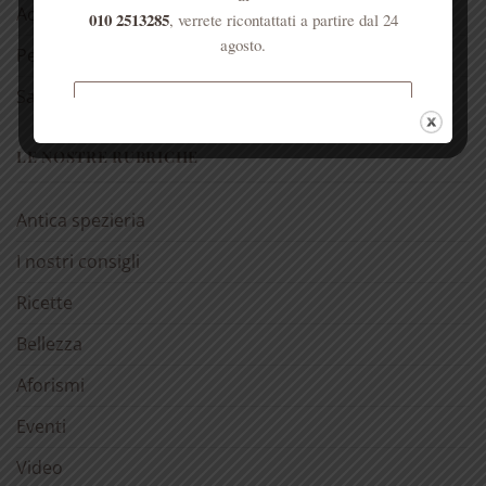
Acqua di Sant’Anna
010 2513285
, verrete ricontattati a partire dal 24
agosto.
Per la casa
Salute dell’anima
Spedizione gratuita per ordini
superiori a € 50
LE NOSTRE RUBRICHE
Antica spezieria
I nostri consigli
Ricette
Bellezza
Aforismi
Eventi
Video