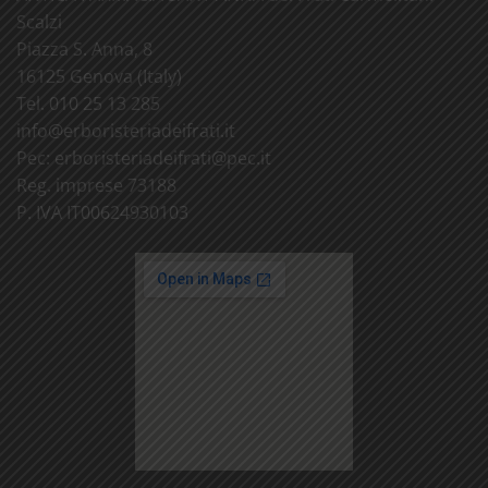
Scalzi
Piazza S. Anna, 8
16125 Genova (Italy)
Tel. 010 25 13 285
info@
erboristeriadeifrati.it
Pec:
erboristeriadeifrati@
pec.it
Reg. imprese 73188
P. IVA IT00624930103