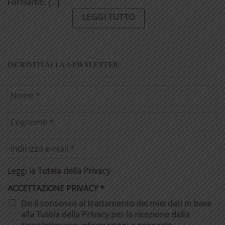
Forniamo, [...]
LEGGI TUTTO
ISCRIVITI ALLA NEWSLETTER
Leggi la
Tutela della Privacy
ACCETTAZIONE PRIVACY
*
Do il consenso al trattamento dei miei dati in base
alla Tutela della Privacy per la ricezione della