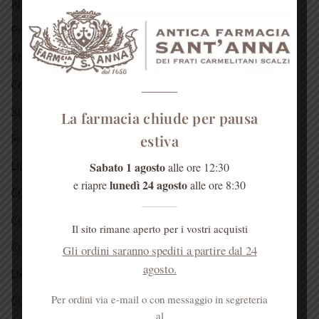
Antichi rimedi naturali
Prodotti dell’alveare
Alimentari
Confetture
Sciroppo di rose
La farmacia chiude per pausa
Fragranze del Carmelo
estiva
Liquori
Sabato 1 agosto
alle ore 12:30
lunedì 24 agosto
e riapre
alle ore 8:30
Cura della pelle
Cura dei capelli
Il sito rimane aperto per i vostri acquisti
Cura della bocca
Gli ordini saranno spediti a partire dal 24
agosto.
Detergenti
Per ordini via e-mail o con messaggio in segreteria
Cosmetici alla rosa
al