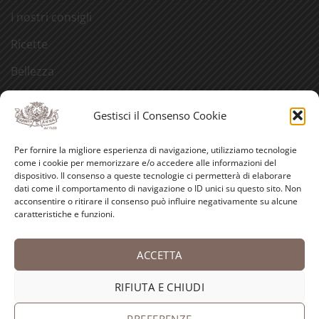
I nostri consigli
Ricette
Bellezza
Aforismi
Gestisci il Consenso Cookie
Eventi
Per fornire la migliore esperienza di navigazione, utilizziamo tecnologie
Video
come i cookie per memorizzare e/o accedere alle informazioni del
dispositivo. Il consenso a queste tecnologie ci permetterà di elaborare
Curiosità
dati come il comportamento di navigazione o ID unici su questo sito. Non
acconsentire o ritirare il consenso può influire negativamente su alcune
caratteristiche e funzioni.
Credits
ACCETTA
PayPal
Visa
MasterCard
American
Postepay
Bank
Express
Transfer
RIFIUTA E CHIUDI
Copyright 2026 ©
Antica Farmacia-Erboristeria Sant'Anna
dei Frati Carmelitani Scalzi
PREFERENZE