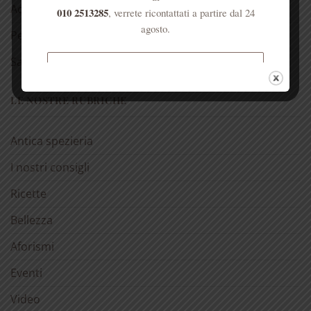
Acqua di Sant’Anna
010 2513285
, verrete ricontattati a partire dal 24
agosto.
Per la casa
Salute dell’anima
Spedizione gratuita per ordini
superiori a € 50
LE NOSTRE RUBRICHE
Antica spezieria
I nostri consigli
Ricette
Bellezza
Aforismi
Eventi
Video