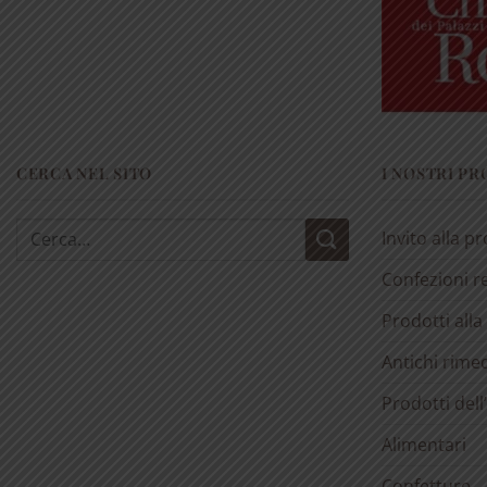
CERCA NEL SITO
I NOSTRI P
Cerca:
Invito alla p
Confezioni r
Prodotti alla
Antichi rimed
Prodotti dell
Alimentari
Confetture