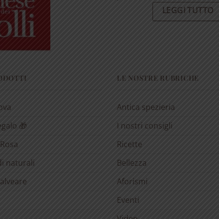
LEGGI TUTTO
RODOTTI
LE NOSTRE RUBRICHE
rova
Antica spezieria
egalo 🎁
I nostri consigli
 Rosa
Ricette
i naturali
Bellezza
’alveare
Aforismi
Eventi
Video