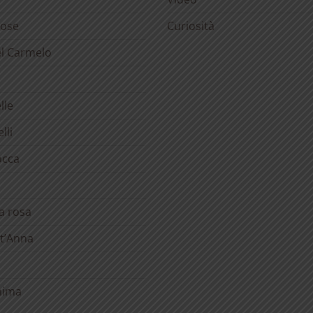
rose
Curiosità
el Carmelo
lle
lli
occa
la rosa
t’Anna
anima