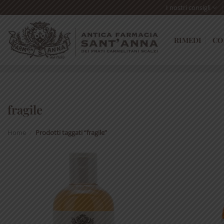
Skip
I nostri consigli
to
content
RIMEDI
CO
fragile
Home
/
Prodotti taggati “fragile”