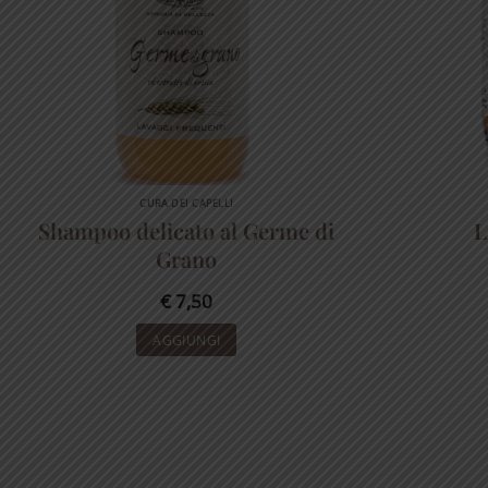
CURA DEI CAPELLI
Shampoo delicato al Germe di
L
Grano
€
7,50
AGGIUNGI