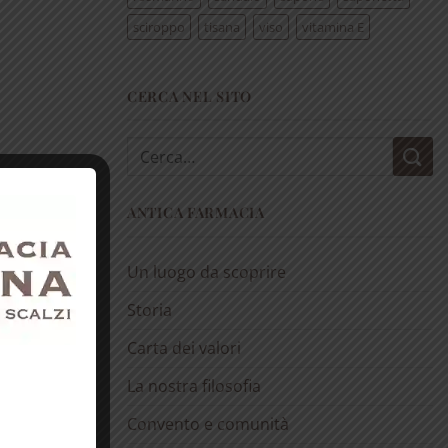
sciroppo
tisana
viso
vitamina E
CERCA NEL SITO
Cerca:
ANTICA FARMACIA
Un luogo da scoprire
Storia
Carta dei valori
La nostra filosofia
Convento e comunità