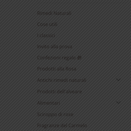
Rimedi Naturali
Cose utili
I classici
Invito alla prova
Confezioni regalo 🎁
Prodotti alla Rosa
Antichi rimedi naturali
Prodotti dell'alveare
Alimentari
Sciroppo di rose
Fragranze del Carmelo