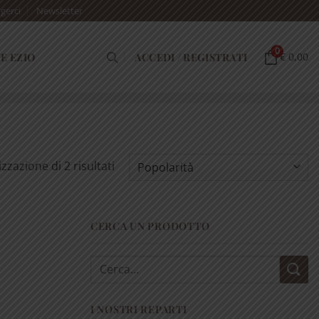
gerci
Newsletter
0
E EZIO
ACCEDI / REGISTRATI
€ 0,00
Popolarità
izzazione di 2 risultati
CERCA UN PRODOTTO
Cerca:
I NOSTRI REPARTI