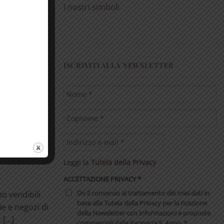
I nostri simboli
ISCRIVITI ALLA NEWSLETTER
ono un
uare gli
i. Aiutano a
Leggi la
Tutela della Privacy
ACCETTAZIONE PRIVACY
*
Do il consenso al trattamento dei miei dati in
no vendibili
base alla Tutela della Privacy per la ricezione
ie e negozi di
della Newsletter con informazioni e proposte
[...]
commerciali dalla Farmacia S. Anna. *