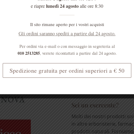
lunedì 24 agosto
e riapre
alle ore 8:30
Il sito rimane aperto per i vostri acquisti
Gli ordini saranno spediti a partire dal 24 agosto.
MENTI
Sei un medico?
Per ordini via e-mail o con messaggio in segreteria al
I prodotti erboristici svolg
010 2513285
, verrete ricontattati a partire dal 24 agosto.
importante ruolo nell'atten
effetti collaterali dei farmac
Spedizione gratuita per ordini superiori a € 50
[...]
LEGGI TUTTO
Sei un esercente?
Molti dei nostri prodotti so
in altre erboristerie, farmac
prodotti naturali. Forniamo, 