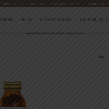
Convenzioni
Dicono di noi
Visite guidate ed eventi
Come raggiun
SMETICI
DELIZIE
LE NOSTRE LINEE
INCONTRA FRAT
•••• SPESE DI SPEDIZIONE GRATIS SOPRA € 50 ••••
Visual