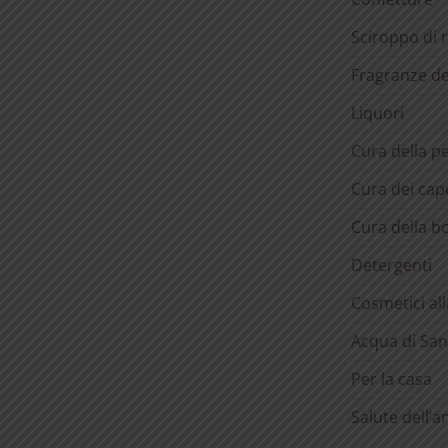
Sciroppo di 
Fragranze d
Liquori
Cura della pe
Cura dei cape
Cura della b
Detergenti
Cosmetici al
Acqua di San
Per la casa
Salute dell’