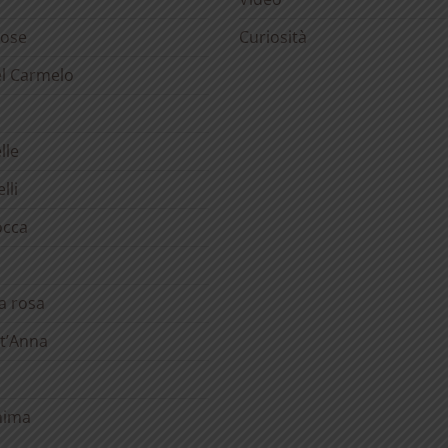
rose
Curiosità
el Carmelo
lle
lli
occa
la rosa
t’Anna
anima