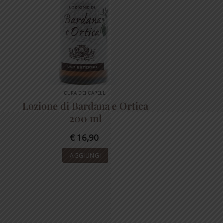
CURA DEI CAPELLI
Lozione di Bardana e Ortica
200 ml
€
16,90
AGGIUNGI