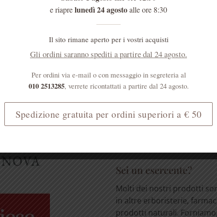
lunedì 24 agosto
e riapre
alle ore 8:30
Il sito rimane aperto per i vostri acquisti
Gli ordini saranno spediti a partire dal 24 agosto.
MENTI
Sei un medico?
Per ordini via e-mail o con messaggio in segreteria al
I prodotti erboristici svolg
010 2513285
, verrete ricontattati a partire dal 24 agosto.
importante ruolo nell'atten
effetti collaterali dei farmac
Spedizione gratuita per ordini superiori a € 50
[...]
LEGGI TUTTO
Sei un esercente?
Molti dei nostri prodotti so
in altre erboristerie, farmac
prodotti naturali. Forniamo, 