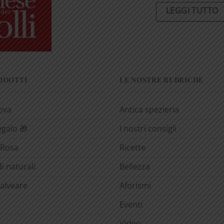
LEGGI TUTTO
RODOTTI
LE NOSTRE RUBRICHE
rova
Antica spezieria
egalo 🎁
I nostri consigli
 Rosa
Ricette
i naturali
Bellezza
’alveare
Aforismi
Eventi
Video