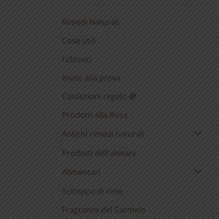
Rimedi Naturali
Cose utili
I classici
Invito alla prova
Confezioni regalo 🎁
Prodotti alla Rosa
Antichi rimedi naturali
Prodotti dell'alveare
Alimentari
Sciroppo di rose
Fragranze del Carmelo