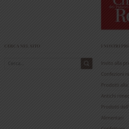
CERCA NEL SITO
I NOSTRI P
Cerca:
Invito alla p
Confezioni r
Prodotti alla
Antichi rimed
Prodotti dell
Alimentari
Confetture