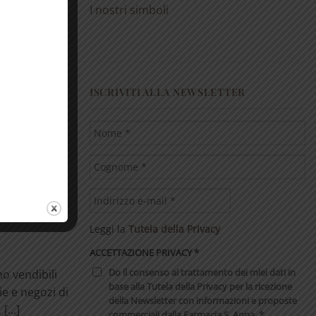
I nostri simboli
ISCRIVITI ALLA NEWSLETTER
ono un
uare gli
i. Aiutano a
Leggi la
Tutela della Privacy
ACCETTAZIONE PRIVACY
*
Do il consenso al trattamento dei miei dati in
no vendibili
base alla Tutela della Privacy per la ricezione
ie e negozi di
della Newsletter con informazioni e proposte
[...]
commerciali dalla Farmacia S. Anna. *