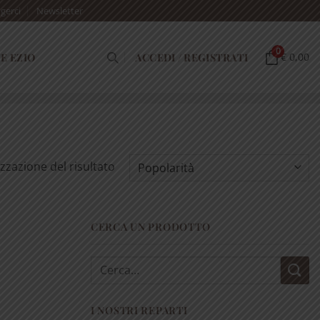
gerci
Newsletter
0
E EZIO
ACCEDI / REGISTRATI
€ 0,00
izzazione del risultato
CERCA UN PRODOTTO
Cerca:
I NOSTRI REPARTI