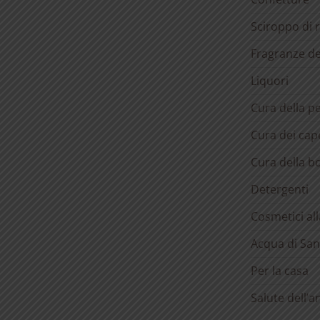
Sciroppo di 
Fragranze d
Liquori
Cura della pe
Cura dei cape
Cura della b
Detergenti
Cosmetici al
Acqua di San
Per la casa
Salute dell’