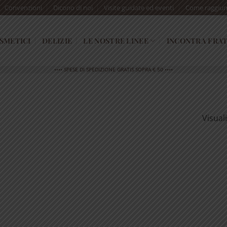
Convenzioni
Dicono di noi
Visite guidate ed eventi
Come raggiun
SMETICI
DELIZIE
LE NOSTRE LINEE
INCONTRA FRAT
•••• SPESE DI SPEDIZIONE GRATIS SOPRA € 50 ••••
Visual