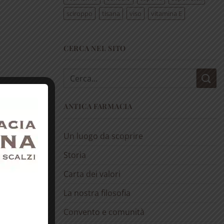
sciroppo
tisana
viso
vitamina E
CERCA NEL SITO
Cerca:
ANTICA FARMACIA
Un luogo da scoprire
Storia
Carta dei valori
La nostra filosofia
Convento e comunità