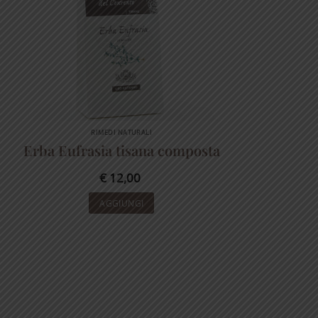
RIMEDI NATURALI
Erba Eufrasia tisana composta
€
12,00
AGGIUNGI