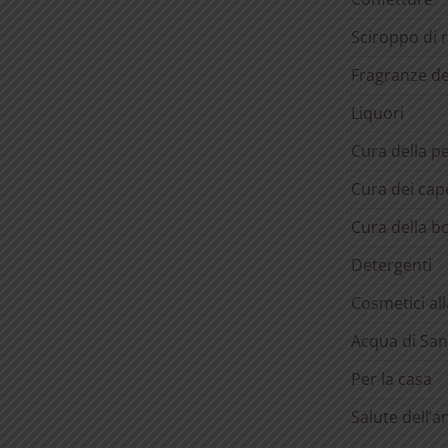
Sciroppo di 
Fragranze d
Liquori
Cura della pe
Cura dei cape
Cura della b
Detergenti
Cosmetici al
Acqua di San
Per la casa
Salute dell’