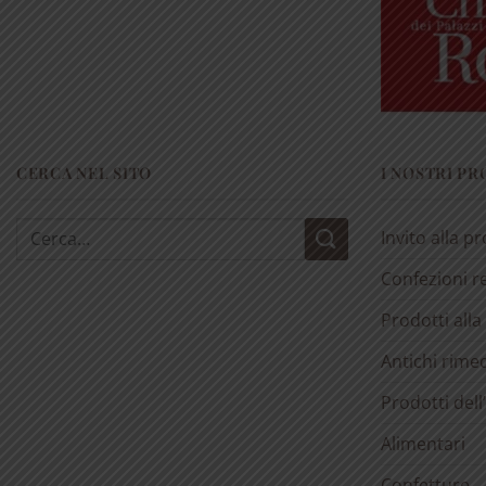
CERCA NEL SITO
I NOSTRI P
Cerca:
Invito alla p
Confezioni r
Prodotti alla
Antichi rimed
Prodotti dell
Alimentari
Confetture