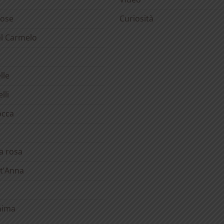
rose
Curiosità
el Carmelo
lle
lli
occa
la rosa
t’Anna
anima