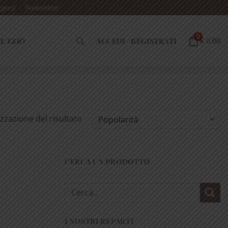
gerci
Newsletter
0
E EZIO
ACCEDI / REGISTRATI
€ 0,00
izzazione del risultato
CERCA UN PRODOTTO
Cerca:
I NOSTRI REPARTI