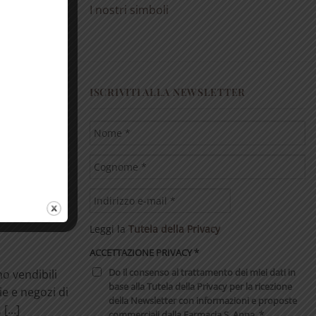
I nostri simboli
ISCRIVITI ALLA NEWSLETTER
ono un
uare gli
i. Aiutano a
Leggi la
Tutela della Privacy
ACCETTAZIONE PRIVACY
*
Do il consenso al trattamento dei miei dati in
no vendibili
base alla Tutela della Privacy per la ricezione
ie e negozi di
della Newsletter con informazioni e proposte
[...]
commerciali dalla Farmacia S. Anna. *