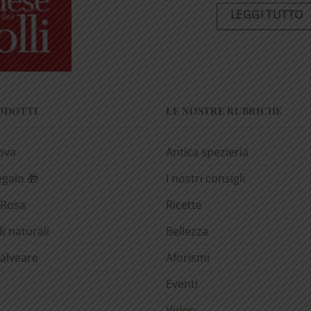
LEGGI TUTTO
RODOTTI
LE NOSTRE RUBRICHE
rova
Antica spezieria
egalo 🎁
I nostri consigli
 Rosa
Ricette
i naturali
Bellezza
’alveare
Aforismi
Eventi
Video