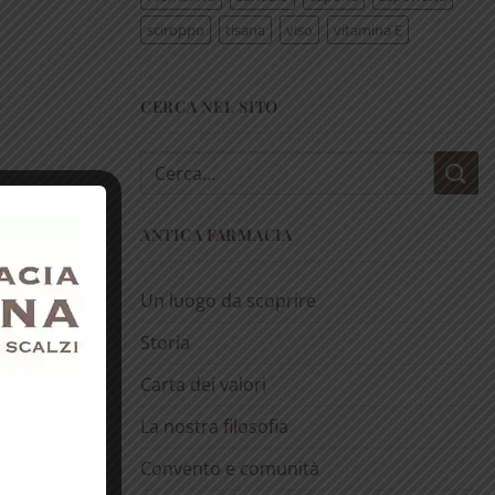
sciroppo
tisana
viso
vitamina E
CERCA NEL SITO
Cerca:
ANTICA FARMACIA
Un luogo da scoprire
Storia
Carta dei valori
La nostra filosofia
Convento e comunità