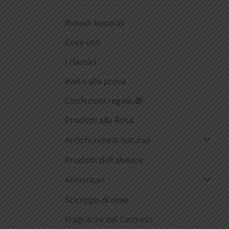
Rimedi Naturali
Cose utili
I classici
Invito alla prova
Confezioni regalo 🎁
Prodotti alla Rosa
Antichi rimedi naturali
Prodotti dell'alveare
Alimentari
Sciroppo di rose
Fragranze del Carmelo