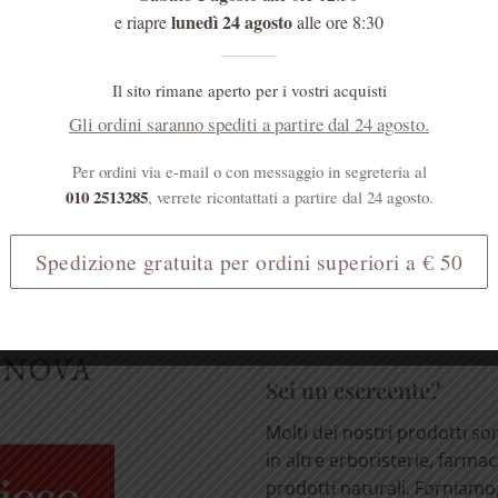
lunedì 24 agosto
e riapre
alle ore 8:30
Il sito rimane aperto per i vostri acquisti
Gli ordini saranno spediti a partire dal 24 agosto.
MENTI
Sei un medico?
Per ordini via e-mail o con messaggio in segreteria al
I prodotti erboristici svolg
010 2513285
, verrete ricontattati a partire dal 24 agosto.
importante ruolo nell'atten
effetti collaterali dei farmac
Spedizione gratuita per ordini superiori a € 50
[...]
LEGGI TUTTO
Sei un esercente?
Molti dei nostri prodotti so
in altre erboristerie, farmac
prodotti naturali. Forniamo, 