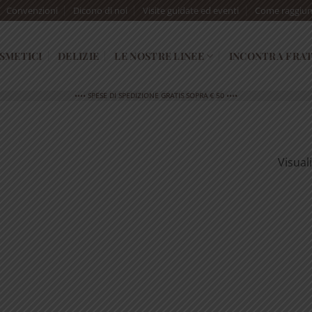
Convenzioni
Dicono di noi
Visite guidate ed eventi
Come raggiun
SMETICI
DELIZIE
LE NOSTRE LINEE
INCONTRA FRAT
•••• SPESE DI SPEDIZIONE GRATIS SOPRA € 50 ••••
Visual