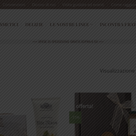
Convenzioni
Dicono di noi
Visite guidate ed eventi
Come raggiun
SMETICI
DELIZIE
LE NOSTRE LINEE
INCONTRA FRAT
•••• SPESE DI SPEDIZIONE GRATIS SOPRA € 50 ••••
Visualizzazione d
In offerta!
-15%