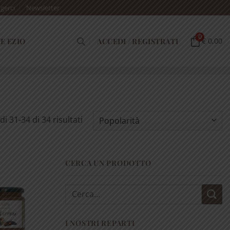
gerci
Newsletter
0
E EZIO
ACCEDI / REGISTRATI
€ 0,00
Popolarità
i 31-34 di 34 risultati
CERCA UN PRODOTTO
Cerca:
I NOSTRI REPARTI