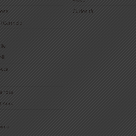
rose
Curiosità
el Carmelo
lle
lli
occa
la rosa
t’Anna
anima