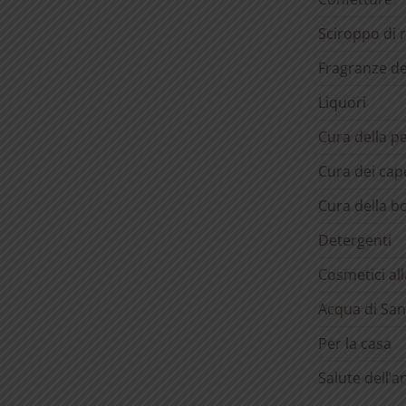
Sciroppo di 
Fragranze d
Liquori
Cura della pe
Cura dei cape
Cura della b
Detergenti
Cosmetici al
Acqua di San
Per la casa
Salute dell’