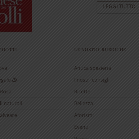
LEGGI TUTTO
RODOTTI
LE NOSTRE RUBRICHE
rova
Antica spezieria
egalo 🎁
I nostri consigli
 Rosa
Ricette
i naturali
Bellezza
’alveare
Aforismi
Eventi
Video