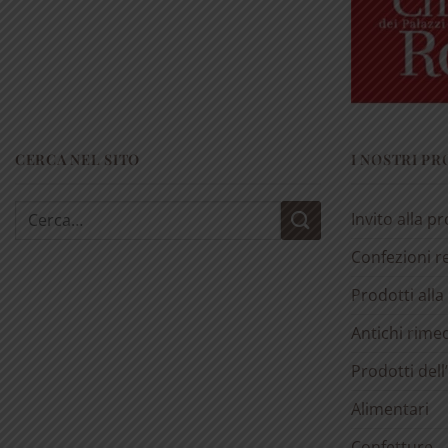
CERCA NEL SITO
I NOSTRI P
Cerca:
Invito alla p
Confezioni r
Prodotti alla
Antichi rimed
Prodotti dell
Alimentari
Confetture