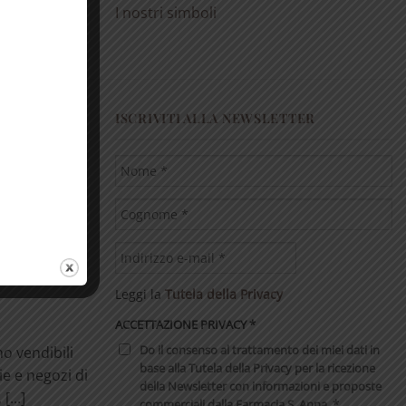
I nostri simboli
ISCRIVITI ALLA NEWSLETTER
ono un
uare gli
i. Aiutano a
Leggi la
Tutela della Privacy
ACCETTAZIONE PRIVACY
*
Do il consenso al trattamento dei miei dati in
no vendibili
base alla Tutela della Privacy per la ricezione
ie e negozi di
della Newsletter con informazioni e proposte
[...]
commerciali dalla Farmacia S. Anna. *