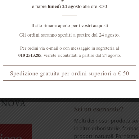
lunedì 24 agosto
e riapre
alle ore 8:30
Il sito rimane aperto per i vostri acquisti
Gli ordini saranno spediti a partire dal 24 agosto.
MENTI
Sei un medico?
Per ordini via e-mail o con messaggio in segreteria al
I prodotti erboristici svolg
010 2513285
, verrete ricontattati a partire dal 24 agosto.
importante ruolo nell'atten
effetti collaterali dei farmac
Spedizione gratuita per ordini superiori a € 50
[...]
LEGGI TUTTO
Sei un esercente?
Molti dei nostri prodotti so
in altre erboristerie, farmac
prodotti naturali. Forniamo, 