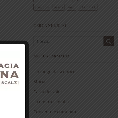
sciroppo
tisana
viso
vitamina E
CERCA NEL SITO
Cerca:
ANTICA FARMACIA
Un luogo da scoprire
Storia
Carta dei valori
La nostra filosofia
Convento e comunità