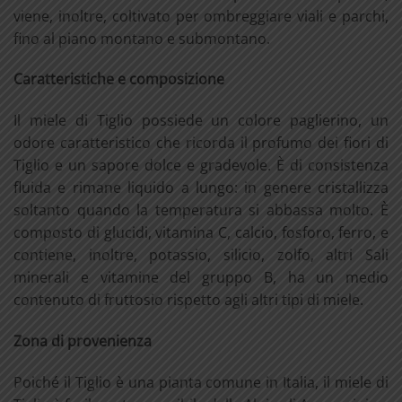
viene, inoltre, coltivato per ombreggiare viali e parchi,
fino al piano montano e submontano.
Caratteristiche e composizione
Il miele di Tiglio possiede un colore paglierino, un
odore caratteristico che ricorda il profumo dei fiori di
Tiglio e un sapore dolce e gradevole. È di consistenza
fluida e rimane liquido a lungo: in genere cristallizza
soltanto quando la temperatura si abbassa molto. È
composto di glucidi, vitamina C, calcio, fosforo, ferro, e
contiene, inoltre, potassio, silicio, zolfo, altri Sali
minerali e vitamine del gruppo B, ha un medio
contenuto di fruttosio rispetto agli altri tipi di miele.
Zona di provenienza
Poiché il Tiglio è una pianta comune in Italia, il miele di