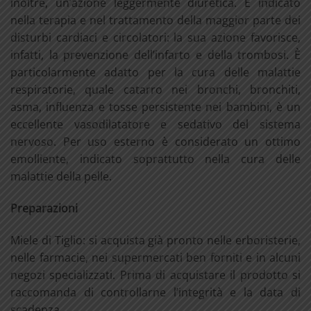
inoltre, un’azione leggermente diuretica. È indicato
nella terapia e nel trattamento della maggior parte dei
disturbi cardiaci e circolatori: la sua azione favorisce,
infatti, la prevenzione dell’infarto e della trombosi. È
particolarmente adatto per la cura delle malattie
respiratorie, quale catarro nei bronchi, bronchiti,
asma, influenza e tosse persistente nei bambini, è un
eccellente vasodilatatore e sedativo del sistema
nervoso. Per uso esterno è considerato un ottimo
emolliente, indicato soprattutto nella cura delle
malattie della pelle.
Preparazioni
Miele di Tiglio: si acquista già pronto nelle erboristerie,
nelle farmacie, nei supermercati ben forniti e in alcuni
negozi specializzati. Prima di acquistare il prodotto si
raccomanda di controllarne l’integrità e la data di
scadenza.