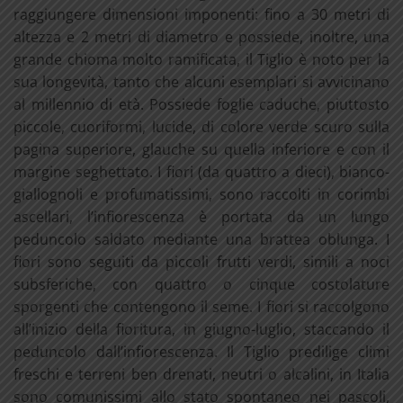
raggiungere dimensioni imponenti: fino a 30 metri di
altezza e 2 metri di diametro e possiede, inoltre, una
grande chioma molto ramificata, il Tiglio è noto per la
sua longevità, tanto che alcuni esemplari si avvicinano
al millennio di età. Possiede foglie caduche, piuttosto
piccole, cuoriformi, lucide, di colore verde scuro sulla
pagina superiore, glauche su quella inferiore e con il
margine seghettato. I fiori (da quattro a dieci), bianco-
giallognoli e profumatissimi, sono raccolti in corimbi
ascellari, l’infiorescenza è portata da un lungo
peduncolo saldato mediante una brattea oblunga. I
fiori sono seguiti da piccoli frutti verdi, simili a noci
subsferiche, con quattro o cinque costolature
sporgenti che contengono il seme. I fiori si raccolgono
all’inizio della fioritura, in giugno-luglio, staccando il
peduncolo dall’infiorescenza. Il Tiglio predilige climi
freschi e terreni ben drenati, neutri o alcalini, in Italia
sono comunissimi allo stato spontaneo nei pascoli,