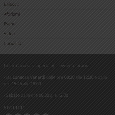
Bellezza
Aforismi
Eventi
Video
Curiosità
La farmacia sarà aperta nel seguente orario:
- Da
Lunedì
a
Venerdì
dalle ore
08:30
alle
12:30
e dalle
ore
15:45
alle
19:00
-
Sabato
dalle ore
08:30
alle
12:30
SEGUICI!