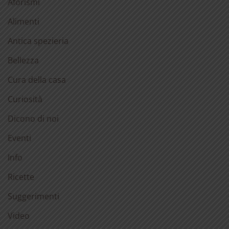
Aforismi
Alimenti
Antica spezieria
Bellezza
Cura della casa
Curiosità
Dicono di noi
Eventi
Info
Ricette
Suggerimenti
Video