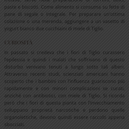
paste e biscotti. Come alimento si consuma su fette di
pane di segale o integrale. Per preparare un’ottima
colazione o una merenda, aggiungere a un vasetto di
yogurt bianco due cucchiaini di miele di Tiglio.
CURIOSITÀ
In passato si credeva che i fiori di Tiglio curassero
l’epilessia e quindi i malati che soffrivano di questo
disturbo venivano tenuti a lungo sotto tali alberi.
Attraverso recenti studi, scienziati americani hanno
scoperto che i bambini con l’influenza guariscono più
rapidamente e con minori complicazioni se curati,
anziché con antibiotici, con miele di Tiglio. Si ricorda
però che i fiori di questa pianta con l’invecchiamento
sviluppano proprietà narcotiche e perdono quelle
organolettiche, devono quindi essere raccolti appena
sbocciati.