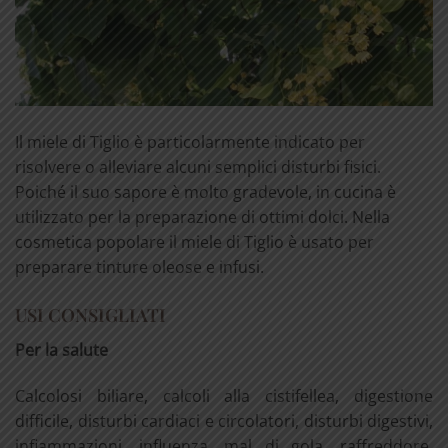
Il miele di Tiglio è particolarmente indicato per
risolvere o alleviare alcuni semplici disturbi fisici.
Poiché il suo sapore è molto gradevole, in cucina è
utilizzato per la preparazione di ottimi dolci. Nella
cosmetica popolare il miele di Tiglio è usato per
preparare tinture oleose e infusi.
USI CONSIGLIATI
Per la salute
Calcolosi biliare, calcoli alla cistifellea, digestione
difficile, disturbi cardiaci e circolatori, disturbi digestivi,
infiammazioni, influenza, mal di gola, raffreddore,