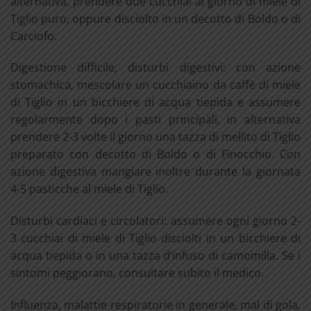
alternativa, prendere due cucchiai al giorno di miele di
Tiglio puro, oppure disciolto in un decotto di Boldo o di
Carciofo.
Digestione difficile, disturbi digestivi: con azione
stomachica, mescolare un cucchiaino da caffè di miele
di Tiglio in un bicchiere di acqua tiepida e assumere
regolarmente dopo i pasti principali, in alternativa
prendere 2-3 volte il giorno una tazza di mellito di Tiglio
preparato con decotto di Boldo o di Finocchio. Con
azione digestiva mangiare inoltre durante la giornata
4-5 pasticche al miele di Tiglio.
Disturbi cardiaci e circolatori: assumere ogni giorno 2-
3 cucchiai di miele di Tiglio disciolti in un bicchiere di
acqua tiepida o in una tazza d’infuso di camomilla. Se i
sintomi peggiorano, consultare subito il medico.
Influenza, malattie respiratorie in generale, mal di gola,