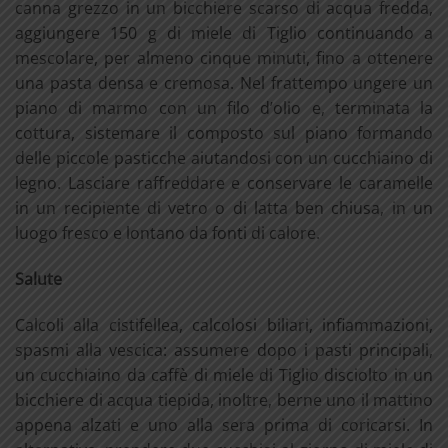
canna grezzo in un bicchiere scarso di acqua fredda,
aggiungere 150 g di miele di Tiglio continuando a
mescolare, per almeno cinque minuti, fino a ottenere
una pasta densa e cremosa. Nel frattempo ungere un
piano di marmo con un filo d’olio e, terminata la
cottura, sistemare il composto sul piano formando
delle piccole pasticche aiutandosi con un cucchiaino di
legno. Lasciare raffreddare e conservare le caramelle
in un recipiente di vetro o di latta ben chiusa, in un
luogo fresco e lontano da fonti di calore.
Salute
Calcoli alla cistifellea, calcolosi biliari, infiammazioni,
spasmi alla vescica: assumere dopo i pasti principali,
un cucchiaino da caffè di miele di Tiglio disciolto in un
bicchiere di acqua tiepida, inoltre, berne uno il mattino
appena alzati e uno alla sera prima di coricarsi. In