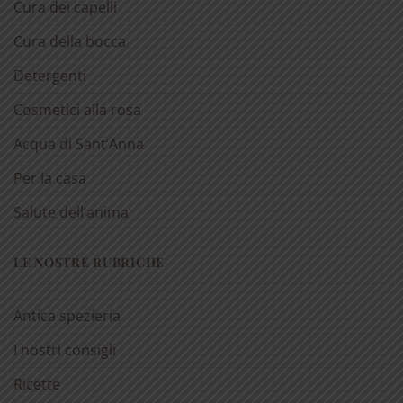
Cura dei capelli
Cura della bocca
Detergenti
Cosmetici alla rosa
Acqua di Sant’Anna
Per la casa
Salute dell’anima
LE NOSTRE RUBRICHE
Antica spezieria
I nostri consigli
Ricette