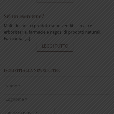
Sei un esercente?
Molti dei nostri prodotti sono vendibili in altre
erboristerie, farmacie e negozi di prodotti naturali.
Forniamo, [...]
LEGGI TUTTO
ISCRIVITI ALLA NEWSLETTER