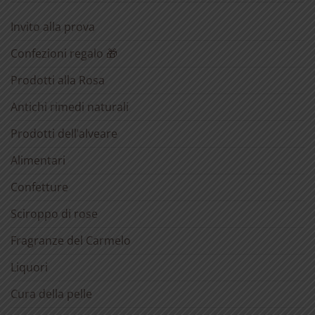
Invito alla prova
Confezioni regalo 🎁
Prodotti alla Rosa
Antichi rimedi naturali
Prodotti dell’alveare
Alimentari
Confetture
Sciroppo di rose
Fragranze del Carmelo
Liquori
Cura della pelle