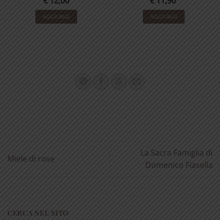
€
12,00
€
11,90
AGGIUNGI
AGGIUNGI
La Sacra Famiglia di
Miele di rose
Domenico Fiasella
CERCA NEL SITO