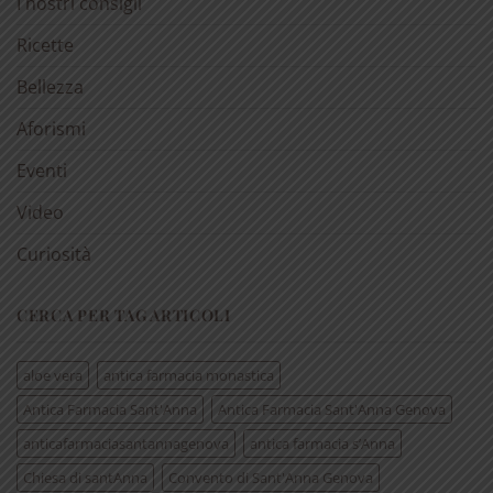
I nostri consigli
Ricette
Bellezza
Aforismi
Eventi
Video
Curiosità
CERCA PER TAG ARTICOLI
aloe vera
antica farmacia monastica
Antica Farmacia Sant'Anna
Antica Farmacia Sant'Anna Genova
anticafarmaciasantannagenova
antica farmacia s’Anna
Chiesa di santAnna
Convento di Sant'Anna Genova