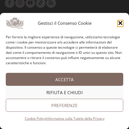
Gestisci il Consenso Cookie
Per fornire la migliore esperienza di navigazione, utilizziamo tecnologie
ANTICA FARMACIA SANT'ANNA dei Frati Carmelitani
come i cookie per memorizzare e/o accedere alle informazioni del
dispositivo. Il consenso a queste tecnologie ci permetterà di elaborare
Scalzi
dati come il comportamento di navigazione o ID unici su questo sito. Non
Piazza S. Anna, 8
acconsentire o ritirare il consenso può influire negativamente su alcune
16125 Genova (Italy)
caratteristiche e funzioni.
Tel. 010 25 13 285
info@
erboristeriadeifrati.it
ACCETTA
Pec:
erboristeriadeifrati@
pec.it
Reg. imprese 73188
RIFIUTA E CHIUDI
P. IVA IT00624930103
PREFERENZE
Cookie Policy
Informativa sulla Tutela della Privacy