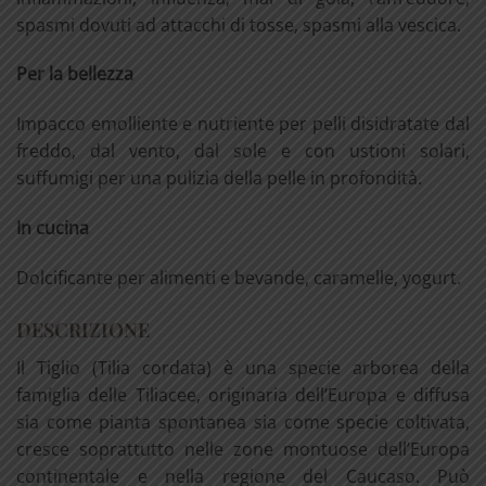
spasmi dovuti ad attacchi di tosse, spasmi alla vescica.
Per la bellezza
Impacco emolliente e nutriente per pelli disidratate dal
freddo, dal vento, dal sole e con ustioni solari,
suffumigi per una pulizia della pelle in profondità.
In cucina
Dolcificante per alimenti e bevande, caramelle, yogurt.
DESCRIZIONE
Il Tiglio (Tilia cordata) è una specie arborea della
famiglia delle Tiliacee, originaria dell’Europa e diffusa
sia come pianta spontanea sia come specie coltivata,
cresce soprattutto nelle zone montuose dell’Europa
continentale e nella regione del Caucaso. Può