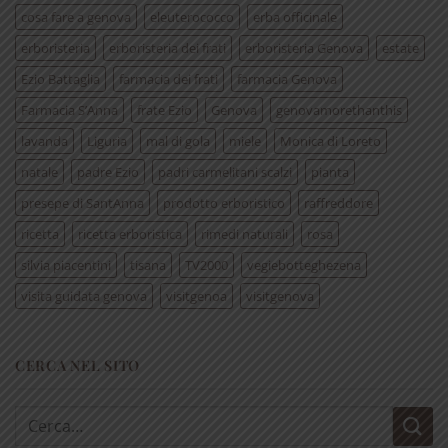
cosa fare a genova
eleuterococco
erba officinale
erboristeria
erboristeria dei frati
erboristeria Genova
estate
Ezio Battaglia
farmacia dei frati
farmacia Genova
Farmacia S’Anna
frate Ezio
Genova
genovamorethanthis
lavanda
Liguria
mal di gola
miele
Monica di Loreto
natale
padre Ezio
padri carmelitani scalzi
pianta
presepe di SantAnna
prodotto erboristico
raffreddore
ricetta
ricetta erboristica
rimedi naturali
rosa
silvia piacentini
tisana
TV2000
vegiebotteghezena
visita guidata genova
visitgenoa
visitgenova
CERCA NEL SITO
Cerca: