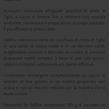
Sciroppo: mescolare un’eguale quantità di miele di
Tiglio e succo di limone fino a ottenere una miscela
uniforme, conservare il preparato in un luogo asciutto.
È più efficace se preso caldo.
Mellito: mescolare bene un cucchiaio di miele di Tiglio
in una tazza di acqua calda o in un decotto caldo,
scegliendolo secondo il disturbo da curare. Si possono
preparare melliti semplici, a base di una sola pianta,
oppure composti, utilizzando più piante officinali.
Compresse: immergere completamente un pezzo di
tessuto di lino grezzo in un mellito preparato con
acqua o con un decotto indicato per la malattia che si
vuole curare.
Pasticche: far bollire lentamente 150 g di zucchero di