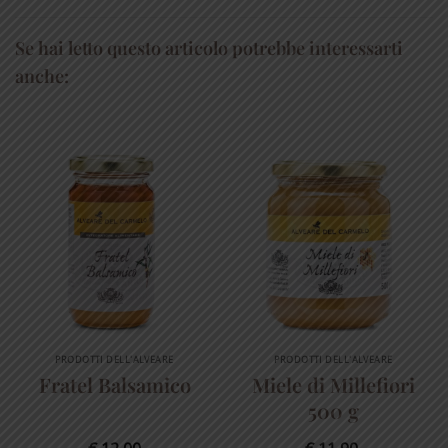
Se hai letto questo articolo potrebbe interessarti
anche:
PRODOTTI DELL'ALVEARE
PRODOTTI DELL'ALVEARE
Fratel Balsamico
Miele di Millefiori
500 g