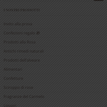
I NOSTRI PRODOTTI
Invito alla prova
Confezioni regalo 🎁
Prodotti alla Rosa
Antichi rimedi naturali
Prodotti dell’alveare
Alimentari
Confetture
Sciroppo di rose
Fragranze del Carmelo
Liquori