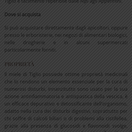
Tiglio è facilmente reperibile dalle Alpi agli Appennini.
Dove si acquista
Si può acquistare direttamente dagli apicoltori, oppure
presso le erboristerie, nei negozi di alimentari biologici,
nelle drogherie e in alcuni supermercati
particolarmente forniti.
PROPRIETÀ
Il miele di Tiglio possiede ottime proprietà medicinali
che lo rendono un elemento essenziale per la cura di
numerosi disturbi, innanzitutto sono usato per la sua
azione antinfiammatoria e antispastica della vescica, è
un efficace depurativo e detossificante dell’organismo,
adatto nella cura dei disturbi digestivi, soprattutto per
chi soffre di calcoli biliari o di problemi alla cistifellea,
grazie alla presenza di glucosidi e flavonoidi svolge,