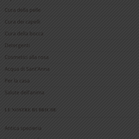
Cura della pelle
Cura dei capelli
Cura della bocca
Detergenti
Cosmetici alla rosa
Acqua di Sant’Anna
Per la casa
Salute dell’anima
LE NOSTRE RUBRICHE
Antica spezieria