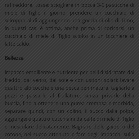
raffreddore, tosse: sciogliere in bocca 3-6 pasticche di
miele di Tiglio il giorno, prendere un cucchiaio di
sciroppo al dì aggiungendo una goccia di olio di Timo,
in questi casi è ottima, anche prima di coricarsi, un
cucchiaio di miele di Tiglio sciolto in un bicchiere di
latte caldo.
Bellezza
Impacco emolliente e nutriente per pelli disidratate dal
freddo, dal vento, dal sole e con ustioni solari: lavare
quattro albicocche e una pesca ben matura, tagliarle a
pezzi e passarle al frullatore, senza privarle della
buccia, fino a ottenere una purea cremosa e morbida,
separare quindi, con un colino, il succo dalla polpa,
aggiungere quattro cucchiaini da caffè di miele di Tiglio
e mescolare delicatamente. Bagnare delle garze, o del
cotone, nel succo ottenuto e fare degli impacchi sulla