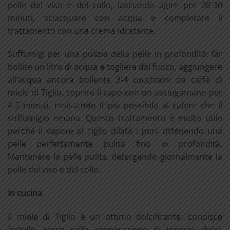
pelle del viso e del collo, lasciando agire per 20-30
minuti, sciacquare con acqua e completare il
trattamento con una crema idratante.
Suffumigi per una pulizia della pelle in profondità: far
bollire un litro di acqua e togliere dal fuoco, aggiungere
all’acqua ancora bollente 3-4 cucchiaini da caffè di
miele di Tiglio, coprire il capo con un asciugamano per
4-5 minuti, resistendo il più possibile al calore che il
suffumigio emana. Questo trattamento è molto utile
perché il vapore al Tiglio dilata i pori, ottenendo una
pelle perfettamente pulita fino in profondità.
Mantenere la pelle pulita, detergendo giornalmente la
pelle del viso e del collo.
In cucina
Il miele di Tiglio è un ottimo dolcificante: condisce
frittelle, serve nella preparazione di torroni, dolci,