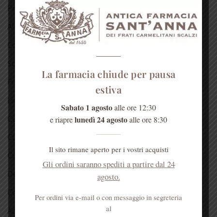
Prodotti dell’alveare
Alimentari
Confetture
Sciroppo di rose
La farmacia chiude per pausa
Fragranze del Carmelo
estiva
Liquori
Sabato 1 agosto
alle ore 12:30
Cura della pelle
lunedì 24 agosto
e riapre
alle ore 8:30
Cura dei capelli
Il sito rimane aperto per i vostri acquisti
Cura della bocca
Gli ordini saranno spediti a partire dal 24
Detergenti
agosto.
Cosmetici alla rosa
Per ordini via e-mail o con messaggio in segreteria
al
Acqua di Sant’Anna