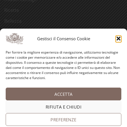
Ricette
Bellezza
Aforismi
Gestisci il Consenso Cookie
Eventi
Per fornire la migliore esperienza di navigazione, utilizziamo tecnologie
Video
come i cookie per memorizzare e/o accedere alle informazioni del
dispositivo. Il consenso a queste tecnologie ci permetterà di elaborare
Curiosità
dati come il comportamento di navigazione o ID unici su questo sito. Non
acconsentire o ritirare il consenso può influire negativamente su alcune
caratteristiche e funzioni.
Credits
ACCETTA
PayPal
Visa
MasterCard
American
Postepay
Bank
Express
Transfer
RIFIUTA E CHIUDI
Copyright 2026 ©
Antica Farmacia-Erboristeria Sant'Anna
dei Frati Carmelitani Scalzi
PREFERENZE