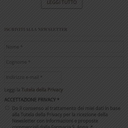
LEGGI TUTTO
ISCRIVITI ALLA NEWSLETTER
Leggi la
Tutela della Privacy
ACCETTAZIONE PRIVACY
*
Do il consenso al trattamento dei miei dati in base
alla Tutela della Privacy per la ricezione della
Newsletter con informazioni e proposte
commerciali dalla Farmacia S. Anna. *