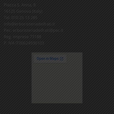
Piazza S. Anna, 8
16125 Genova (Italy)
Tel. 010 25 13 285
info@
erboristeriadeifrati.it
Pec:
erboristeriadeifrati@
pec.it
Reg. imprese 73188
P. IVA IT00624930103