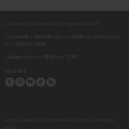
La farmacia sarà aperta nel seguente orario:
- Da
Lunedì
a
Venerdì
dalle ore
08:30
alle
12:30
e dalle
ore
15:45
alle
19:00
-
Sabato
dalle ore
08:30
alle
12:30
SEGUICI!
ANTICA FARMACIA SANT'ANNA dei Frati Carmelitani
Scalzi