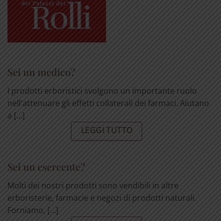
Sei un medico?
I prodotti erboristici svolgono un importante ruolo
nell'attenuare gli effetti collaterali dei farmaci. Aiutano
a [...]
LEGGI TUTTO
Sei un esercente?
Molti dei nostri prodotti sono vendibili in altre
erboristerie, farmacie e negozi di prodotti naturali.
Forniamo, [...]