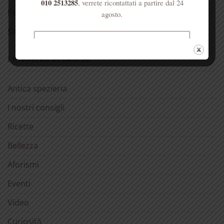
010 2513285
, verrete ricontattati a partire dal 24
Per la casa
agosto.
Salute dell’anima
Spedizione gratuita per ordini
superiori a € 50
LE NOSTRE RUBRICHE
Antica spezieria
I nostri consigli
Ricette
Bellezza
Aforismi
Eventi
Video
Curiosità