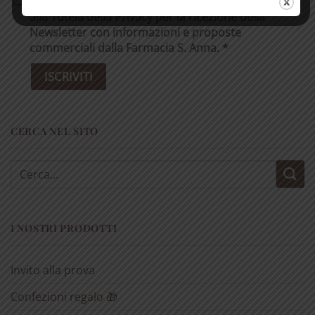
superiori a € 50
Do il consenso al trattamento dei miei dati in base
alla Tutela della Privacy per la ricezione della
Newsletter con informazioni e proposte
commerciali dalla Farmacia S. Anna. *
CERCA NEL SITO
Cerca:
I NOSTRI PRODOTTI
Invito alla prova
Confezioni regalo 🎁