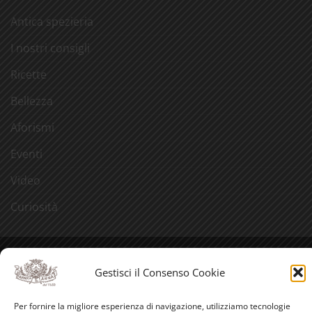
Antica spezieria
I nostri consigli
Ricette
Bellezza
Aforismi
Eventi
Video
Curiosità
Credits
Gestisci il Consenso Cookie
PayPal
Visa
MasterCard
American
Postepay
Bank
Per fornire la migliore esperienza di navigazione, utilizziamo tecnologie
Express
Transfer