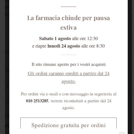
erboristerie, farmacie e negozi di prodotti naturali.
Forniamo, [...]
La farmacia chiude per pausa
LEGGI TUTTO
estiva
Sabato 1 agosto
alle ore 12:30
lunedì 24 agosto
e riapre
alle ore 8:30
ISCRIVITI ALLA NEWSLETTER
Il sito rimane aperto per i vostri acquisti
Gli ordini saranno spediti a partire dal 24
agosto.
Per ordini via e-mail o con messaggio in segreteria al
010 2513285
, verrete ricontattati a partire dal 24
agosto.
Leggi la
Tutela della Privacy
Spedizione gratuita per ordini
ACCETTAZIONE PRIVACY
*