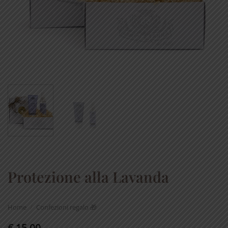
Protezione alla Lavanda
Home
/
Confezioni regalo 🎁
€
15,00