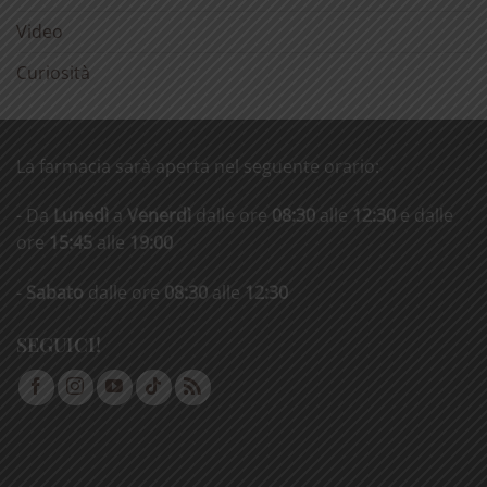
Video
Curiosità
La farmacia sarà aperta nel seguente orario:
- Da
Lunedì
a
Venerdì
dalle ore
08:30
alle
12:30
e dalle
ore
15:45
alle
19:00
-
Sabato
dalle ore
08:30
alle
12:30
SEGUICI!