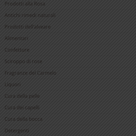
Prodotti alla Rosa
Antichi rimedi naturali
Prodotti dell’alveare
Alimentari
Confetture
Sciroppo di rose
Fragranze del Carmelo
Liquori
Cura della pelle
Cura dei capelli
Cura della bocca
Detergenti