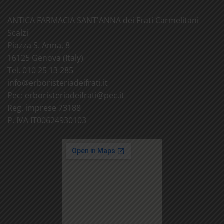
ANTICA FARMACIA SANT'ANNA dei Frati Carmelitani
Scalzi
Piazza S. Anna, 8
16125 Genova (Italy)
Tel. 010 25 13 285
info@
erboristeriadeifrati.it
Pec:
erboristeriadeifrati@
pec.it
Reg. imprese 73188
P. IVA IT00624930103