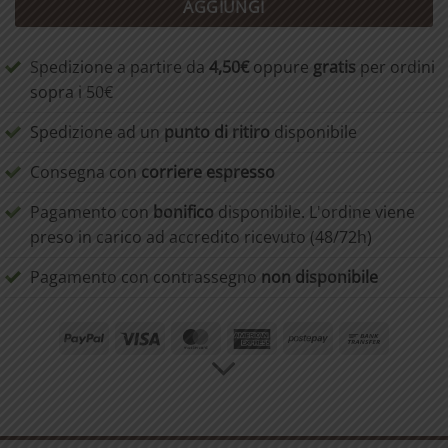
AGGIUNGI
Spedizione a partire da
4,50€
oppure
gratis
per ordini
sopra i 50€
Spedizione ad un
punto di ritiro
disponibile
Consegna con
corriere espresso
Pagamento con
bonifico
disponibile. L'ordine viene
preso in carico ad accredito ricevuto (48/72h)
Pagamento con contrassegno
non disponibile
PayPal
Visa
MasterCard
American
Postepay
Bank
Express
Transfer