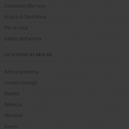
Cosmetici alla rosa
Acqua di Sant’Anna
Per la casa
Salute dell’anima
LE NOSTRE RUBRICHE
Antica spezieria
I nostri consigli
Ricette
Bellezza
Aforismi
Eventi