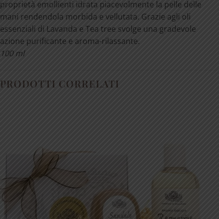
proprietà emollienti i
drata piacevolmente la pelle delle
mani rendendola morbida e vellutata. Grazie agli oli
essenziali di Lavanda e Tea tree svolge una gradevole
azione purificante e aroma-rilassante.
100 ml
PRODOTTI CORRELATI