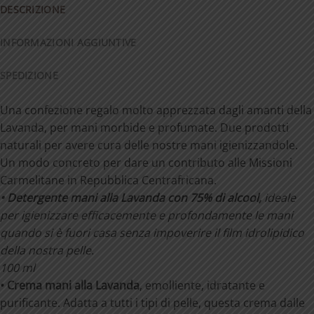
DESCRIZIONE
INFORMAZIONI AGGIUNTIVE
SPEDIZIONE
Una confezione regalo molto apprezzata dagli amanti della
Lavanda, per mani morbide e profumate. Due prodotti
naturali per avere cura delle nostre mani igienizzandole.
Un modo concreto per dare un contributo alle Missioni
Carmelitane in Repubblica Centrafricana.
• Detergente mani alla Lavanda con 75% di alcool,
ideale
per igienizzare efficacemente e profondamente le mani
quando si è fuori casa senza impoverire il film idrolipidico
della nostra pelle.
100 ml
• Crema mani alla Lavanda
, emolliente, idratante e
purificante.
Adatta a tutti i tipi di pelle, questa crema dalle