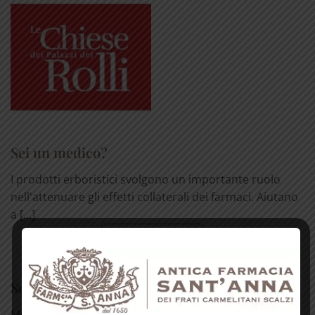
Sei un medico?
I prodotti erboristici svolgono un importante ruolo
nell'attenuare gli effetti collaterali dei farmaci. Aiutano
a [...]
LEGGI TUTTO
Sei un esercente?
Molti dei nostri prodotti sono vendibili in altre