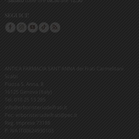
-
Sabato
dalle ore
08:30
alle
12:30
SEGUICI!
ANTICA FARMACIA SANT'ANNA dei Frati Carmelitani
Scalzi
Piazza S. Anna, 8
16125 Genova (Italy)
Tel. 010 25 13 285
info@
erboristeriadeifrati.it
Pec:
erboristeriadeifrati@
pec.it
Reg. imprese 73188
P. IVA IT00624930103