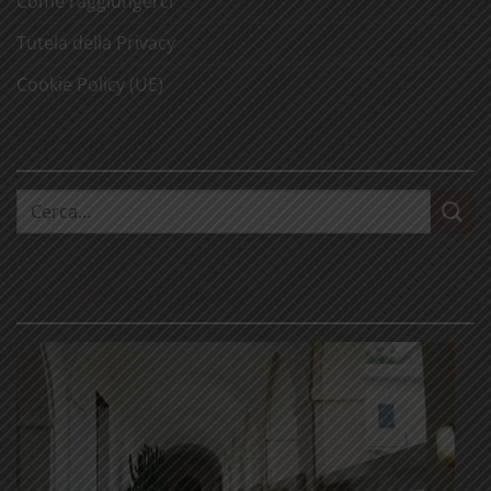
Come raggiungerci
Tutela della Privacy
Cookie Policy (UE)
CERCA NEL SITO
Cerca:
LE NOSTRE VISITE GUIDATE