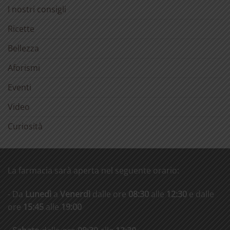
I nostri consigli
Ricette
Bellezza
Aforismi
Eventi
Video
Curiosità
La farmacia sarà aperta nel seguente orario:
- Da
Lunedì
a
Venerdì
dalle ore
08:30
alle
12:30
e dalle
ore
15:45
alle
19:00