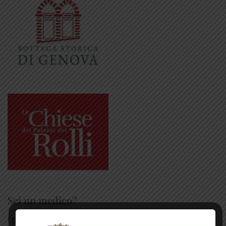
Sei un medico?
I prodotti erboristici svolgono un importante ruolo