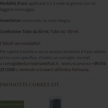
Modalità d’uso:
applicare 2 o 3 volte al giorno con un
leggero massaggio.
Avvertenze:
Usare solo su cute integra.
Confezione: Tubo da 50 ml,
Tubo da 100 ml
Chiedi un consiglio!
Per capire insieme a noi se questo prodotto è il più adatto
al tuo caso specifico, chiedici un consiglio via mail
a
consigli@erboristeriadeifrati.it
, telefonicamente
+39 010
2513285
o
venendo a trovarci all’Antica Farmacia
.
PRODOTTI CORRELATI
Nuovo formato!