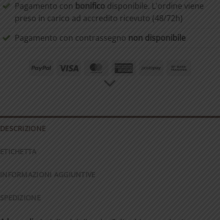
Pagamento con
bonifico
disponibile. L'ordine viene
preso in carico ad accredito ricevuto (48/72h)
Pagamento con contrassegno
non disponibile
PayPal
Visa
MasterCard
American
Postepay
Bank
Express
Transfer
DESCRIZIONE
ETICHETTA
INFORMAZIONI AGGIUNTIVE
SPEDIZIONE