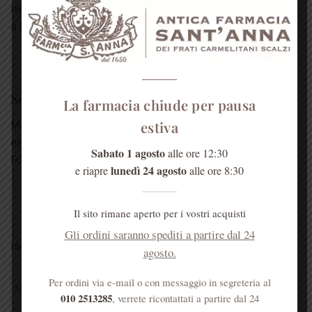
nell'attenuare gli effetti collaterali dei farmaci. Aiutano
a [...]
LEGGI TUTTO
Sei un esercente?
La farmacia chiude per pausa
Molti dei nostri prodotti sono vendibili in altre
estiva
erboristerie, farmacie e negozi di prodotti naturali.
Sabato 1 agosto
alle ore 12:30
Forniamo, [...]
lunedì 24 agosto
e riapre
alle ore 8:30
LEGGI TUTTO
Il sito rimane aperto per i vostri acquisti
Gli ordini saranno spediti a partire dal 24
ISCRIVITI ALLA NEWSLETTER
agosto.
Per ordini via e-mail o con messaggio in segreteria al
010 2513285
, verrete ricontattati a partire dal 24