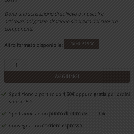
50 ml
era:
è:
€ 12,90.
€ 11,00.
Dona una sensazione di sollievo a muscoli e
articolazioni grazie all’azione sinergica dei suoi tre
componenti.
100ML €18,90
Altro formato disponibile:
Crema Artiglio del diavolo 50 ml quantità
AGGIUNGI
Spedizione a partire da
4,50€
oppure
gratis
per ordini
sopra i 50€
Spedizione ad un
punto di ritiro
disponibile
Consegna con
corriere espresso