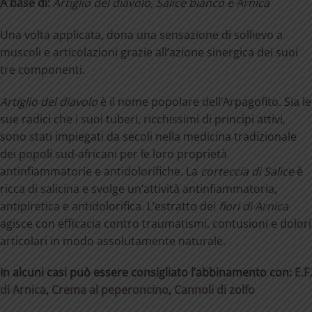
A
base
di:
Artiglio
del
diavolo,
Salice
bianco
e
Arnica
Una volta applicata, dona una sensazione di sollievo a
muscoli e articolazioni grazie all’azione sinergica dei suoi
tre componenti.
Artiglio del diavolo
è il nome popolare dell’Arpagofito. Sia le
sue radici che i suoi tuberi, ricchissimi di principi attivi,
sono stati impiegati da secoli nella medicina tradizionale
dei popoli sud-africani per le loro proprietà
antinfiammatorie e antidolorifiche. La
corteccia di Salice
è
ricca di salicina e svolge un’attività antinfiammatoria,
antipiretica e antidolorifica. L’estratto dei
fiori di Arnica
agisce con efficacia contro traumatismi, contusioni e dolori
articolari in modo assolutamente naturale.
In alcuni casi può essere consigliato l’abbinamento con:
E.F.
di Arnica
,
Crema al peperoncino
,
Cannoli di zolfo