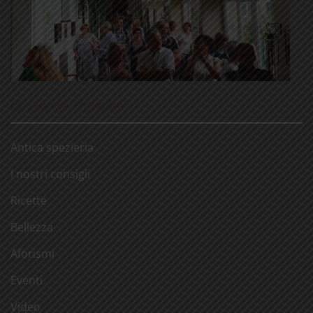
LE NOSTRE RUBRICHE
Antica spezieria
I nostri consigli
Ricette
Bellezza
Aforismi
Eventi
Video