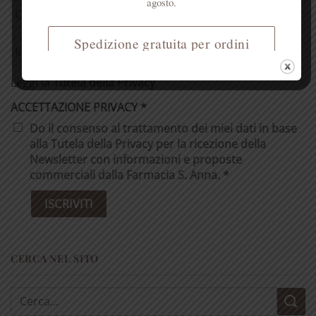
agosto.
Spedizione gratuita per ordini
superiori a € 50
Leggi la
Tutela della Privacy
ACCETTAZIONE PRIVACY
*
Do il consenso al trattamento dei miei dati in base
alla Tutela della Privacy per la ricezione della
Newsletter con informazioni e proposte
commerciali dalla Farmacia S. Anna. *
CERCA NEL SITO
Cerca: