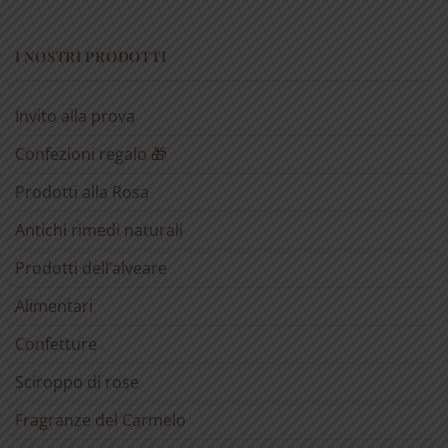
I NOSTRI PRODOTTI
Invito alla prova
Confezioni regalo 🎁
Prodotti alla Rosa
Antichi rimedi naturali
Prodotti dell’alveare
Alimentari
Confetture
Sciroppo di rose
Fragranze del Carmelo