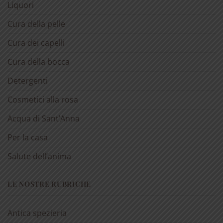
Liquori
Cura della pelle
Cura dei capelli
Cura della bocca
Detergenti
Cosmetici alla rosa
Acqua di Sant’Anna
Per la casa
Salute dell’anima
LE NOSTRE RUBRICHE
Antica spezieria