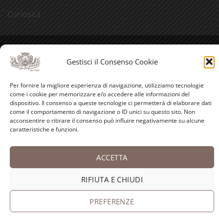
Curiosità
Credits
Gestisci il Consenso Cookie
PayPal
Visa
MasterCard
American
Postepay
Bank
Express
Transfer
Per fornire la migliore esperienza di navigazione, utilizziamo tecnologie
Copyright 2026 ©
Antica Farmacia-Erboristeria Sant'Anna
come i cookie per memorizzare e/o accedere alle informazioni del
dispositivo. Il consenso a queste tecnologie ci permetterà di elaborare dati
dei Frati Carmelitani Scalzi
come il comportamento di navigazione o ID unici su questo sito. Non
acconsentire o ritirare il consenso può influire negativamente su alcune
caratteristiche e funzioni.
ACCETTA
RIFIUTA E CHIUDI
PREFERENZE