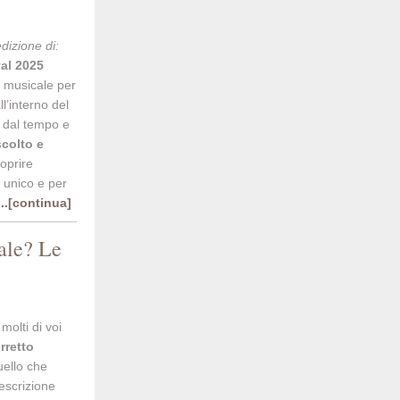
edizione di:
al 2025
l musicale per
l’interno del
i dal tempo e
scolto e
coprire
o unico e per
...[continua]
ale? Le
molti di voi
rretto
ello che
escrizione