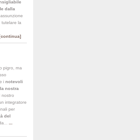
sigliabile
le dalla
l'assunzione
tutelare la
.[continua]
no pigro, ma
esso
e i
notevoli
 la nostra
Il nostro
n integratore
nali per
tà del
da...
...