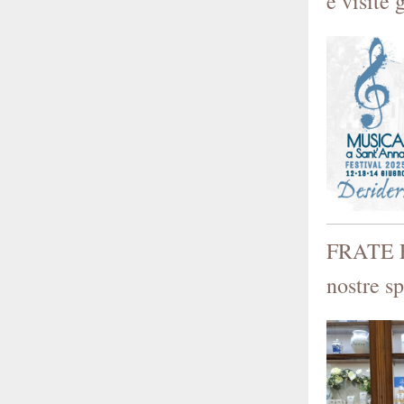
e visite 
FRATE E
nostre s