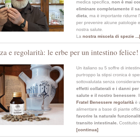
medica specifica,
non è mai con
eliminare completamente il sa
dieta
, ma è importante ridurne 
per prevenire alcune patologie e 
nostra salute.
La
nostra miscela di spezie
..
za e regolarità: le erbe per un intestino felice!
Un italiano su 5 soffre di intesti
p
urtroppo la stipsi cronica è sp
sottovalutata
senza considerarn
effetti collaterali e i danni per
salute e il nostro benessere
. 
Fratel Benessere regolarità
è u
alimentare a base di piante offici
favorire la naturale funzionali
transito intestinale.
Costituito 
[continua]