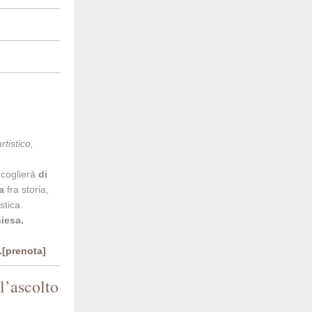
tistico,
accoglierà
di
a
fra storia,
stica.
iesa.
..[prenota]
l’ascolto