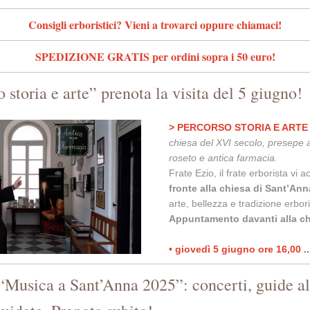
Consigli erboristici? Vieni a trovarci oppure chiamaci!
SPEDIZIONE GRATIS per ordini sopra i 50 euro!
 storia e arte” prenota la visita del 5 giugno!
> PERCORSO STORIA E ARTE
chiesa del XVI secolo, presepe ar
roseto e antica farmacia.
Frate Ezio, il frate erborista vi 
fronte alla chiesa di Sant’Ann
arte, bellezza e tradizione erbori
Appuntamento davanti alla ch
• giovedì 5 giugno ore 16,00
.
 “Musica a Sant’Anna 2025”: concerti, guide al