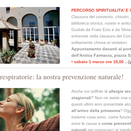
PERCORSO SPIRITUALITA' E
Clausura del convento, chiostri, 
biblioteca storica, roseto e anti
Guidati da Frate Ezio e da Silvia
entrerete nella clausura del Con
solitamente chiusa ai visitatori.
Appuntamento davanti al port
dell'Antica Farmacia, piazza 
• sabato 1 marzo ore 10,00
...
respiratorie: la nostra prevenzione naturale!
Anche voi soffrite di
allergie res
stagionali
? Non ne avete mai s
questi ultimi anni presentate al
all’arrivo della primavera
? Ogg
insieme cosa sono, come funzio
sono le cause e
come prevenirl
naturali
per prepararci al megli