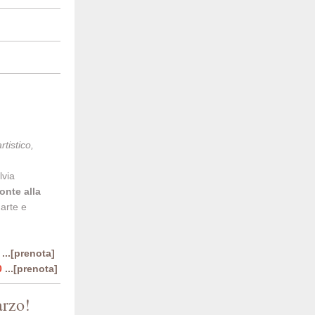
tistico,
lvia
ronte alla
 arte e
0
...[prenota]
00
...[prenota]
arzo!