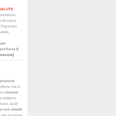
 SALUTE
parlatorio,
ca farmacia.
 Piacentini,
vento,
ale
Sant'Anna 8.
[prenota]
piratorie
offerto ma in
cuni
sintomi
i vediamo
nano, quali
e con rimedi
o per la nuova