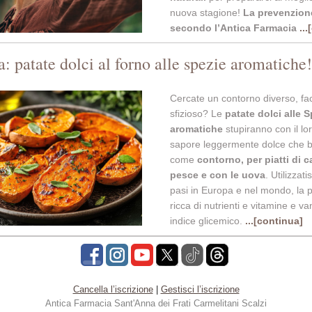
nuova stagione!
La prevenzion
secondo l’Antica Farmacia
..
a: patate dolci al forno alle spezie aromatiche!
Cercate un contorno diverso, fac
sfizioso? Le
patate dolci alle 
aromatiche
stupiranno con il lor
sapore leggermente dolce che b
come
contorno, per piatti di c
pesce e con le uova
. Utilizzat
pasi in Europa e nel mondo, la 
ricca di nutrienti e vitamine e v
indice glicemico.
...[continua]
Cancella l’iscrizione
|
Gestisci l’iscrizione
Antica Farmacia S
ant'Anna dei Frati Carmelitani Scalzi