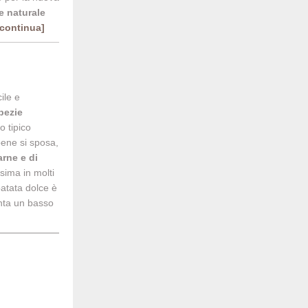
e naturale
.[continua]
ile e
Spezie
o tipico
ene si sposa,
arne e di
issima in molti
patata dolce è
anta un basso