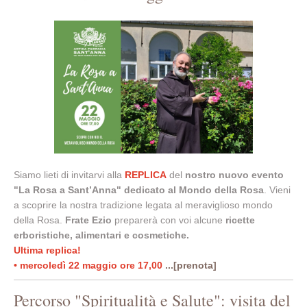
Siamo lieti di invitarvi alla
REPLICA
del
nostro nuovo evento
"La Rosa a Sant’Anna" dedicato al Mondo della Rosa
. Vieni
a scoprire la nostra tradizione legata al meraviglioso mondo
della Rosa.
Frate Ezio
preparerà con voi alcune
ricette
erboristiche, alimentari e cosmetiche.
Ultima replica!
• mercoledì 22 maggio ore 17,00
...[prenota]
Percorso "Spiritualità e Salute": visita del