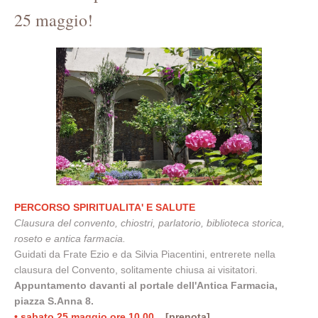
25 maggio!
PERCORSO SPIRITUALITA' E SALUTE
Clausura del convento, chiostri, parlatorio, biblioteca storica,
roseto e antica farmacia.
Guidati da Frate Ezio e da Silvia Piacentini, entrerete nella
clausura del Convento, solitamente chiusa ai visitatori.
Appuntamento davanti al portale dell'Antica Farmacia,
piazza S.Anna 8.
• sabato 25 maggio ore 10,00
...[prenota]