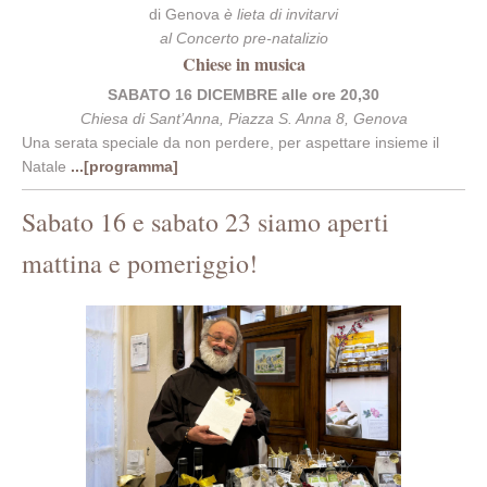
di Genova
è lieta di invitarvi
al Concerto pre-natalizio
Chiese in musica
SABATO 16 DICEMBRE alle
ore 20,30
Chiesa di Sant’Anna, Piazza S. Anna 8, Genova
Una serata speciale da non perdere, per aspettare insieme il
Natale
...[programma]
Sabato 16 e sabato 23 siamo aperti
mattina e pomeriggio!