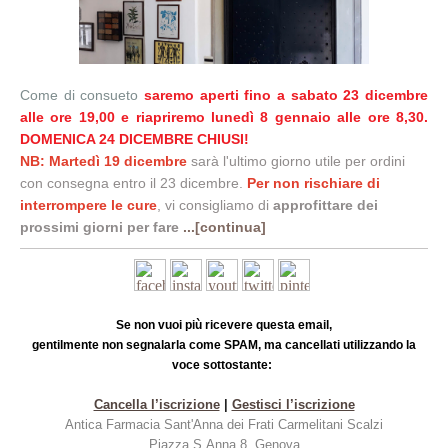
Come di consueto
saremo aperti fino a sabato 23 dicembre
alle ore 19,00 e riapriremo lunedì 8 gennaio alle ore 8,30.
DOMENICA 24 DICEMBRE CHIUSI!
NB: Martedì 19 dicembre
sarà l'ultimo giorno utile per ordini
con consegna entro il 23 dicembre.
Per non rischiare di
interrompere le cure
, vi consigliamo di
approfittare dei
prossimi giorni per fare
...[continua]
Se non vuoi più ricevere questa email,
gentilmente non segnalarla come SPAM, ma cancellati utilizzando la
voce sottostante:
Cancella l’iscrizione
|
Gestisci l’iscrizione
Antica Farmacia S
ant'Anna dei Frati Carmelitani Scalzi
Piazza S.Anna 8, Genova