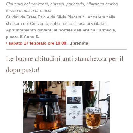
Clausura del convento, chiostri, parlatorio, biblioteca storica,
roseto e antica farmacia.
Guidati da Frate Ezio e da Silvia Piacentini, entrerete nella
clausura del Convento, solitamente chiusa ai visitatori.
Appuntamento davanti al portale dell'Antica Farmacia,
piazza S.Anna 8.
• sabato 17 febbraio ore 10,00
...[prenota]
Le buone abitudini anti stanchezza per il
dopo pasto!