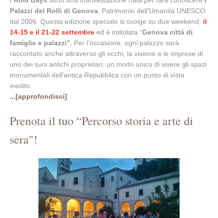
I
Rolli Days
sono una manifestazione nata per fare conoscere
i
Palazzi dei Rolli di Genova
, Patrimonio dell’Umanità UNESCO
dal 2006. Questa edizione speciale si svolge su due weekend,
il
14-15 e il 21-22 settembre
ed è intitolata “
Genova città di
famiglie e palazzi”.
Per l’occasione, ogni palazzo sarà
raccontato anche attraverso gli occhi, la visione e le imprese di
uno dei suoi antichi proprietari: un modo unico di vivere gli spazi
monumentali dell’antica Repubblica con un punto di vista
inedito.
...[approfondisci]
Prenota il tuo “Percorso storia e arte di
sera"!