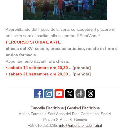
Approfittando del fresco della sera, concedetevi il piacere di
un’uscita serale insolita, alla scoperta di Sant'Anna!
PERCORSO STORIA E ARTE
chiesa del XVI secolo, presepe artistico, roseto in fiore e
antica farmacia.
Appuntamento davanti alla chiesa.
• sabato 14 settembre ore 20,30
...[prenota]
• sabato 21 settembre ore 20,30
...[prenota]
Cancella l’iscrizione
|
Gestisci l’iscrizione
Antica Farmacia S
ant'Anna dei Frati Carmelitani Scalzi
Piazza S.Anna 8, Genova
+39 010 2513285,
info@erboristeriadeifrati.it